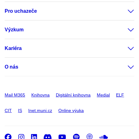
Pro uchazeče
Výzkum
Kariéra
O nás
Mail M365
Knihovna
Digitální knihovna
Medial
ELF
CIT
IS
Inet.muni.cz
Online výuka
Facebook
Instagram
LinkedIn
Discord
Youtube
Spotify
Podcast
SoundC