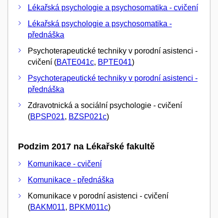
Lékařská psychologie a psychosomatika - cvičení
Lékařská psychologie a psychosomatika -
přednáška
Psychoterapeutické techniky v porodní asistenci -
cvičení (
BATE041c
,
BPTE041
)
Psychoterapeutické techniky v porodní asistenci -
přednáška
Zdravotnická a sociální psychologie - cvičení
(
BPSP021
,
BZSP021c
)
Podzim 2017 na Lékařské fakultě
Komunikace - cvičení
Komunikace - přednáška
Komunikace v porodní asistenci - cvičení
(
BAKM011
,
BPKM011c
)