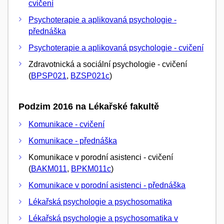
cvičení
Psychoterapie a aplikovaná psychologie -
přednáška
Psychoterapie a aplikovaná psychologie - cvičení
Zdravotnická a sociální psychologie - cvičení
(
BPSP021
,
BZSP021c
)
Podzim 2016 na Lékařské fakultě
Komunikace - cvičení
Komunikace - přednáška
Komunikace v porodní asistenci - cvičení
(
BAKM011
,
BPKM011c
)
Komunikace v porodní asistenci - přednáška
Lékařská psychologie a psychosomatika
Lékařská psychologie a psychosomatika v