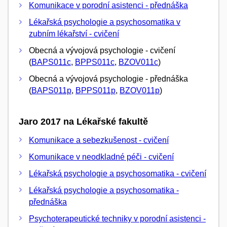
Komunikace v porodní asistenci - přednáška
Lékařská psychologie a psychosomatika v
zubním lékařství - cvičení
Obecná a vývojová psychologie - cvičení
(
BAPS011c
,
BPPS011c
,
BZOV011c
)
Obecná a vývojová psychologie - přednáška
(
BAPS011p
,
BPPS011p
,
BZOV011p
)
Jaro 2017 na Lékařské fakultě
Komunikace a sebezkušenost - cvičení
Komunikace v neodkladné péči - cvičení
Lékařská psychologie a psychosomatika - cvičení
Lékařská psychologie a psychosomatika -
přednáška
Psychoterapeutické techniky v porodní asistenci -