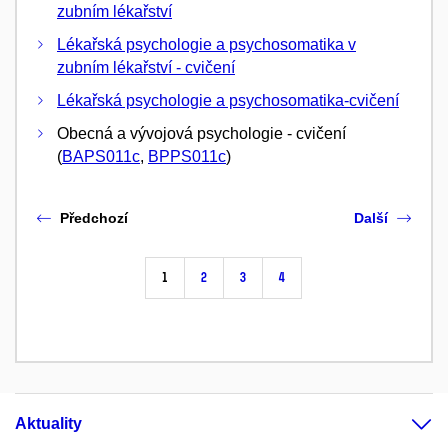
zubním lékařství
Lékařská psychologie a psychosomatika v
zubním lékařství - cvičení
Lékařská psychologie a psychosomatika-cvičení
Obecná a vývojová psychologie - cvičení
(
BAPS011c
,
BPPS011c
)
Předchozí
Další
1
2
3
4
Aktuality