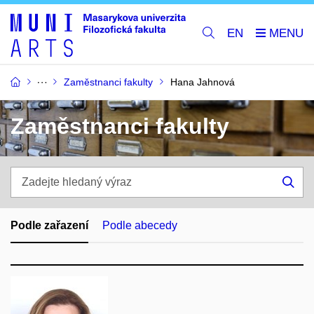
EN
Zaměstnanci fakulty
Hana Jahnová
Zaměstnanci fakulty
Zadejte
hledaný
Hle
výraz
Podle zařazení
Podle abecedy