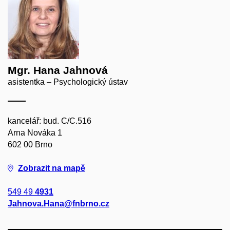
Mgr. Hana Jahnová
asistentka – Psychologický ústav
kancelář: bud. C/C.516
Arna Nováka 1
602 00 Brno
Zobrazit na mapě
549 49
4931
Jahnova.Hana@fnbrno.cz