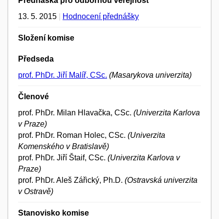
Přednáška pro odbornou veřejnost
13. 5. 2015
|
Hodnocení přednášky
Složení komise
Předseda
prof. PhDr. Jiří Malíř, CSc.
(Masarykova univerzita)
Členové
prof. PhDr. Milan Hlavačka, CSc.
(Univerzita Karlova
v Praze)
prof. PhDr. Roman Holec, CSc.
(Univerzita
Komenského v Bratislavě)
prof. PhDr. Jiří Štaif, CSc.
(Univerzita Karlova v
Praze)
prof. PhDr. Aleš Zářický, Ph.D.
(Ostravská univerzita
v Ostravě)
Stanovisko komise