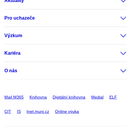
Aktuality
Pro uchazeče
Výzkum
Kariéra
O nás
Mail M365
Knihovna
Digitální knihovna
Medial
ELF
CIT
IS
Inet.muni.cz
Online výuka