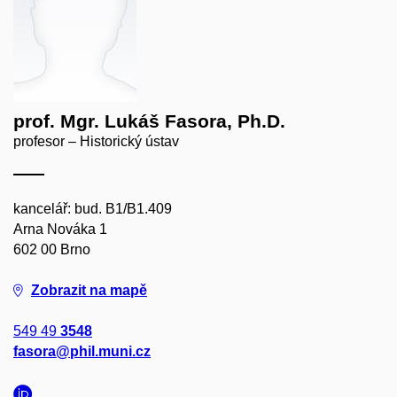
prof. Mgr. Lukáš Fasora, Ph.D.
profesor – Historický ústav
kancelář: bud. B1/B1.409
Arna Nováka 1
602 00 Brno
Zobrazit na mapě
549 49
3548
fasora@phil.muni.cz