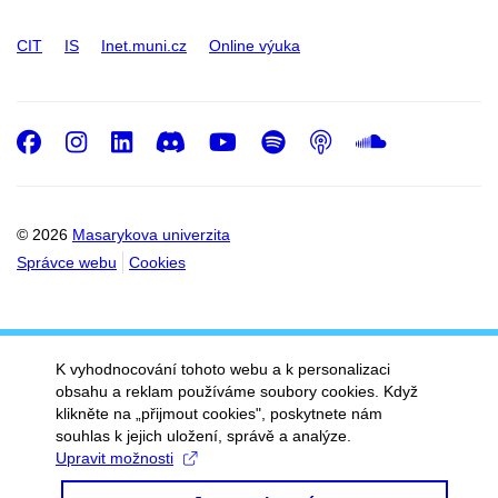
CIT
IS
Inet.muni.cz
Online výuka
Facebook
Instagram
LinkedIn
Discord
Youtube
Spotify
Podcast
SoundC
© 2026
Masarykova univerzita
Správce webu
Cookies
K vyhodnocování tohoto webu a k personalizaci
obsahu a reklam používáme soubory cookies. Když
klikněte na „přijmout cookies", poskytnete nám
souhlas k jejich uložení, správě a analýze.
Upravit možnosti