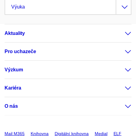
Výuka
Aktuality
Pro uchazeče
Výzkum
Kariéra
O nás
Mail M365
Knihovna
Digitální knihovna
Medial
ELF