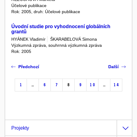
Účelové publikace
Rok: 2005, druh: Účelové publikace
Úvodní studie pro vyhodnocení globálních
grantů
HYÁNEK Vladimír
ŠKARABELOVÁ Simona
Výzkumná zpráva, souhrnná výzkumná zpráva
Rok: 2005
Předchozí
Další
1
…
6
7
8
9
10
…
14
Projekty