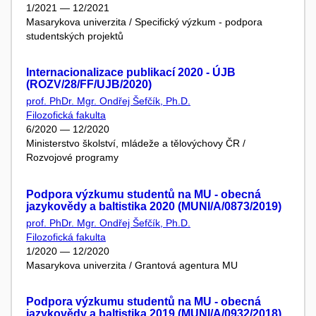
1/2021 — 12/2021
Masarykova univerzita / Specifický výzkum - podpora
studentských projektů
Internacionalizace publikací 2020 - ÚJB
(ROZV/28/FF/UJB/2020)
prof. PhDr. Mgr. Ondřej Šefčík, Ph.D.
Filozofická fakulta
6/2020 — 12/2020
Ministerstvo školství, mládeže a tělovýchovy ČR /
Rozvojové programy
Podpora výzkumu studentů na MU - obecná
jazykovědy a baltistika 2020 (MUNI/A/0873/2019)
prof. PhDr. Mgr. Ondřej Šefčík, Ph.D.
Filozofická fakulta
1/2020 — 12/2020
Masarykova univerzita / Grantová agentura MU
Podpora výzkumu studentů na MU - obecná
jazykovědy a baltistika 2019 (MUNI/A/0932/2018)