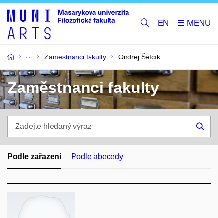
EN
Zaměstnanci fakulty
Ondřej Šefčík
Zaměstnanci fakulty
Zadejte
hledaný
Hle
výraz
Podle zařazení
Podle abecedy