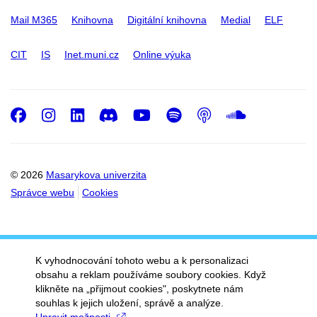
Mail M365
Knihovna
Digitální knihovna
Medial
ELF
CIT
IS
Inet.muni.cz
Online výuka
Facebook
Instagram
LinkedIn
Discord
Youtube
Spotify
Podcast
SoundC
© 2026
Masarykova univerzita
Správce webu
Cookies
K vyhodnocování tohoto webu a k personalizaci
obsahu a reklam používáme soubory cookies. Když
klikněte na „přijmout cookies", poskytnete nám
souhlas k jejich uložení, správě a analýze.