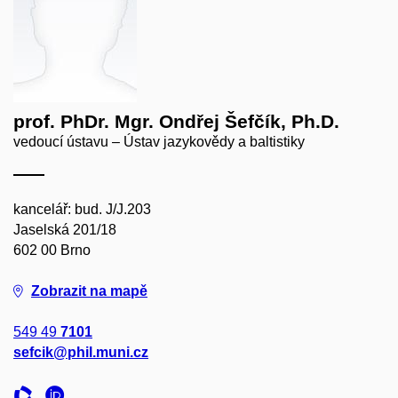
prof. PhDr. Mgr. Ondřej Šefčík, Ph.D.
vedoucí ústavu – Ústav jazykovědy a baltistiky
kancelář: bud. J/J.203
Jaselská 201/18
602 00 Brno
Zobrazit na mapě
549 49
7101
sefcik@phil.muni.cz