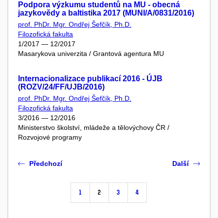
Podpora výzkumu studentů na MU - obecná
jazykovědy a baltistika 2017 (MUNI/A/0831/2016)
prof. PhDr. Mgr. Ondřej Šefčík, Ph.D.
Filozofická fakulta
1/2017 — 12/2017
Masarykova univerzita / Grantová agentura MU
Internacionalizace publikací 2016 - ÚJB
(ROZV/24/FF/UJB/2016)
prof. PhDr. Mgr. Ondřej Šefčík, Ph.D.
Filozofická fakulta
3/2016 — 12/2016
Ministerstvo školství, mládeže a tělovýchovy ČR /
Rozvojové programy
Předchozí
Další
1
2
3
4