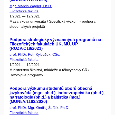
Mgr. Marcin Wągiel, Ph.D.
Filozofická fakulta
1/2021 — 12/2021
Masarykova univerzita / Specifický výzkum - podpora
studentských projektů
Podpora strategicky významných programů na
Filozofických fakultách UK, MU, UP
(ROZV/C18/2021)
prof. PhDr. Petr Kyloušek, CSc.
Filozofická fakulta
1/2021 — 12/2021
Ministerstvo školství, mládeže a tělovýchovy ČR /
Rozvojové programy
Podpora výzkumu studentů oborů obecná
jazykověda (mgr., ph.d.), indoevropeistika (ph.d.),
narratologie (ph.d.) a baltistika (mgr.)
(MUNI/A/1163/2020)
prof. PhDr. Mgr. Ondřej Šefčík, Ph.D.
Filozofická fakulta