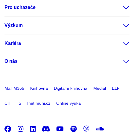
Pro uchazeče
Výzkum
Kariéra
O nás
Mail M365
Knihovna
Digitální knihovna
Medial
ELF
CIT
IS
Inet.muni.cz
Online výuka
Facebook
Instagram
LinkedIn
Discord
Youtube
Spotify
Podcast
SoundC