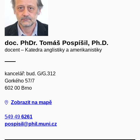
doc. PhDr. Tomáš Pospíšil, Ph.D.
docent – Katedra anglistiky a amerikanistiky
kancelář: bud. G/G.312
Gorkého 57/7
602 00 Brno
Zobrazit na mapě
549 49
6261
pospisil@phil.muni.cz