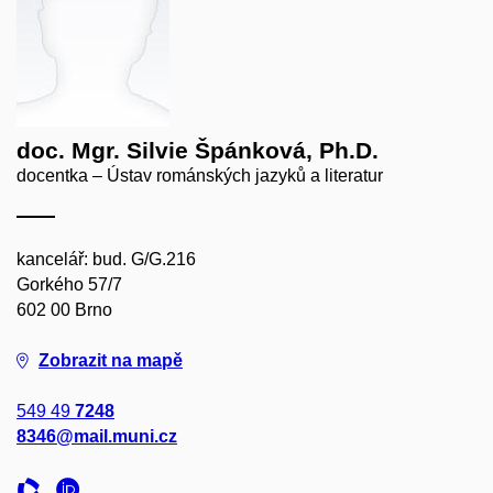
doc. Mgr. Silvie Špánková, Ph.D.
docentka – Ústav románských jazyků a literatur
kancelář: bud. G/G.216
Gorkého 57/7
602 00 Brno
Zobrazit na mapě
549 49
7248
8346@mail.muni.cz