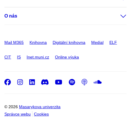
O nás
Mail M365
Knihovna
Digitální knihovna
Medial
ELF
CIT
IS
Inet.muni.cz
Online výuka
Facebook
Instagram
LinkedIn
Discord
Youtube
Spotify
Podcast
SoundC
© 2026
Masarykova univerzita
Správce webu
Cookies