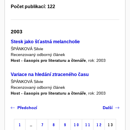
Počet publikací: 122
2003
Stesk jako šťastná melancholie
ŠPÁNKOVÁ Silvie
Recenzovaný odborný článek
Host - časopis pro literaturu a čtenáře
, rok: 2003
Variace na hledání ztraceného času
ŠPÁNKOVÁ Silvie
Recenzovaný odborný článek
Host - časopis pro literaturu a čtenáře
, rok: 2003
Předchozí
Další
1
…
7
8
9
10
11
12
13