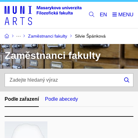
EN
Zaměstnanci fakulty
Silvie Špánková
Zaměstnanci fakulty
Zadejte
hledaný
Hle
výraz
Podle zařazení
Podle abecedy