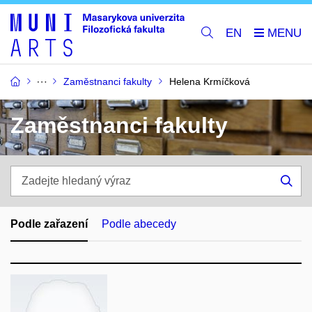
EN
Zaměstnanci fakulty
Helena Krmíčková
Zaměstnanci fakulty
Zadejte
hledaný
Hle
výraz
Podle zařazení
Podle abecedy