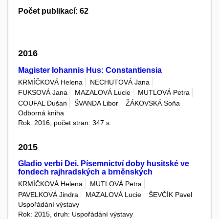
Počet publikací: 62
2016
Magister Iohannis Hus: Constantiensia
KRMÍČKOVÁ Helena
NECHUTOVÁ Jana
FUKSOVÁ Jana
MAZALOVÁ Lucie
MUTLOVÁ Petra
COUFAL Dušan
ŠVANDA Libor
ŽÁKOVSKÁ Soňa
Odborná kniha
Rok: 2016, počet stran: 347 s.
2015
Gladio verbi Dei. Písemnictví doby husitské ve
fondech rajhradských a brněnských
KRMÍČKOVÁ Helena
MUTLOVÁ Petra
PAVELKOVÁ Jindra
MAZALOVÁ Lucie
ŠEVČÍK Pavel
Uspořádání výstavy
Rok: 2015, druh: Uspořádání výstavy