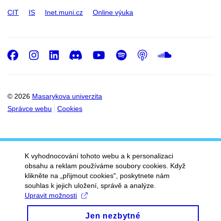
CIT
IS
Inet.muni.cz
Online výuka
Facebook
Instagram
LinkedIn
Discord
Youtube
Spotify
Podcast
SoundC
© 2026
Masarykova univerzita
Správce webu
Cookies
K vyhodnocování tohoto webu a k personalizaci
obsahu a reklam používáme soubory cookies. Když
klikněte na „přijmout cookies", poskytnete nám
souhlas k jejich uložení, správě a analýze.
Upravit možnosti
Jen nezbytné