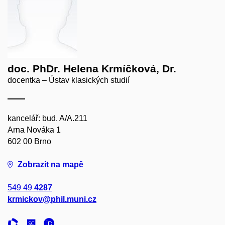
doc. PhDr. Helena Krmíčková, Dr.
docentka – Ústav klasických studií
kancelář: bud. A/A.211
Arna Nováka 1
602 00 Brno
Zobrazit na mapě
549 49
4287
krmickov@phil.muni.cz