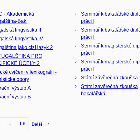
 - Akademická
Seminář k bakalářské dip
galština-Bak.
práci I
alská lingvistika II
Seminář k bakalářské dip
práci II
galská lingvistika IV
Seminář k magisterské di
alština jako cizí jazyk 2
práci I
TUGALŠTINA PRO
Seminář k magisterské di
IFICKÉ ÚČELY 2
práci II
cké cvičení v lexikografii -
Státní závěrečná zkouška
istické obory
Státní závěrečná zkouška
kační výstup A
bakalářská
kační výstup B
…
19
Další