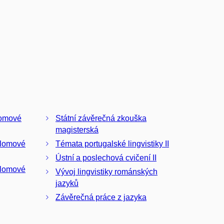
lomové
Státní závěrečná zkouška
magisterská
plomové
Témata portugalské lingvistiky II
Ústní a poslechová cvičení II
plomové
Vývoj lingvistiky románských
jazyků
Závěrečná práce z jazyka