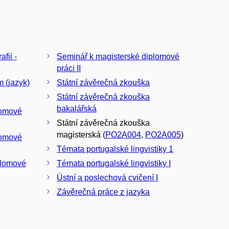
afii -
Seminář k magisterské diplomové
práci II
 (jazyk)
Státní závěrečná zkouška
Státní závěrečná zkouška
bakalářská
lomové
Státní závěrečná zkouška
magisterská (
PO2A004
,
PO2A005
)
lomové
Témata portugalské lingvistiky 1
plomové
Témata portugalské lingvistiky I
Ústní a poslechová cvičení I
Závěrečná práce z jazyka