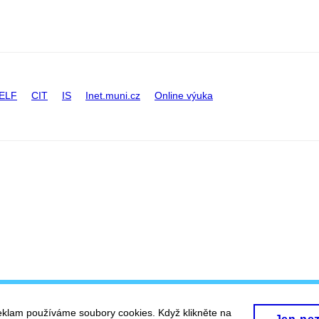
ELF
CIT
IS
Inet.muni.cz
Online výuka
eklam používáme soubory cookies. Když klikněte na