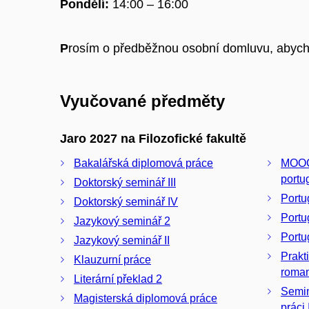
Pondělí:
14:00 – 16:00
P
rosím o předběžnou osobní domluvu, abych ke
Vyučované předměty
Jaro 2027 na Filozofické fakultě
Bakalářská diplomová práce
MOOC
portu
Doktorský seminář III
Portug
Doktorský seminář IV
Portu
Jazykový seminář 2
Portug
Jazykový seminář II
Prakti
Klauzurní práce
roman
Literární překlad 2
Semin
Magisterská diplomová práce
práci 