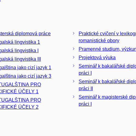
terská diplomová práce
Praktické cvičení v lexikogr
romanistické obory
galská lingvistika 1
Pramenné studium, výzkum
alská lingvistika I
Projektová výuka
alská lingvistika III
Seminář k bakalářské dip
alština jako cizí jazyk 1
práci I
alština jako cizí jazyk 3
Seminář k bakalářské dip
TUGALŠTINA PRO
práci II
IFICKÉ ÚČELY 1
Seminář k magisterské di
TUGALŠTINA PRO
práci I
IFICKÉ ÚČELY 2