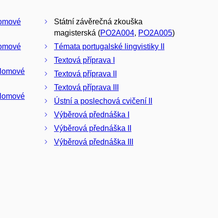
lomové
Státní závěrečná zkouška
magisterská (
PO2A004
,
PO2A005
)
lomové
Témata portugalské lingvistiky II
Textová příprava I
plomové
Textová příprava II
Textová příprava III
plomové
Ústní a poslechová cvičení II
Výběrová přednáška I
Výběrová přednáška II
Výběrová přednáška III