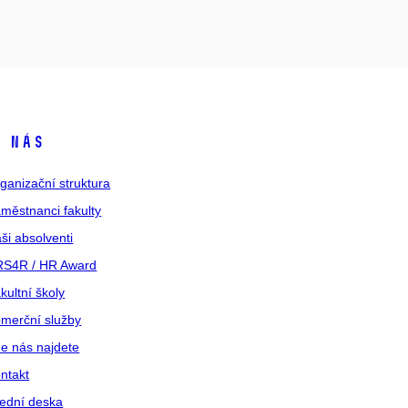
 nás
ganizační struktura
městnanci fakulty
ši absolventi
S4R / HR Award
kultní školy
merční služby
e nás najdete
ntakt
ední deska