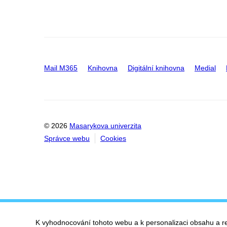
Mail M365
Knihovna
Digitální knihovna
Medial
© 2026
Masarykova univerzita
Správce webu
Cookies
K vyhodnocování tohoto webu a k personalizaci obsahu a r