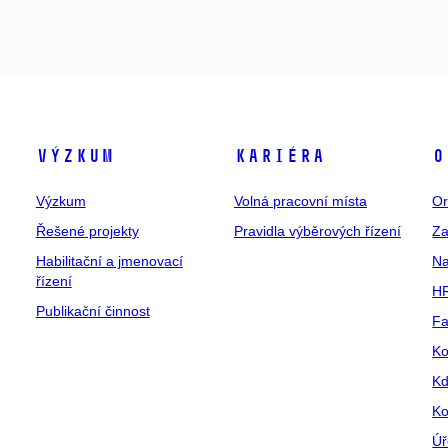
Výzkum
Kariéra
O
Výzkum
Volná pracovní místa
Or
Řešené projekty
Pravidla výběrových řízení
Za
Habilitační a jmenovací
Na
řízení
HR
Publikační činnost
Fa
Ko
Kd
Ko
Úř