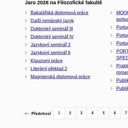
Jaro 2026 na Filozofické fakultě
Bakalářská diplomová práce
MOOC
portu
Další románský jazyk
Portug
Doktorský seminář III
Portu
Doktorský seminář IV
Portug
Jazykový seminář 2
POR
Jazykový seminář II
SPEC
Klauzurní práce
Prakti
Literární překlad 2
roman
Magisterská diplomová práce
Publi
Publi
1
2
3
4
5
6
7
Předchozí