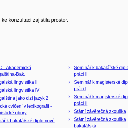
 konzultaci zajistila prostor.
 - Akademická
Seminář k bakalářské dip
galština-Bak.
práci II
alská lingvistika II
Seminář k magisterské di
práci I
galská lingvistika IV
Seminář k magisterské di
alština jako cizí jazyk 2
práci II
cké cvičení v lexikografii -
Státní závěrečná zkouška
istické obory
Státní závěrečná zkouška
ář k bakalářské diplomové
bakalářská
I