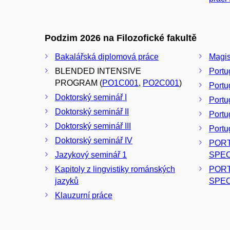
Podzim 2026 na Filozofické fakultě
Bakalářská diplomová práce
Magis
BLENDED INTENSIVE
Portu
PROGRAM (
PO1C001
,
PO2C001
)
Portug
Doktorský seminář I
Portug
Doktorský seminář II
Portug
Doktorský seminář III
Portug
Doktorský seminář IV
POR
Jazykový seminář 1
SPEC
Kapitoly z lingvistiky románských
POR
jazyků
SPEC
Klauzurní práce