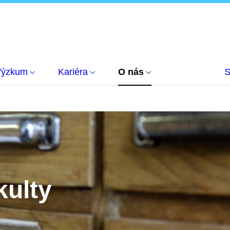
Výzkum
Kariéra
O nás
S
kulty