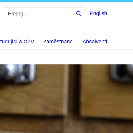
English
Hledej
...
tudující a CŽV
Zaměstnanci
Absolventi