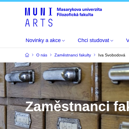
Novinky a akce
Chci studovat
O nás
Zaměstnanci fakulty
Iva Svobodová
Zaměstnanci fa