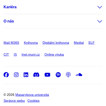
Kariéra
O nás
Mail M365
Knihovna
Digitální knihovna
Medial
ELF
CIT
IS
Inet.muni.cz
Online výuka
Facebook
Instagram
LinkedIn
Discord
Youtube
Spotify
Podcast
SoundC
© 2026
Masarykova univerzita
Správce webu
Cookies