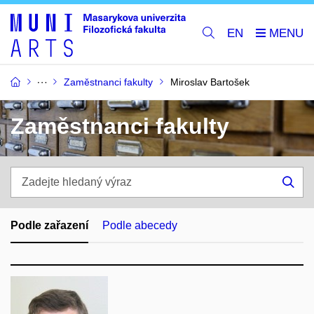
EN
Zaměstnanci fakulty
Miroslav Bartošek
Zaměstnanci fakulty
Zadejte
hledaný
Hle
výraz
Podle zařazení
Podle abecedy