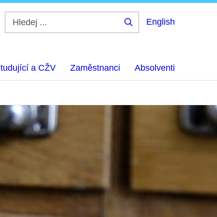
English
Hledej
...
tudující a CŽV
Zaměstnanci
Absolventi