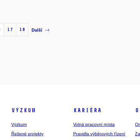
6
17
18
Další
Výzkum
Kariéra
O
Výzkum
Volná pracovní místa
Or
Řešené projekty
Pravidla výběrových řízení
Za