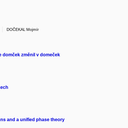
DOČEKAL Mojmír
 se domček změnil v domeček
zech
ons and a unified phase theory