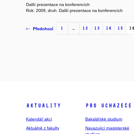
Další prezentace na konferencích
Rok: 2009, druh: Další prezentace na konferencích
1
…
12
13
14
15
1
Předchozí
Aktuality
Pro uchazeče
Kalendář akcí
Bakalářské studium
Aktuálně z fakulty
Navazující magisterské