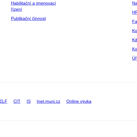
Habilitační a jmenovací
Na
řízení
HR
Publikační činnost
Fa
Ko
Kd
Ko
Úř
ELF
CIT
IS
Inet.muni.cz
Online výuka