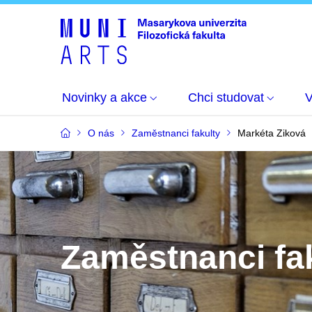
Novinky a akce
Chci studovat
O nás
Zaměstnanci fakulty
Markéta Ziková
Zaměstnanci fa