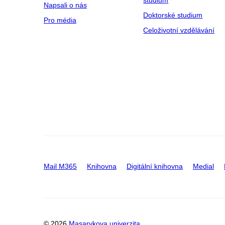
studium
Napsali o nás
Doktorské studium
Pro média
Celoživotní vzdělávání
Mail M365
Knihovna
Digitální knihovna
Medial
© 2026
Masarykova univerzita