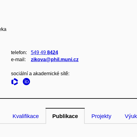
yka
telefon:
549 49
8424
e‑mail:
zikova@phil.muni.cz
sociální a akademické sítě:
Kvalifikace
Publikace
Projekty
Výuk