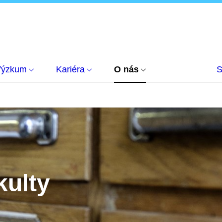
Výzkum
Kariéra
O nás
S
kulty