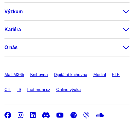
Výzkum
Kariéra
O nás
Mail M365
Knihovna
Digitální knihovna
Medial
ELF
CIT
IS
Inet.muni.cz
Online výuka
Facebook
Instagram
LinkedIn
Discord
Youtube
Spotify
Podcast
SoundC