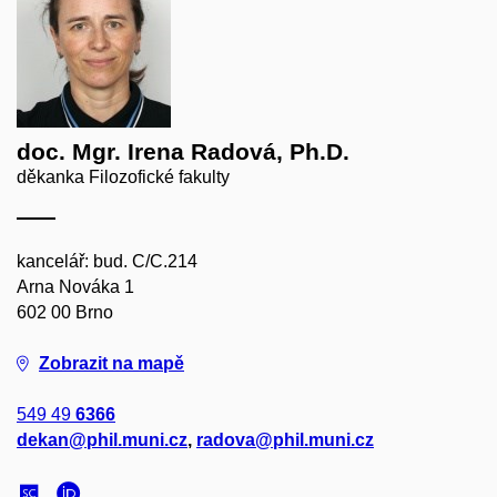
doc. Mgr. Irena Radová, Ph.D.
děkanka Filozofické fakulty
kancelář: bud. C/C.214
Arna Nováka 1
602 00 Brno
Zobrazit na mapě
549 49
6366
dekan@phil.muni.cz
,
radova@phil.muni.cz