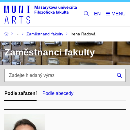
EN
Zaměstnanci fakulty
Irena Radová
Zaměstnanci fakulty
Zadejte
hledaný
Hle
výraz
Podle zařazení
Podle abecedy