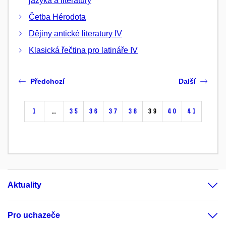
jazyka a literatury
Četba Hérodota
Dějiny antické literatury IV
Klasická řečtina pro latináře IV
Předchozí
Další
1
…
35
36
37
38
39
40
41
Aktuality
Pro uchazeče