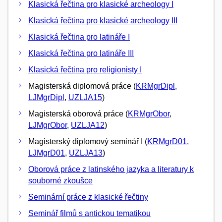
Klasická řečtina pro klasické archeology I
Klasická řečtina pro klasické archeology III
Klasická řečtina pro latináře I
Klasická řečtina pro latináře III
Klasická řečtina pro religionisty I
Magisterská diplomová práce (
KRMgrDipl
,
LJMgrDipl
,
UZLJA15
)
Magisterská oborová práce (
KRMgrObor
,
LJMgrObor
,
UZLJA12
)
Magisterský diplomový seminář I (
KRMgrD01
,
LJMgrD01
,
UZLJA13
)
Oborová práce z latinského jazyka a literatury k
souborné zkoušce
Seminární práce z klasické řečtiny
Seminář filmů s antickou tematikou