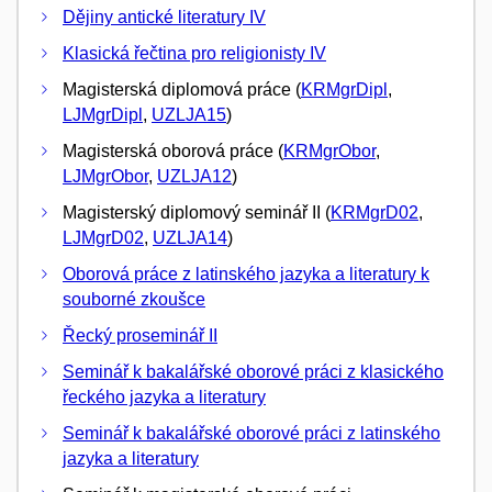
Dějiny antické literatury IV
Klasická řečtina pro religionisty IV
Magisterská diplomová práce (
KRMgrDipl
,
LJMgrDipl
,
UZLJA15
)
Magisterská oborová práce (
KRMgrObor
,
LJMgrObor
,
UZLJA12
)
Magisterský diplomový seminář II (
KRMgrD02
,
LJMgrD02
,
UZLJA14
)
Oborová práce z latinského jazyka a literatury k
souborné zkoušce
Řecký proseminář II
Seminář k bakalářské oborové práci z klasického
řeckého jazyka a literatury
Seminář k bakalářské oborové práci z latinského
jazyka a literatury