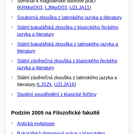
Seminář k magisterské oborové práci
(
KRMgrD03
,
LJMgrD03
,
UZLJA11
)
Souborná zkouška z latinského jazyka a literatury
Státní bakalářská zkouška z klasického řeckého
jazyka a literatury
Státní bakalářská zkouška z latinského jazyka a
literatury
Státní závěrečná zkouška z klasického řeckého
jazyka a literatury
Státní závěrečná zkouška z latinského jazyka a
literatury (
LJSZk
,
UZLJA16
)
Studijní soustředění z klasické řečtiny
Podzim 2005 na Filozofické fakultě
Antická mytologie
Bakalářská diplomová práce z klasického