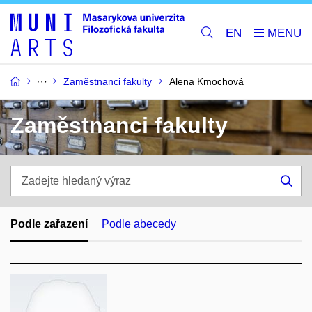
EN
Zaměstnanci fakulty
Alena Kmochová
Zaměstnanci fakulty
Zadejte
hledaný
Hle
výraz
Podle zařazení
Podle abecedy