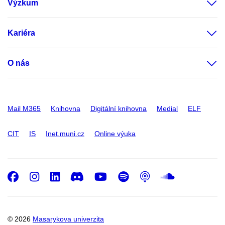
Výzkum
Kariéra
O nás
Mail M365
Knihovna
Digitální knihovna
Medial
ELF
CIT
IS
Inet.muni.cz
Online výuka
Facebook
Instagram
LinkedIn
Discord
Youtube
Spotify
Podcast
SoundC
© 2026
Masarykova univerzita