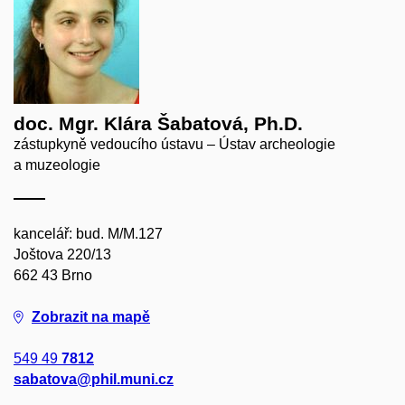
doc. Mgr. Klára Šabatová, Ph.D.
zástupkyně vedoucího ústavu – Ústav archeologie
a muzeologie
kancelář: bud. M/M.127
Joštova 220/13
662 43 Brno
Zobrazit na mapě
549 49
7812
sabatova@phil.muni.cz