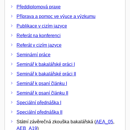
Předdiplomová praxe
Příprava a pomoc ve výuce a výzkumu
Publikace v cizím jazyce
Referát na konferenci
Referát v cizím jazyce
Seminární práce
Seminář k bakalářské práci I
Seminář k bakalářské práci II
Seminář k psaní článku I
Seminář k psaní článku II
Speciální přednáška I
Speciální přednáška II
Státní závěrečná zkouška bakalářská (
AEA_05
,
AEB_A19
)