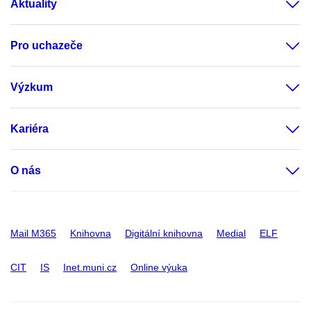
Aktuality
Pro uchazeče
Výzkum
Kariéra
O nás
Mail M365
Knihovna
Digitální knihovna
Medial
ELF
CIT
IS
Inet.muni.cz
Online výuka