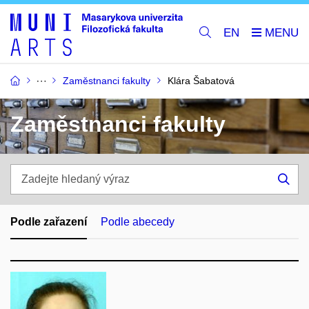
EN
Zaměstnanci fakulty
Klára Šabatová
Zaměstnanci fakulty
Zadejte
hledaný
Hle
výraz
Podle zařazení
Podle abecedy