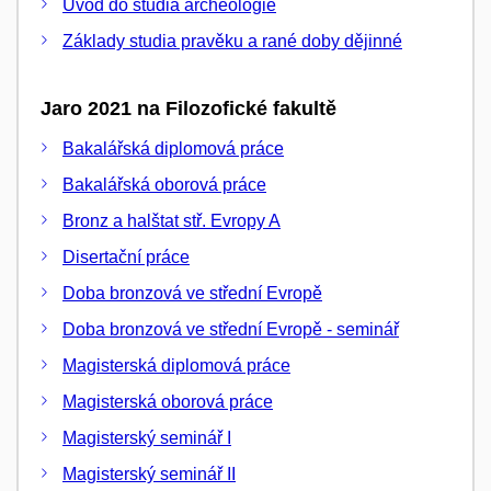
Úvod do studia archeologie
Základy studia pravěku a rané doby dějinné
Jaro 2021 na Filozofické fakultě
Bakalářská diplomová práce
Bakalářská oborová práce
Bronz a halštat stř. Evropy A
Disertační práce
Doba bronzová ve střední Evropě
Doba bronzová ve střední Evropě - seminář
Magisterská diplomová práce
Magisterská oborová práce
Magisterský seminář I
Magisterský seminář II