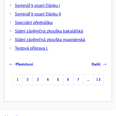
Seminář k psaní článku I
Seminář k psaní článku II
Speciální přednáška
Státní závěrečná zkouška bakalářská
Státní závěrečná zkouška magisterská
Textová příprava I.
Předchozí
Další
1
2
3
4
5
6
7
…
12