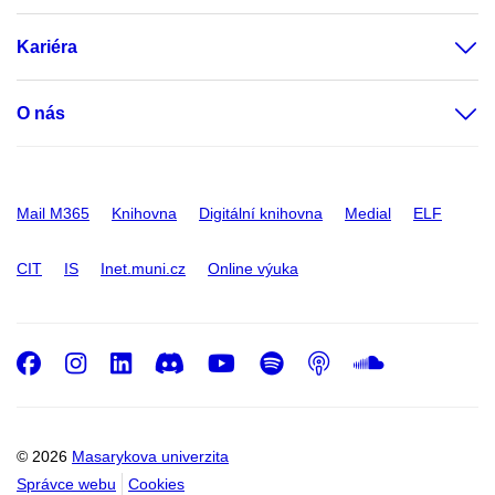
Kariéra
O nás
Mail M365
Knihovna
Digitální knihovna
Medial
ELF
CIT
IS
Inet.muni.cz
Online výuka
Facebook
Instagram
LinkedIn
Discord
Youtube
Spotify
Podcast
SoundC
© 2026
Masarykova univerzita
Správce webu
Cookies