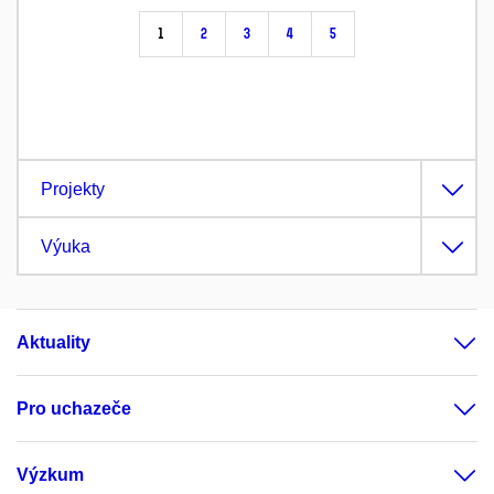
1
2
3
4
5
Projekty
Výuka
Aktuality
Pro uchazeče
Výzkum