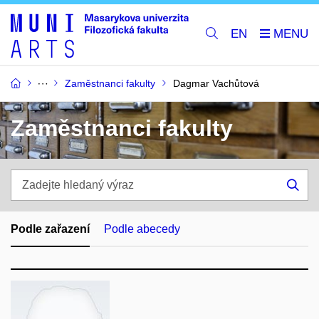
EN
Zaměstnanci fakulty
Dagmar Vachůtová
Zaměstnanci fakulty
Zadejte
hledaný
Hle
výraz
Podle zařazení
Podle abecedy