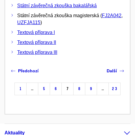
Státní závěrečná zkouška bakalářská
Státní závěrečná zkouška magisterská (
FJ2A042
,
UZFJA115
)
Textová příprava I
Textová příprava II
Textová příprava III
Předchozí
Další
1
…
5
6
7
8
9
…
23
Aktuality