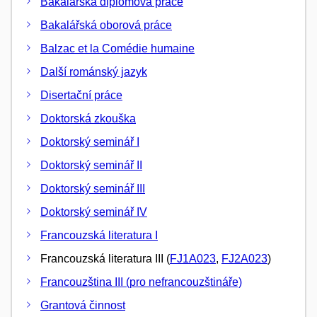
Bakalářská diplomová práce
Bakalářská oborová práce
Balzac et la Comédie humaine
Další románský jazyk
Disertační práce
Doktorská zkouška
Doktorský seminář I
Doktorský seminář II
Doktorský seminář III
Doktorský seminář IV
Francouzská literatura I
Francouzská literatura III (
FJ1A023
,
FJ2A023
)
Francouzština III (pro nefrancouzštináře)
Grantová činnost