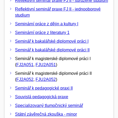
Reflektivní seminář praxe FJ II - sdružené studium
Reflektivní seminář praxe FJ II - jednooborové
studium
Seminární práce z dějin a kultury I
Seminární práce z literatury 1
Seminář k bakalářské diplomové práci I
Seminář k bakalářské diplomové práci II
Seminář k magisterské diplomové práci I
(
FJ2A051
,
FJU2A051
)
Seminář k magisterské diplomové práci II
(
FJ2A052
,
FJU2A052
)
Seminář k pedagogické praxi II
Souvislá pedagogická praxe
Specializovaný tlumočnický seminář
Státní závěrečná zkouška - minor