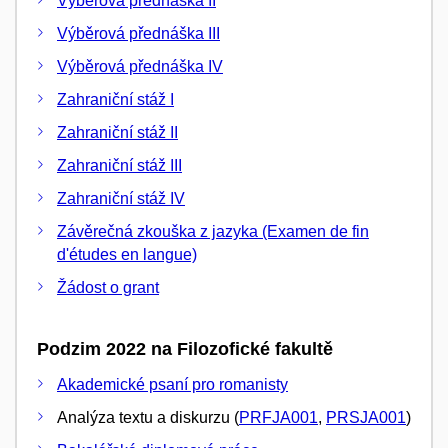
Výběrová přednáška II
Výběrová přednáška III
Výběrová přednáška IV
Zahraniční stáž I
Zahraniční stáž II
Zahraniční stáž III
Zahraniční stáž IV
Závěrečná zkouška z jazyka (Examen de fin
d'études en langue)
Žádost o grant
Podzim 2022 na Filozofické fakultě
Akademické psaní pro romanisty
Analýza textu a diskurzu (
PRFJA001
,
PRSJA001
)