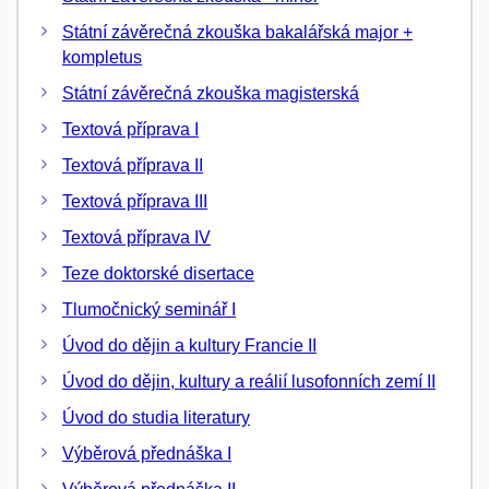
Státní závěrečná zkouška bakalářská major +
kompletus
Státní závěrečná zkouška magisterská
Textová příprava I
Textová příprava II
Textová příprava III
Textová příprava IV
Teze doktorské disertace
Tlumočnický seminář I
Úvod do dějin a kultury Francie II
Úvod do dějin, kultury a reálií lusofonních zemí II
Úvod do studia literatury
Výběrová přednáška I