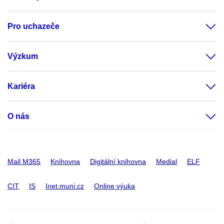
Pro uchazeče
Výzkum
Kariéra
O nás
Mail M365
Knihovna
Digitální knihovna
Medial
ELF
CIT
IS
Inet.muni.cz
Online výuka