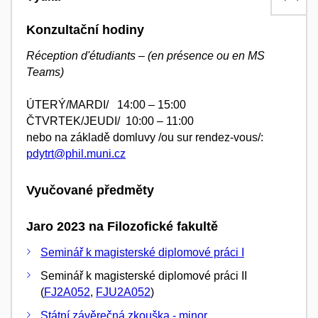
Konzultační hodiny
Réception d'étudiants – (en présence ou en MS
Teams)
ÚTERÝ/
MARDI
/ 14:00 – 15:00
ČTVRTEK/JEUDI/ 10:00 – 11:00
nebo
na základě domluvy /ou sur rendez-vous/:
pdytrt@phil.muni.cz
Vyučované předměty
Jaro 2023 na Filozofické fakultě
Seminář k magisterské diplomové práci I
Seminář k magisterské diplomové práci II
(
FJ2A052
,
FJU2A052
)
Státní závěrečná zkouška - minor