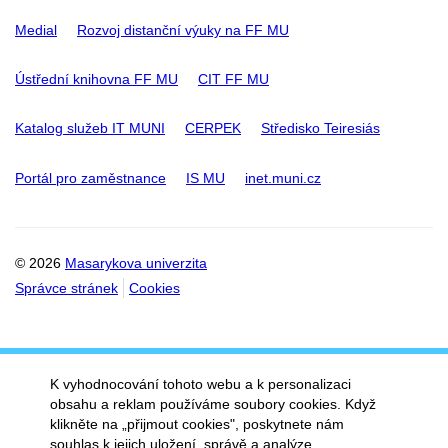
Medial
Rozvoj distanční výuky na FF MU
Ústřední knihovna FF MU
CIT FF MU
Katalog služeb IT MUNI
CERPEK
Středisko Teiresiás
Portál pro zaměstnance
IS MU
inet.muni.cz
© 2026
Masarykova univerzita
Správce stránek
Cookies
K vyhodnocování tohoto webu a k personalizaci
obsahu a reklam používáme soubory cookies. Když
klikněte na „přijmout cookies", poskytnete nám
souhlas k jejich uložení, správě a analýze.