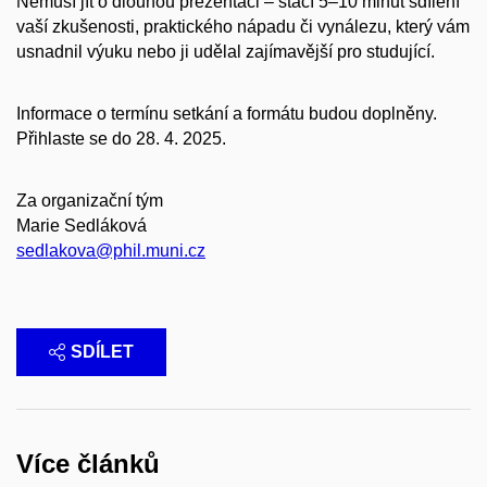
Nemusí jít o dlouhou prezentaci – stačí
5–10 minut
sdílení
vaší zkušenosti, praktického nápadu či vynálezu, který vám
usnadnil výuku nebo ji udělal zajímavější pro studující.
Informace o termínu setkání a formátu budou doplněny.
Přihlaste se do 28. 4. 2025.
Za organizační tým
Marie Sedláková
sedlakova@phil.muni.cz
SDÍLET
Více článků