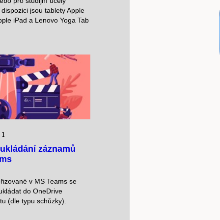
nebo pro studijní účely
 dispozici jsou tablety Apple
Apple iPad a Lenovo Yoga Tab
21
ukládání záznamů
ams
řizované v MS Teams se
ukládat do OneDrive
u (dle typu schůzky).