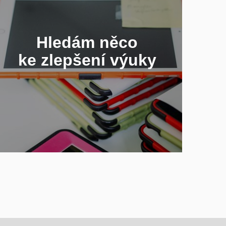
Aktivizace, efektivní komunikace,
příklady dobré praxe, osvědčené tipy
kolegů či nové technologie
Hledám něco
ke zlepšení výuky
JAK NA DÁLKU
BUDOVAT UČEBNÍ
KOMUNITU?