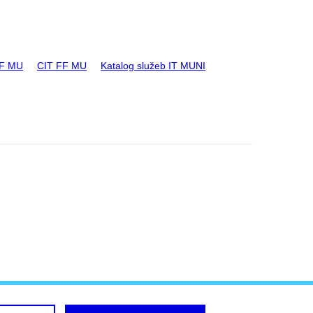
FF MU
CIT FF MU
Katalog služeb IT MUNI