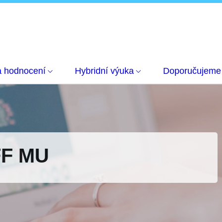
a hodnocení
Hybridní výuka
Doporučujeme
FF MU