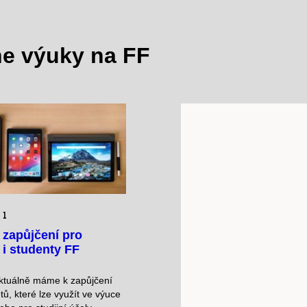
ne výuky na FF
21
 zapůjčení pro
 i studenty FF
aktuálně máme k zapůjčení
etů, které lze využít ve výuce