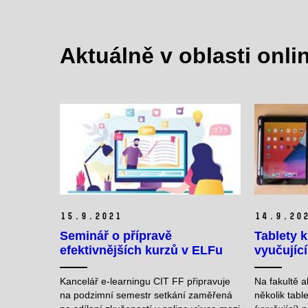
Aktuálně v oblasti onli
15.
9.
2021
14.
9.
20
Seminář o přípravě
Tablety k
efektivnějších kurzů v ELFu
vyučující
Kancelář e-learningu CIT FF připravuje
Na fakultě 
na podzimní semestr setkání zaměřená
několik tabl