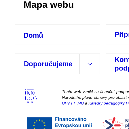
Mapa webu
Příp
Domů
Kont
Doporučujeme
pod
Tento web vznikl za finanční podp
Národního plánu obnovy pro oblast v
ÚPV FF MU
a
Katedry pedagogiky 