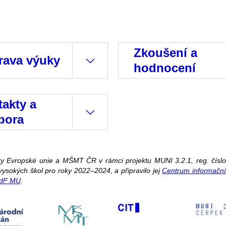
Zkoušení a
rava výuky
hodnocení
akty a
pora
ory Evropské unie a MŠMT ČR v rámci projektu MUNI 3.2.1, reg. č
ysokých škol pro roky 2022–2024, a připravilo jej
Centrum informační
PdF MU
.