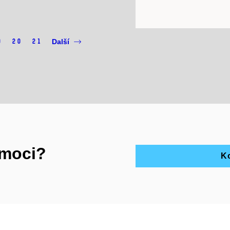
9
20
21
Další
omoci?
Ko