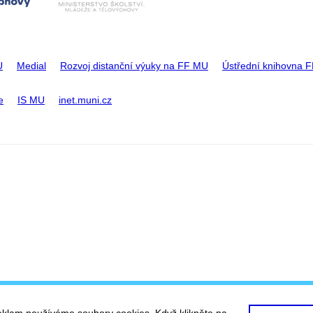
U
Medial
Rozvoj distanční výuky na FF MU
Ústřední knihovna 
e
IS MU
inet.muni.cz