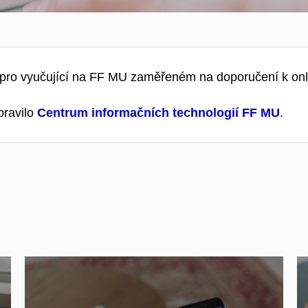
 pro vyučující na FF MU zaměřeném na doporučení k onli
pravilo
Centrum informačních technologií FF MU
.
, nebo
online testy
Hodí se mi více