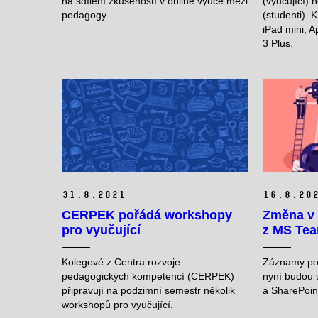
na sdílení zkušeností v online výuce mezi
(vyučující) 
pedagogy.
(studenti). K
iPad mini, 
3 Plus.
31.
8.
2021
16.
8.
20
CERPEK pořádá workshopy
Změna v 
pro vyučující
z MS Te
Kolegové z Centra rozvoje
Záznamy po
pedagogických kompetencí (CERPEK)
nyní budou 
připravují na podzimní semestr několik
a SharePoint
workshopů pro vyučující.