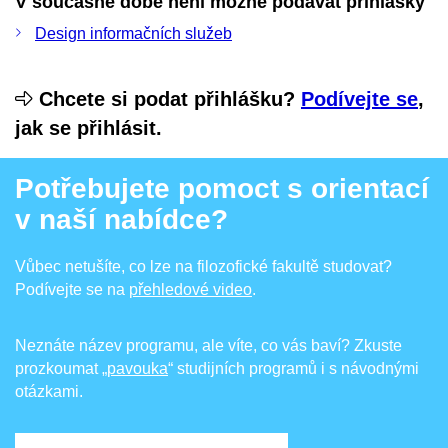
V současné době není možné podávat přihlášky
Design informačních služeb
Chcete si podat přihlášku?
Podívejte se
,
jak se přihlásit.
Potřebujete pomoct s orientací
v naší nabídce?
Vůbec netušíte, co lze na filozofické fakultě studovat?
Podívejte se na
přehledové video
.
Neznáte název programu, ale víte, co vás baví? Zkuste
prozkoumat
„pavouka
“ studijních programů i s návodnými
otázkami.