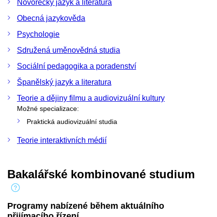
Novořecký jazyk a literatura
Obecná jazykověda
Psychologie
Sdružená uměnovědná studia
Sociální pedagogika a poradenství
Španělský jazyk a literatura
Teorie a dějiny filmu a audiovizuální kultury
Možné specializace:
Praktická audiovizuální studia
Teorie interaktivních médií
Bakalářské kombinované studium
Programy nabízené během aktuálního
přijímacího řízení