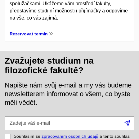
spolužačkami. Ukážeme vám prostředí fakulty,
představíme studijní možnosti i přijímačky a odpovíme
na vše, co vás zajímá.
Rezervovat termín
Zvažujete studium na
filozofické fakultě?
Napište nám svůj e-mail a my vás budeme
newsletterem informovat o všem, co byste
měli vědět.
Zadejte
Při
váš
se
e-
Souhlasím se
zpracováním osobních údajů
a tento souhlas