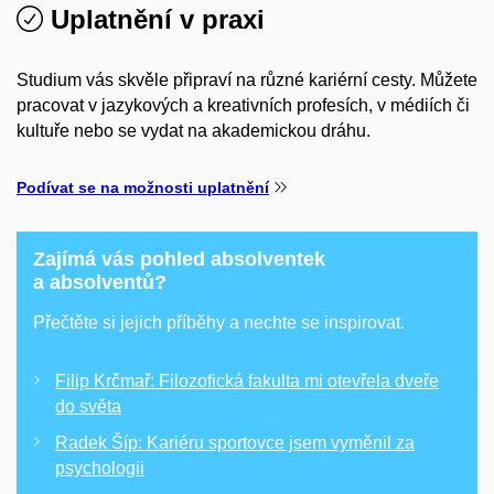
Uplatnění v praxi
Studium vás skvěle připraví na různé kariérní cesty. Můžete
pracovat v jazykových a kreativních profesích, v médiích či
kultuře nebo se vydat na akademickou dráhu.
Podívat se na možnosti uplatnění
Zajímá vás pohled absolventek
a absolventů?
Přečtěte si jejich příběhy a nechte se inspirovat.
Filip Krčmař: Filozofická fakulta mi otevřela dveře
do světa
Radek Šíp: Kariéru sportovce jsem vyměnil za
psychologii