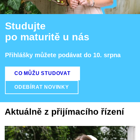
Studujte
po maturitě u nás
Přihlášky můžete podávat do 10. srpna
CO MŮŽU STUDOVAT
ODEBÍRAT NOVINKY
Aktuálně z přijímacího řízení