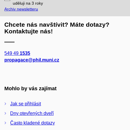
mail
uděluji na 3
roky
Archiv newsletteru
Chcete nás navštívit? Máte dotazy?
Kontaktujte nás!
549 49
1535
propagace@phil.muni.cz
Mohlo by vás zajímat
Jak se přihlásit
Dny otevřených dveří
Často kladené dotazy