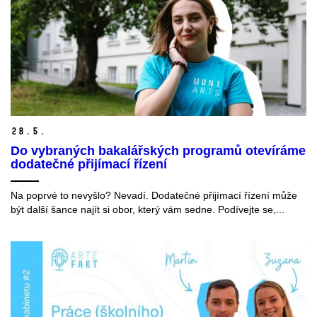
28.
5.
Do vybraných bakalářských programů otevíráme
dodatečné přijímací řízení
Na poprvé to nevyšlo? Nevadí. Dodatečné přijímací řízení může
být další šance najít si obor, který vám sedne. Podívejte se,...