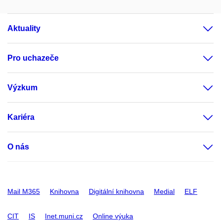
Aktuality
Pro uchazeče
Výzkum
Kariéra
O nás
Mail M365
Knihovna
Digitální knihovna
Medial
ELF
CIT
IS
Inet.muni.cz
Online výuka