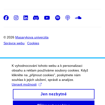
Facebook
Instagram
LinkedIn
Discord
Youtube
Spotify
Podcast
SoundC
© 2026
Masarykova univerzita
Správce webu
Cookies
K vyhodnocování tohoto webu a k personalizaci
obsahu a reklam používáme soubory cookies. Když
klikněte na „přijmout cookies", poskytnete nám
souhlas k jejich uložení, správě a analýze.
Upravit možnosti
Jen nezbytné