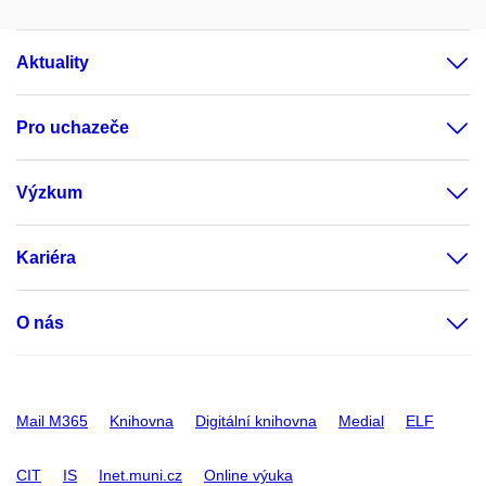
Aktuality
Pro uchazeče
Výzkum
Kariéra
O nás
Mail M365
Knihovna
Digitální knihovna
Medial
ELF
CIT
IS
Inet.muni.cz
Online výuka