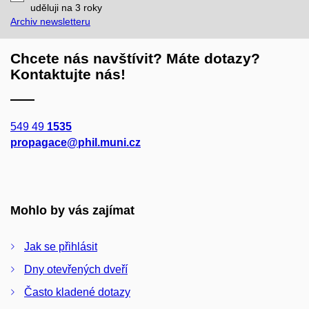
mail
uděluji na 3
roky
Archiv newsletteru
Chcete nás navštívit? Máte dotazy?
Kontaktujte nás!
549 49
1535
propagace@phil.muni.cz
Mohlo by vás zajímat
Jak se přihlásit
Dny otevřených dveří
Často kladené dotazy