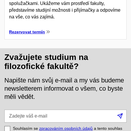
spolužačkami. Ukážeme vám prostředí fakulty,
představíme studijní možnosti i přijímačky a odpovíme
na vše, co vás zajímá.
Rezervovat termín
Zvažujete studium na
filozofické fakultě?
Napište nám svůj e-mail a my vás budeme
newsletterem informovat o všem, co byste
měli vědět.
Zadejte
Při
váš
se
e-
Souhlasím se
zpracováním osobních údajů
a tento souhlas