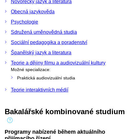
Novořecký jazyk a literatura
Obecná jazykověda
Psychologie
Sdružená uměnovědná studia
Sociální pedagogika a poradenství
Španělský jazyk a literatura
Teorie a dějiny filmu a audiovizuální kultury
Možné specializace:
Praktická audiovizuální studia
Teorie interaktivních médií
Bakalářské kombinované studium
Programy nabízené během aktuálního
přijímacího řízení