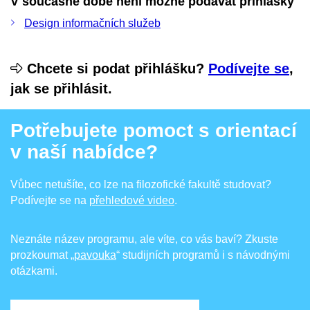
V současné době není možné podávat přihlášky
Design informačních služeb
Chcete si podat přihlášku?
Podívejte se
,
jak se přihlásit.
Potřebujete pomoct s orientací
v naší nabídce?
Vůbec netušíte, co lze na filozofické fakultě studovat?
Podívejte se na
přehledové video
.
Neznáte název programu, ale víte, co vás baví? Zkuste
prozkoumat
„pavouka
“ studijních programů i s návodnými
otázkami.