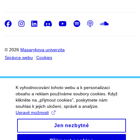
Facebook
Instagram
LinkedIn
Discord
Youtube
Spotify
Podcast
SoundC
© 2026
Masarykova univerzita
Správce webu
Cookies
K vyhodnocování tohoto webu a k personalizaci
obsahu a reklam používáme soubory cookies. Když
klikněte na „přijmout cookies", poskytnete nám
souhlas k jejich uložení, správě a analýze.
Upravit možnosti
Jen nezbytné