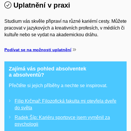
Uplatnění v praxi
Studium vás skvěle připraví na různé kariérní cesty. Můžete
pracovat v jazykových a kreativních profesích, v médiích či
kultuře nebo se vydat na akademickou dráhu.
Podívat se na možnosti uplatnění
Zajímá vás pohled absolventek
a absolventů?
Přečtěte si jejich příběhy a nechte se inspirovat.
Filip Krčmař: Filozofická fakulta mi otevřela dveře
do světa
Radek Šíp: Kariéru sportovce jsem vyměnil za
psychologii