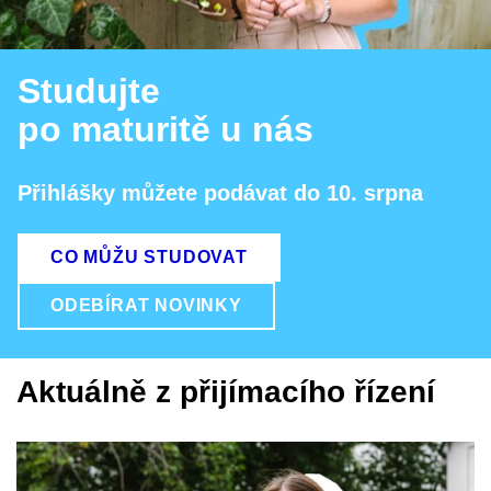
Studujte
po maturitě u nás
Přihlášky můžete podávat do 10. srpna
CO MŮŽU STUDOVAT
ODEBÍRAT NOVINKY
Aktuálně z přijímacího řízení