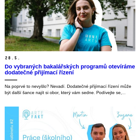
28.
5.
Do vybraných bakalářských programů otevíráme
dodatečné přijímací řízení
Na poprvé to nevyšlo? Nevadí. Dodatečné přijímací řízení může
být další šance najít si obor, který vám sedne. Podívejte se,...