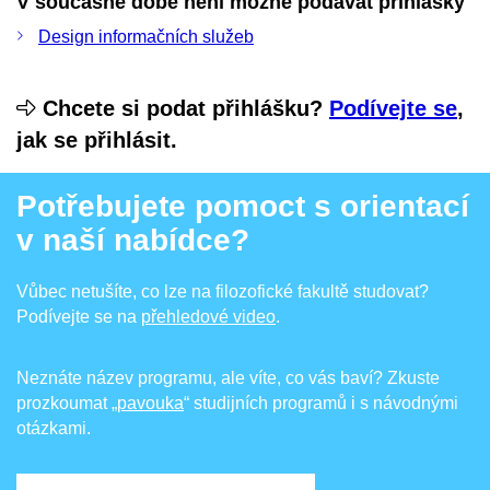
V současné době není možné podávat přihlášky
Design informačních služeb
Chcete si podat přihlášku?
Podívejte se
,
jak se přihlásit.
Potřebujete pomoct s orientací
v naší nabídce?
Vůbec netušíte, co lze na filozofické fakultě studovat?
Podívejte se na
přehledové video
.
Neznáte název programu, ale víte, co vás baví? Zkuste
prozkoumat
„pavouka
“ studijních programů i s návodnými
otázkami.