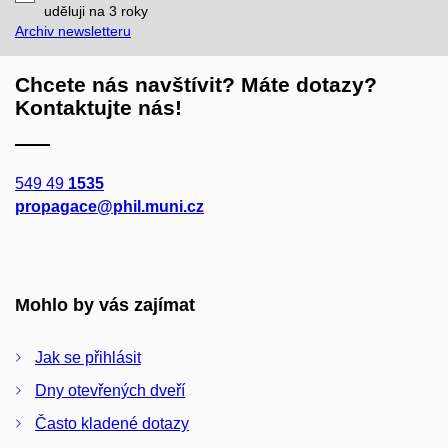
mail
uděluji na 3
roky
Archiv newsletteru
Chcete nás navštívit? Máte dotazy?
Kontaktujte nás!
549 49
1535
propagace@phil.muni.cz
Mohlo by vás zajímat
Jak se přihlásit
Dny otevřených dveří
Často kladené dotazy