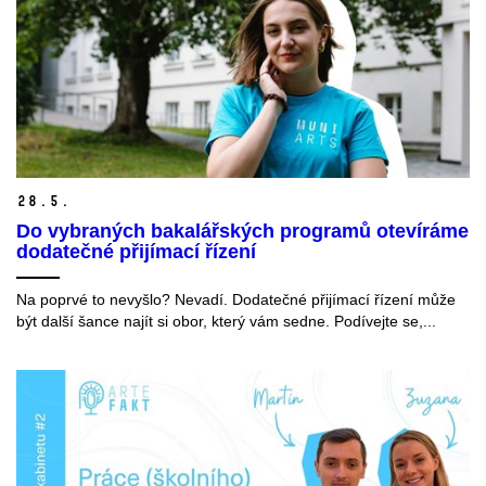
28.
5.
Do vybraných bakalářských programů otevíráme
dodatečné přijímací řízení
Na poprvé to nevyšlo? Nevadí. Dodatečné přijímací řízení může
být další šance najít si obor, který vám sedne. Podívejte se,...