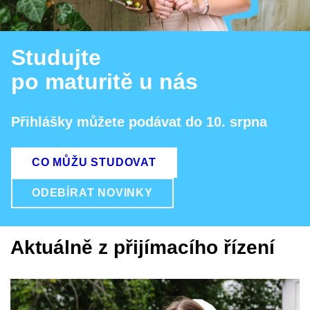
Studujte
po maturitě u nás
Přihlášky můžete podávat do 10. srpna
CO MŮŽU STUDOVAT
ODEBÍRAT NOVINKY
Aktuálně z přijímacího řízení