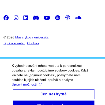
Facebook
Instagram
LinkedIn
Discord
Youtube
Spotify
Podcast
SoundC
© 2026
Masarykova univerzita
Správce webu
Cookies
K vyhodnocování tohoto webu a k personalizaci
obsahu a reklam používáme soubory cookies. Když
klikněte na „přijmout cookies", poskytnete nám
souhlas k jejich uložení, správě a analýze.
Upravit možnosti
Jen nezbytné