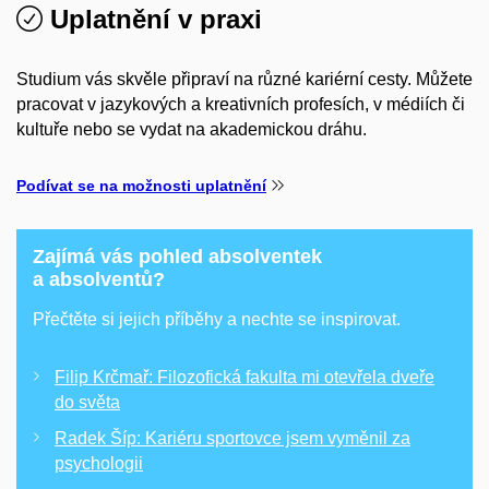
Uplatnění v praxi
Studium vás skvěle připraví na různé kariérní cesty. Můžete
pracovat v jazykových a kreativních profesích, v médiích či
kultuře nebo se vydat na akademickou dráhu.
Podívat se na možnosti uplatnění
Zajímá vás pohled absolventek
a absolventů?
Přečtěte si jejich příběhy a nechte se inspirovat.
Filip Krčmař: Filozofická fakulta mi otevřela dveře
do světa
Radek Šíp: Kariéru sportovce jsem vyměnil za
psychologii