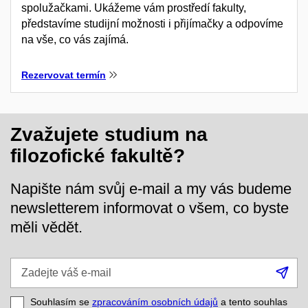
spolužačkami. Ukážeme vám prostředí fakulty,
představíme studijní možnosti i přijímačky a odpovíme
na vše, co vás zajímá.
Rezervovat termín
Zvažujete studium na
filozofické fakultě?
Napište nám svůj e-mail a my vás budeme
newsletterem informovat o všem, co byste
měli vědět.
Zadejte
Při
váš
se
e-
Souhlasím se
zpracováním osobních údajů
a tento souhlas