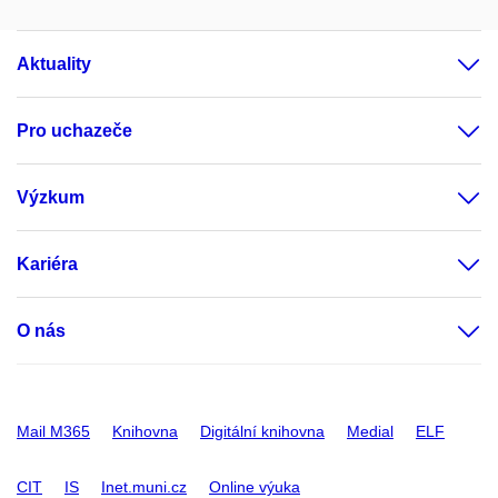
Aktuality
Pro uchazeče
Výzkum
Kariéra
O nás
Mail M365
Knihovna
Digitální knihovna
Medial
ELF
CIT
IS
Inet.muni.cz
Online výuka