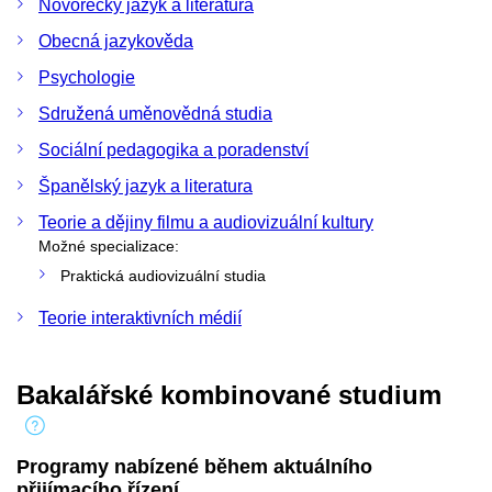
Novořecký jazyk a literatura
Obecná jazykověda
Psychologie
Sdružená uměnovědná studia
Sociální pedagogika a poradenství
Španělský jazyk a literatura
Teorie a dějiny filmu a audiovizuální kultury
Možné specializace:
Praktická audiovizuální studia
Teorie interaktivních médií
Bakalářské kombinované studium
Programy nabízené během aktuálního
přijímacího řízení