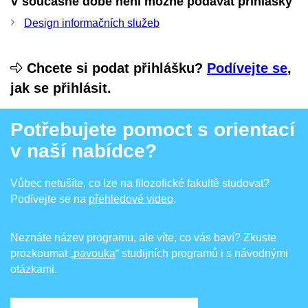
V současné době není možné podávat přihlášky
Design informačních služeb
Chcete si podat přihlášku?
Podívejte se
,
jak se přihlásit.
Potřebujete pomoct s orientací
v naší nabídce?
Vůbec netušíte, co lze na filozofické fakultě studovat?
Podívejte se na
přehledové video
.
Neznáte název programu, ale víte, co vás baví? Zkuste
prozkoumat
„pavouka
“ studijních programů i s návodnými
otázkami.