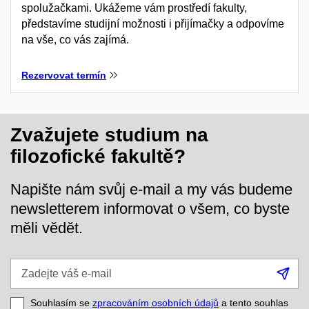
spolužačkami. Ukážeme vám prostředí fakulty,
představíme studijní možnosti i přijímačky a odpovíme
na vše, co vás zajímá.
Rezervovat termín
Zvažujete studium na
filozofické fakultě?
Napište nám svůj e-mail a my vás budeme
newsletterem informovat o všem, co byste
měli vědět.
Zadejte
Při
váš
se
e-
Souhlasím se
zpracováním osobních údajů
a tento souhlas