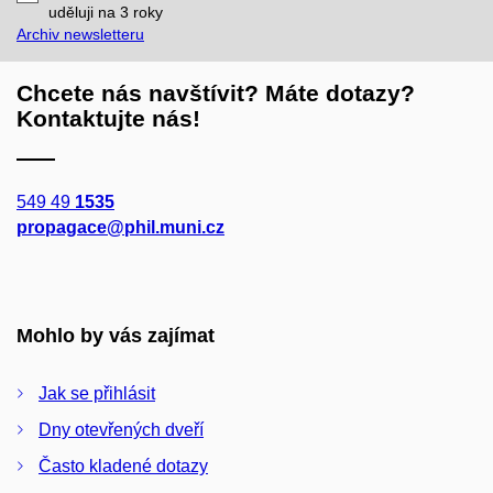
mail
uděluji na 3
roky
Archiv newsletteru
Chcete nás navštívit? Máte dotazy?
Kontaktujte nás!
549 49
1535
propagace@phil.muni.cz
Mohlo by vás zajímat
Jak se přihlásit
Dny otevřených dveří
Často kladené dotazy