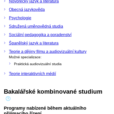
Novořecký jazyk a literatura
Obecná jazykověda
Psychologie
Sdružená uměnovědná studia
Sociální pedagogika a poradenství
Španělský jazyk a literatura
Teorie a dějiny filmu a audiovizuální kultury
Možné specializace:
Praktická audiovizuální studia
Teorie interaktivních médií
Bakalářské kombinované studium
Programy nabízené během aktuálního
přijímacího řízení