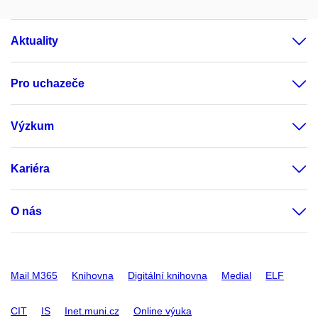
Aktuality
Pro uchazeče
Výzkum
Kariéra
O nás
Mail M365
Knihovna
Digitální knihovna
Medial
ELF
CIT
IS
Inet.muni.cz
Online výuka