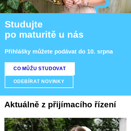
Studujte
po maturitě u nás
Přihlášky můžete podávat do 10. srpna
CO MŮŽU STUDOVAT
ODEBÍRAT NOVINKY
Aktuálně z přijímacího řízení