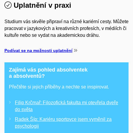
Uplatnění v praxi
Studium vás skvěle připraví na různé kariérní cesty. Můžete
pracovat v jazykových a kreativních profesích, v médiích či
kultuře nebo se vydat na akademickou dráhu.
Podívat se na možnosti uplatnění
Zajímá vás pohled absolventek
a absolventů?
Přečtěte si jejich příběhy a nechte se inspirovat.
Filip Krčmař: Filozofická fakulta mi otevřela dveře
do světa
Radek Šíp: Kariéru sportovce jsem vyměnil za
psychologii