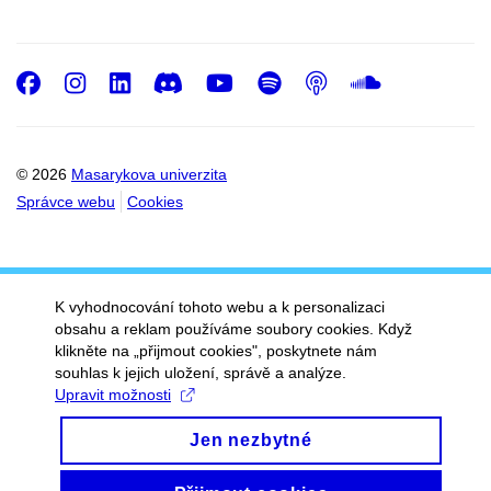
Facebook
Instagram
LinkedIn
Discord
Youtube
Spotify
Podcast
SoundC
© 2026
Masarykova univerzita
Správce webu
Cookies
K vyhodnocování tohoto webu a k personalizaci
obsahu a reklam používáme soubory cookies. Když
klikněte na „přijmout cookies", poskytnete nám
souhlas k jejich uložení, správě a analýze.
Upravit možnosti
Jen nezbytné