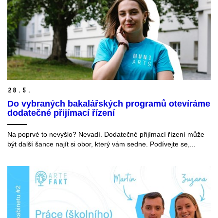
28.
5.
Do vybraných bakalářských programů otevíráme
dodatečné přijímací řízení
Na poprvé to nevyšlo? Nevadí. Dodatečné přijímací řízení může
být další šance najít si obor, který vám sedne. Podívejte se,...