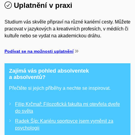
Uplatnění v praxi
Studium vás skvěle připraví na různé kariérní cesty. Můžete
pracovat v jazykových a kreativních profesích, v médiích či
kultuře nebo se vydat na akademickou dráhu.
Podívat se na možnosti uplatnění
Zajímá vás pohled absolventek
a absolventů?
Přečtěte si jejich příběhy a nechte se inspirovat.
Filip Krčmař: Filozofická fakulta mi otevřela dveře
do světa
Radek Šíp: Kariéru sportovce jsem vyměnil za
psychologii