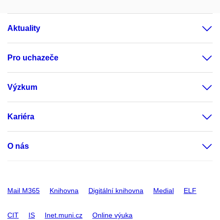
Aktuality
Pro uchazeče
Výzkum
Kariéra
O nás
Mail M365
Knihovna
Digitální knihovna
Medial
ELF
CIT
IS
Inet.muni.cz
Online výuka