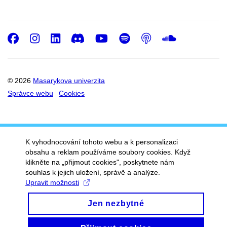
Facebook
Instagram
LinkedIn
Discord
Youtube
Spotify
Podcast
SoundC
© 2026
Masarykova univerzita
Správce webu
Cookies
K vyhodnocování tohoto webu a k personalizaci
obsahu a reklam používáme soubory cookies. Když
klikněte na „přijmout cookies", poskytnete nám
souhlas k jejich uložení, správě a analýze.
Upravit možnosti
Jen nezbytné