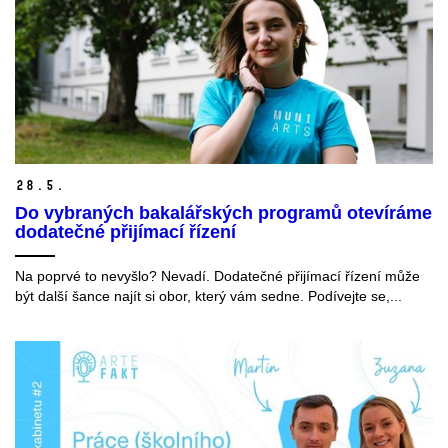
28.
5.
Do vybraných bakalářských programů otevíráme
dodatečné přijímací řízení
Na poprvé to nevyšlo? Nevadí. Dodatečné přijímací řízení může
být další šance najít si obor, který vám sedne. Podívejte se,...