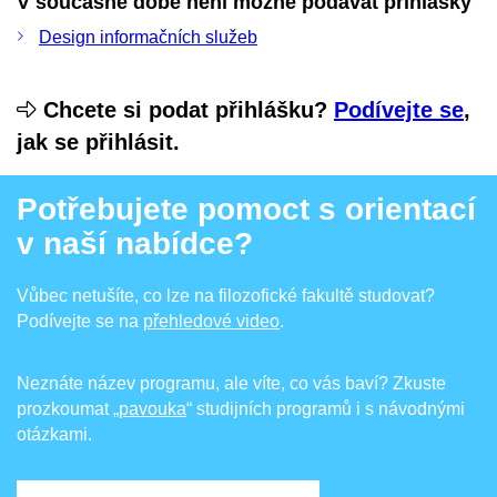
V současné době není možné podávat přihlášky
Design informačních služeb
Chcete si podat přihlášku?
Podívejte se
,
jak se přihlásit.
Potřebujete pomoct s orientací
v naší nabídce?
Vůbec netušíte, co lze na filozofické fakultě studovat?
Podívejte se na
přehledové video
.
Neznáte název programu, ale víte, co vás baví? Zkuste
prozkoumat
„pavouka
“ studijních programů i s návodnými
otázkami.