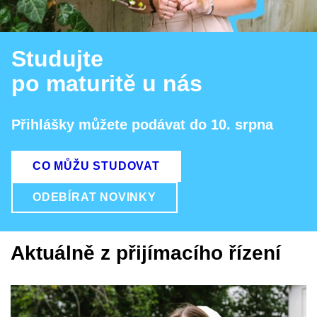
Studujte
po maturitě u nás
Přihlášky můžete podávat do 10. srpna
CO MŮŽU STUDOVAT
ODEBÍRAT NOVINKY
Aktuálně z přijímacího řízení