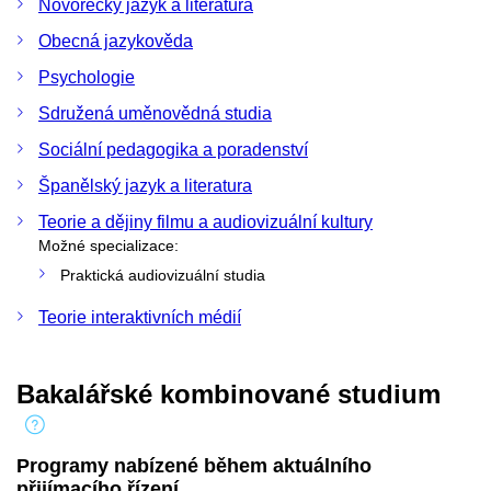
Novořecký jazyk a literatura
Obecná jazykověda
Psychologie
Sdružená uměnovědná studia
Sociální pedagogika a poradenství
Španělský jazyk a literatura
Teorie a dějiny filmu a audiovizuální kultury
Možné specializace:
Praktická audiovizuální studia
Teorie interaktivních médií
Bakalářské kombinované studium
Programy nabízené během aktuálního
přijímacího řízení