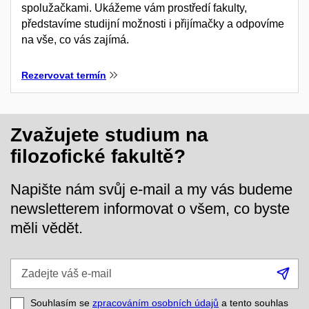
spolužačkami. Ukážeme vám prostředí fakulty,
představíme studijní možnosti i přijímačky a odpovíme
na vše, co vás zajímá.
Rezervovat termín
Zvažujete studium na
filozofické fakultě?
Napište nám svůj e-mail a my vás budeme
newsletterem informovat o všem, co byste
měli vědět.
Zadejte
Při
váš
se
e-
Souhlasím se
zpracováním osobních údajů
a tento souhlas