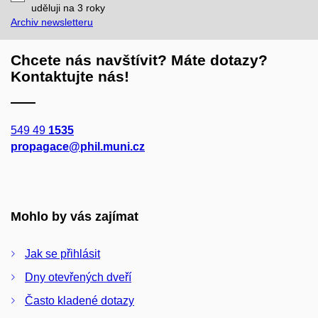
mail
uděluji na 3
roky
Archiv newsletteru
Chcete nás navštívit? Máte dotazy?
Kontaktujte nás!
549 49
1535
propagace@phil.muni.cz
Mohlo by vás zajímat
Jak se přihlásit
Dny otevřených dveří
Často kladené dotazy