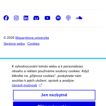
Facebook
Instagram
LinkedIn
Discord
Youtube
Spotify
Podcast
SoundC
© 2026
Masarykova univerzita
Správce webu
Cookies
K vyhodnocování tohoto webu a k personalizaci
obsahu a reklam používáme soubory cookies. Když
klikněte na „přijmout cookies", poskytnete nám
souhlas k jejich uložení, správě a analýze.
Upravit možnosti
Jen nezbytné