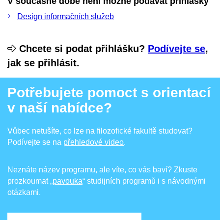
V současné době není možné podávat přihlášky
Design informačních služeb
Chcete si podat přihlášku?
Podívejte se
,
jak se přihlásit.
Potřebujete pomoct s orientací
v naší nabídce?
Vůbec netušíte, co lze na filozofické fakultě studovat?
Podívejte se na
přehledové video
.
Neznáte název programu, ale víte, co vás baví? Zkuste
prozkoumat
„pavouka
“ studijních programů i s návodnými
otázkami.