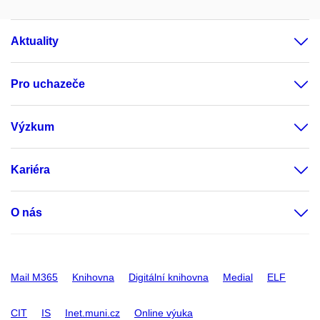
Aktuality
Pro uchazeče
Výzkum
Kariéra
O nás
Mail M365
Knihovna
Digitální knihovna
Medial
ELF
CIT
IS
Inet.muni.cz
Online výuka