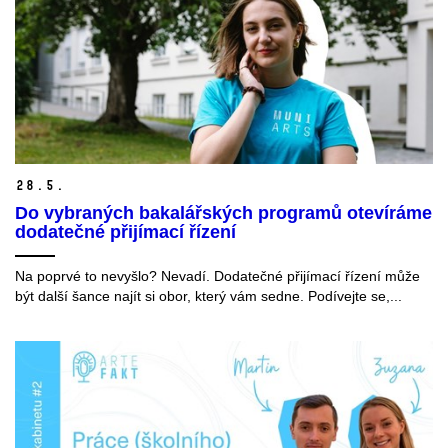
28.
5.
Do vybraných bakalářských programů otevíráme
dodatečné přijímací řízení
Na poprvé to nevyšlo? Nevadí. Dodatečné přijímací řízení může
být další šance najít si obor, který vám sedne. Podívejte se,...