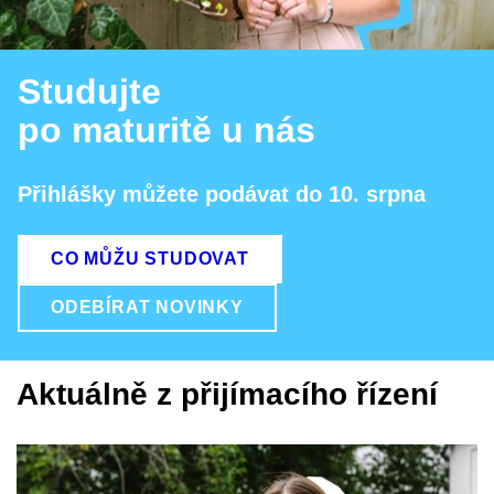
Studujte
po maturitě u nás
Přihlášky můžete podávat do 10. srpna
CO MŮŽU STUDOVAT
ODEBÍRAT NOVINKY
Aktuálně z přijímacího řízení