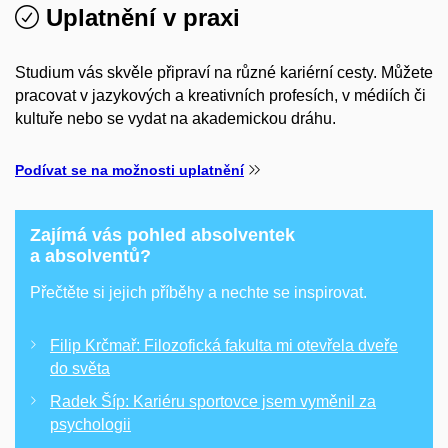
Uplatnění v praxi
Studium vás skvěle připraví na různé kariérní cesty. Můžete
pracovat v jazykových a kreativních profesích, v médiích či
kultuře nebo se vydat na akademickou dráhu.
Podívat se na možnosti uplatnění
Zajímá vás pohled absolventek
a absolventů?
Přečtěte si jejich příběhy a nechte se inspirovat.
Filip Krčmař: Filozofická fakulta mi otevřela dveře
do světa
Radek Šíp: Kariéru sportovce jsem vyměnil za
psychologii