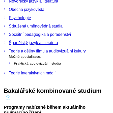
Novořecký jazyk a literatura
Obecná jazykověda
Psychologie
Sdružená uměnovědná studia
Sociální pedagogika a poradenství
Španělský jazyk a literatura
Teorie a dějiny filmu a audiovizuální kultury
Možné specializace:
Praktická audiovizuální studia
Teorie interaktivních médií
Bakalářské kombinované studium
Programy nabízené během aktuálního
přijímacího řízení