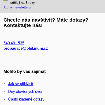
mail
uděluji na 3
roky
Archiv newsletteru
Chcete nás navštívit? Máte dotazy?
Kontaktujte nás!
549 49
1535
propagace@phil.muni.cz
Mohlo by vás zajímat
Jak se přihlásit
Dny otevřených dveří
Často kladené dotazy