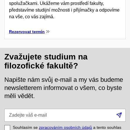
spolužačkami. Ukážeme vám prostředí fakulty,
představíme studijní možnosti i přijímačky a odpovíme
na vše, co vás zajímá.
Rezervovat termín
Zvažujete studium na
filozofické fakultě?
Napište nám svůj e-mail a my vás budeme
newsletterem informovat o všem, co byste
měli vědět.
Zadejte
Při
váš
se
e-
Souhlasím se
zpracováním osobních údajů
a tento souhlas