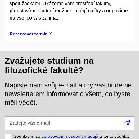
spolužačkami. Ukážeme vám prostředí fakulty,
představíme studijní možnosti i přijímačky a odpovíme
na vše, co vás zajímá.
Rezervovat termín
Zvažujete studium na
filozofické fakultě?
Napište nám svůj e-mail a my vás budeme
newsletterem informovat o všem, co byste
měli vědět.
Zadejte
Při
váš
se
e-
Souhlasím se
zpracováním osobních údajů
a tento souhlas