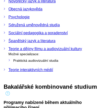
Novořecký jazyk a literatura
Obecná jazykověda
Psychologie
Sdružená uměnovědná studia
Sociální pedagogika a poradenství
Španělský jazyk a literatura
Teorie a dějiny filmu a audiovizuální kultury
Možné specializace:
Praktická audiovizuální studia
Teorie interaktivních médií
Bakalářské kombinované studium
Programy nabízené během aktuálního
přijímacího řízení