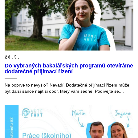
28.
5.
Do vybraných bakalářských programů otevíráme
dodatečné přijímací řízení
Na poprvé to nevyšlo? Nevadí. Dodatečné přijímací řízení může
být další šance najít si obor, který vám sedne. Podívejte se,...