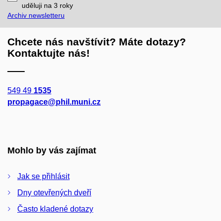
mail
uděluji na 3
roky
Archiv newsletteru
Chcete nás navštívit? Máte dotazy?
Kontaktujte nás!
549 49
1535
propagace@phil.muni.cz
Mohlo by vás zajímat
Jak se přihlásit
Dny otevřených dveří
Často kladené dotazy