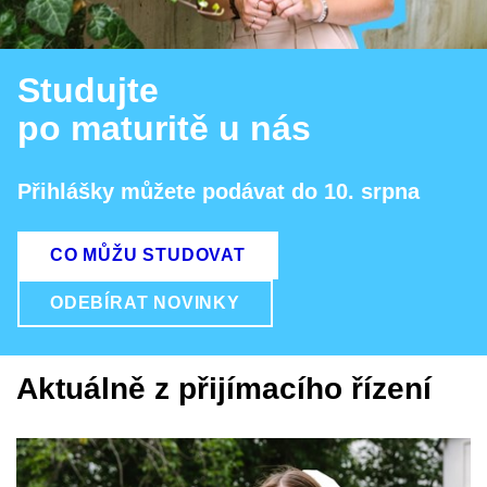
Studujte
po maturitě u nás
Přihlášky můžete podávat do 10. srpna
CO MŮŽU STUDOVAT
ODEBÍRAT NOVINKY
Aktuálně z přijímacího řízení