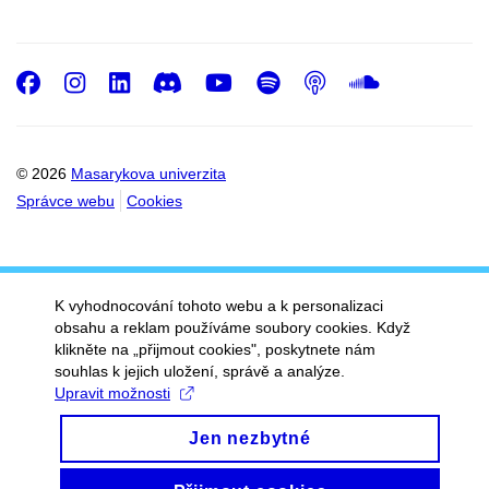
Facebook
Instagram
LinkedIn
Discord
Youtube
Spotify
Podcast
SoundC
© 2026
Masarykova univerzita
Správce webu
Cookies
K vyhodnocování tohoto webu a k personalizaci
obsahu a reklam používáme soubory cookies. Když
klikněte na „přijmout cookies", poskytnete nám
souhlas k jejich uložení, správě a analýze.
Upravit možnosti
Jen nezbytné