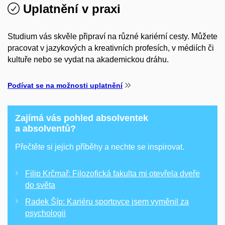
Uplatnění v praxi
Studium vás skvěle připraví na různé kariérní cesty. Můžete
pracovat v jazykových a kreativních profesích, v médiích či
kultuře nebo se vydat na akademickou dráhu.
Podívat se na možnosti uplatnění
Zajímá vás pohled absolventek
a absolventů?
Přečtěte si jejich příběhy a nechte se inspirovat.
Filip Krčmař: Filozofická fakulta mi otevřela dveře
do světa
Radek Šíp: Kariéru sportovce jsem vyměnil za
psychologii