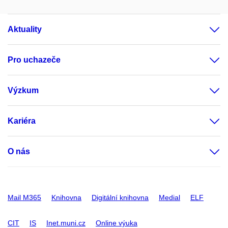
Aktuality
Pro uchazeče
Výzkum
Kariéra
O nás
Mail M365
Knihovna
Digitální knihovna
Medial
ELF
CIT
IS
Inet.muni.cz
Online výuka