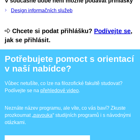
V současné době není možné podávat přihlášky
Design informačních služeb
Chcete si podat přihlášku?
Podívejte se
,
jak se přihlásit.
Potřebujete pomoct s orientací
v naší nabídce?
Vůbec netušíte, co lze na filozofické fakultě studovat?
Podívejte se na
přehledové video
.
Neznáte název programu, ale víte, co vás baví? Zkuste
prozkoumat
„pavouka
“ studijních programů i s návodnými
otázkami.