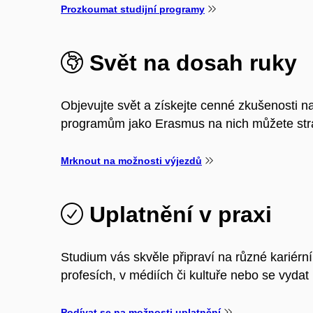
Prozkoumat studijní programy
Svět na dosah ruky
Objevujte svět a získejte cenné zkušenosti na
programům jako Erasmus na nich můžete stráv
Mrknout na možnosti výjezdů
Uplatnění v praxi
Studium vás skvěle připraví na různé kariérn
profesích, v médiích či kultuře nebo se vyda
Podívat se na možnosti uplatnění