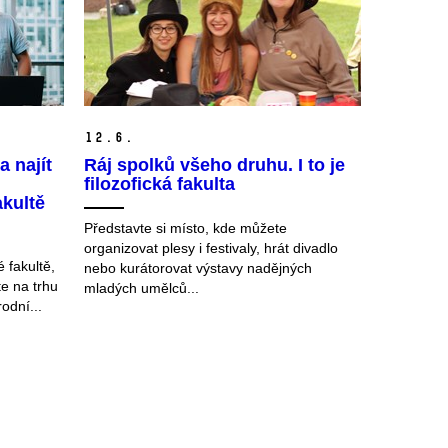
12.
6.
 najít
Ráj spolků všeho druhu. I to je
filozofická fakulta
akultě
Představte si místo, kde můžete
organizovat plesy i festivaly, hrát divadlo
é fakultě,
nebo kurátorovat výstavy nadějných
te na trhu
mladých umělců...
odní...