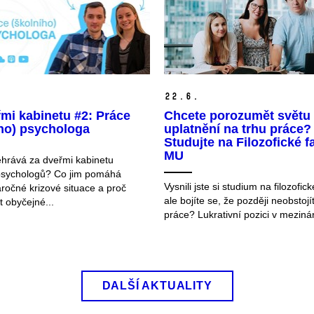
22.
6.
mi kabinetu #2: Práce
Chcete porozumět světu a
ího) psychologa
uplatnění na trhu práce?
Studujte na Filozofické f
MU
hrává za dveřmi kabinetu
psychologů? Co jim pomáhá
Vysnili jste si studium na filozofick
áročné krizové situace a proč
ale bojíte se, že později neobstojí
 obyčejné...
práce? Lukrativní pozici v mezinár
DALŠÍ AKTUALITY