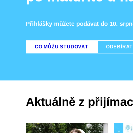
Přihlášky můžete podávat do 10. srpn
CO MŮŽU STUDOVAT
ODEBÍRAT
Aktuálně z přijímac