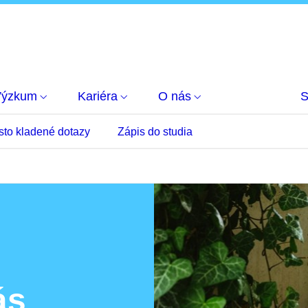
Výzkum
Kariéra
O nás
S
sto kladené dotazy
Zápis do studia
ás