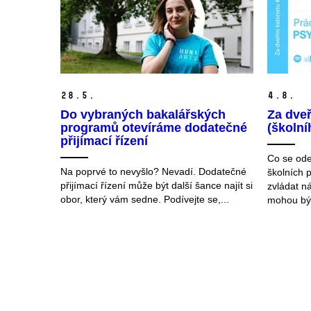
28.
5.
4.
8.
Do vybraných bakalářských
Za dveř
programů otevíráme dodatečné
(školn
přijímací řízení
Co se ode
Na poprvé to nevyšlo? Nevadí. Dodatečné
školních 
přijímací řízení může být další šance najít si
zvládat n
obor, který vám sedne. Podívejte se,...
mohou být