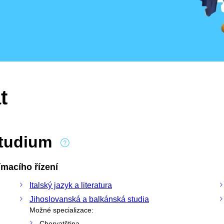
t
studium
macího řízení
Italský jazyk a literatura
Jihoslovanská a balkánská studia
Možné specializace:
Chorvatština