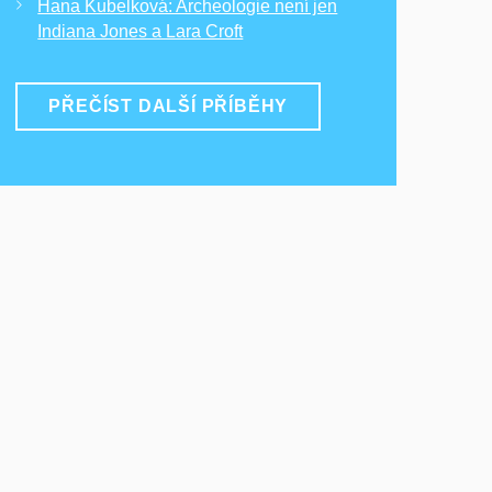
Hana Kubelková: Archeologie není jen
Indiana Jones a Lara Croft
PŘEČÍST DALŠÍ PŘÍBĚHY