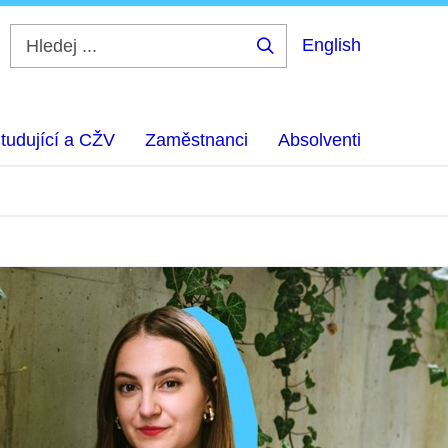
English
Hledej
...
tudující a CŽV
Zaměstnanci
Absolventi