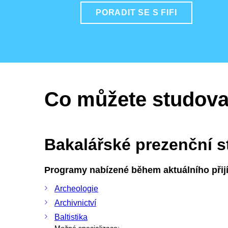
PORADIT SE S FIFI
Co můžete studova
Bakalářské prezenční 
Programy nabízené během aktuálního přijí
Archeologie
Archivnictví
Baltistika
Možné specializace: