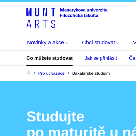
Novinky a akce
Chci studovat
Co můžete studovat
Jak se přihlásit
Ča
Pro uchazeče
Bakalářské studium
Studujte
po maturitě u n