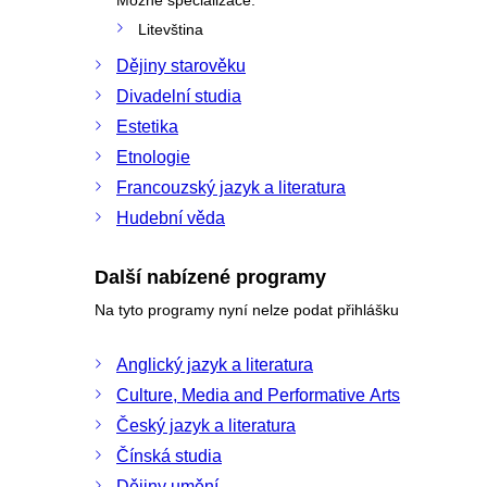
Litevština
Dějiny starověku
Divadelní studia
Estetika
Etnologie
Francouzský jazyk a literatura
Hudební věda
Další nabízené programy
Na tyto programy nyní nelze podat přihlášku
Anglický jazyk a literatura
Culture, Media and Performative Arts
Český jazyk a literatura
Čínská studia
Dějiny umění