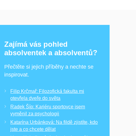
Zajímá vás pohled
absolventek a absolventů?
Přečtěte si jejich příběhy a nechte se
inspirovat.
Filip Krčmař: Filozofická fakulta mi
otevřela dveře do světa
Radek Šíp: Kariéru sportovce jsem
vyměnil za psychologii
Katarína Urbánková: Na fildě zjistíte, kdo
jste a co chcete dělat