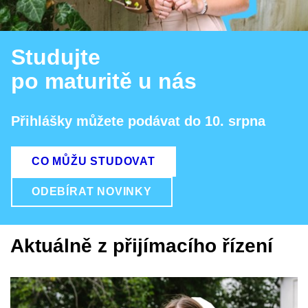
Studujte
po maturitě u nás
Přihlášky můžete podávat do 10. srpna
CO MŮŽU STUDOVAT
ODEBÍRAT NOVINKY
Aktuálně z přijímacího řízení