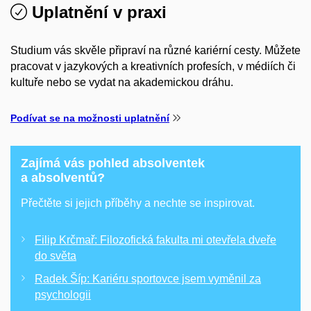
Uplatnění v praxi
Studium vás skvěle připraví na různé kariérní cesty. Můžete
pracovat v jazykových a kreativních profesích, v médiích či
kultuře nebo se vydat na akademickou dráhu.
Podívat se na možnosti uplatnění
Zajímá vás pohled absolventek
a absolventů?
Přečtěte si jejich příběhy a nechte se inspirovat.
Filip Krčmař: Filozofická fakulta mi otevřela dveře
do světa
Radek Šíp: Kariéru sportovce jsem vyměnil za
psychologii