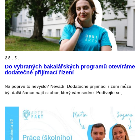
28.
5.
Do vybraných bakalářských programů otevíráme
dodatečné přijímací řízení
Na poprvé to nevyšlo? Nevadí. Dodatečné přijímací řízení může
být další šance najít si obor, který vám sedne. Podívejte se,...