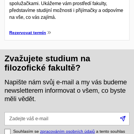
spolužačkami. Ukážeme vám prostředí fakulty,
představíme studijní možnosti i přijímačky a odpovíme
na vše, co vás zajímá.
Rezervovat termín
Zvažujete studium na
filozofické fakultě?
Napište nám svůj e-mail a my vás budeme
newsletterem informovat o všem, co byste
měli vědět.
Zadejte
Při
váš
se
e-
Souhlasím se
zpracováním osobních údajů
a tento souhlas