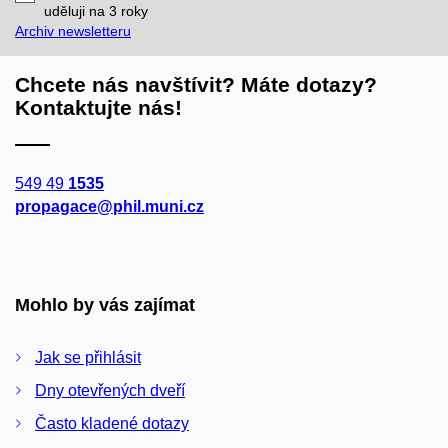
mail
uděluji na 3
roky
Archiv newsletteru
Chcete nás navštívit? Máte dotazy?
Kontaktujte nás!
549 49
1535
propagace@phil.muni.cz
Mohlo by vás zajímat
Jak se přihlásit
Dny otevřených dveří
Často kladené dotazy