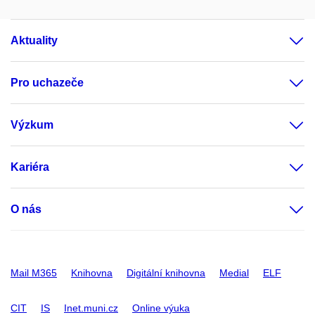
Aktuality
Pro uchazeče
Výzkum
Kariéra
O nás
Mail M365
Knihovna
Digitální knihovna
Medial
ELF
CIT
IS
Inet.muni.cz
Online výuka