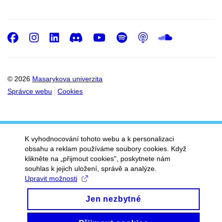
Facebook
Instagram
LinkedIn
Discord
Youtube
Spotify
Podcast
SoundC
© 2026
Masarykova univerzita
Správce webu
Cookies
K vyhodnocování tohoto webu a k personalizaci
obsahu a reklam používáme soubory cookies. Když
klikněte na „přijmout cookies", poskytnete nám
souhlas k jejich uložení, správě a analýze.
Upravit možnosti
Jen nezbytné