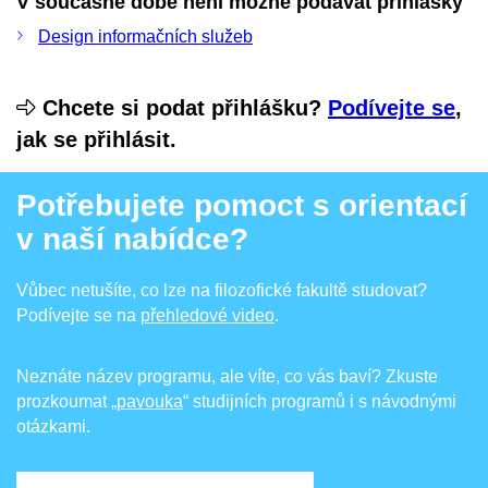
V současné době není možné podávat přihlášky
Design informačních služeb
Chcete si podat přihlášku?
Podívejte se
,
jak se přihlásit.
Potřebujete pomoct s orientací
v naší nabídce?
Vůbec netušíte, co lze na filozofické fakultě studovat?
Podívejte se na
přehledové video
.
Neznáte název programu, ale víte, co vás baví? Zkuste
prozkoumat
„pavouka
“ studijních programů i s návodnými
otázkami.