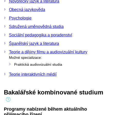
Novořecký jazyk a literatura
Obecná jazykověda
Psychologie
Sdružená uměnovědná studia
Sociální pedagogika a poradenství
Španělský jazyk a literatura
Teorie a dějiny filmu a audiovizuální kultury
Možné specializace:
Praktická audiovizuální studia
Teorie interaktivních médií
Bakalářské kombinované studium
Programy nabízené během aktuálního
přijímacího řízení