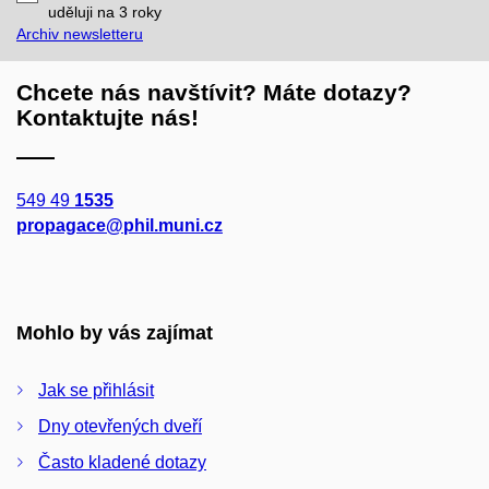
mail
uděluji na 3
roky
Archiv newsletteru
Chcete nás navštívit? Máte dotazy?
Kontaktujte nás!
549 49
1535
propagace@phil.muni.cz
Mohlo by vás zajímat
Jak se přihlásit
Dny otevřených dveří
Často kladené dotazy