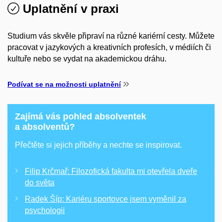
Uplatnění v praxi
Studium vás skvěle připraví na různé kariérní cesty. Můžete
pracovat v jazykových a kreativních profesích, v médiích či
kultuře nebo se vydat na akademickou dráhu.
Podívat se na možnosti uplatnění
Zajímá vás pohled absolventek
a absolventů?
Přečtěte si jejich příběhy a nechte se inspirovat.
Filip Krčmař: Filozofická fakulta mi otevřela dveře
do světa
Radek Šíp: Kariéru sportovce jsem vyměnil za
psychologii