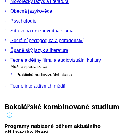
Novořecký jazyk a literatura
Obecná jazykověda
Psychologie
Sdružená uměnovědná studia
Sociální pedagogika a poradenství
Španělský jazyk a literatura
Teorie a dějiny filmu a audiovizuální kultury
Možné specializace:
Praktická audiovizuální studia
Teorie interaktivních médií
Bakalářské kombinované studium
Programy nabízené během aktuálního
přijímacího řízení