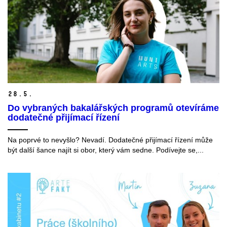
28.
5.
Do vybraných bakalářských programů otevíráme
dodatečné přijímací řízení
Na poprvé to nevyšlo? Nevadí. Dodatečné přijímací řízení může
být další šance najít si obor, který vám sedne. Podívejte se,...