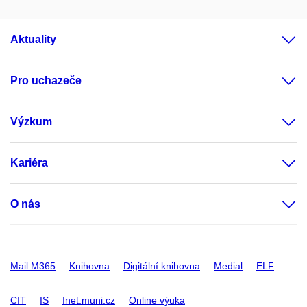
Aktuality
Pro uchazeče
Výzkum
Kariéra
O nás
Mail M365
Knihovna
Digitální knihovna
Medial
ELF
CIT
IS
Inet.muni.cz
Online výuka