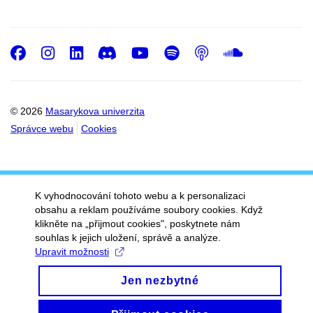
Facebook
Instagram
LinkedIn
Discord
Youtube
Spotify
Podcast
SoundC
© 2026
Masarykova univerzita
Správce webu
Cookies
K vyhodnocování tohoto webu a k personalizaci
obsahu a reklam používáme soubory cookies. Když
klikněte na „přijmout cookies", poskytnete nám
souhlas k jejich uložení, správě a analýze.
Upravit možnosti
Jen nezbytné