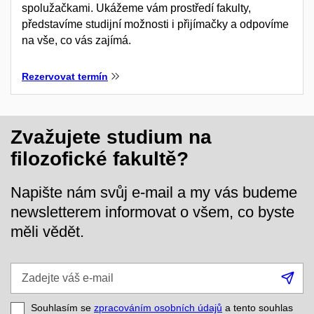
spolužačkami. Ukážeme vám prostředí fakulty,
představíme studijní možnosti i přijímačky a odpovíme
na vše, co vás zajímá.
Rezervovat termín
Zvažujete studium na
filozofické fakultě?
Napište nám svůj e-mail a my vás budeme
newsletterem informovat o všem, co byste
měli vědět.
Zadejte
Při
váš
se
e-
Souhlasím se
zpracováním osobních údajů
a tento souhlas