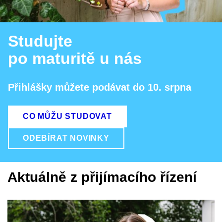
Studujte
po maturitě u nás
Přihlášky můžete podávat do 10. srpna
CO MŮŽU STUDOVAT
ODEBÍRAT NOVINKY
Aktuálně z přijímacího řízení