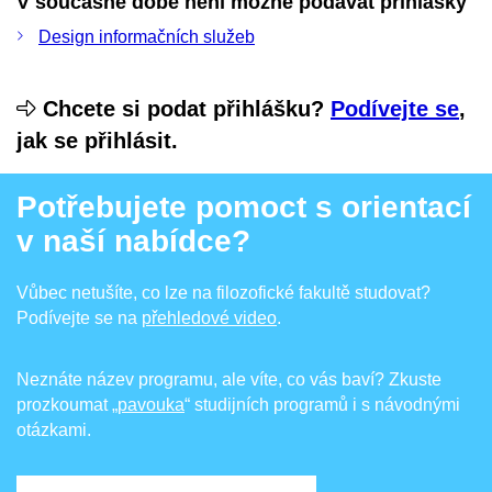
V současné době není možné podávat přihlášky
Design informačních služeb
Chcete si podat přihlášku?
Podívejte se
,
jak se přihlásit.
Potřebujete pomoct s orientací
v naší nabídce?
Vůbec netušíte, co lze na filozofické fakultě studovat?
Podívejte se na
přehledové video
.
Neznáte název programu, ale víte, co vás baví? Zkuste
prozkoumat
„pavouka
“ studijních programů i s návodnými
otázkami.