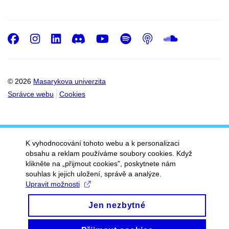
Facebook
Instagram
LinkedIn
Discord
Youtube
Spotify
Podcast
SoundC
© 2026
Masarykova univerzita
Správce webu
Cookies
K vyhodnocování tohoto webu a k personalizaci
obsahu a reklam používáme soubory cookies. Když
klikněte na „přijmout cookies", poskytnete nám
souhlas k jejich uložení, správě a analýze.
Upravit možnosti
Jen nezbytné