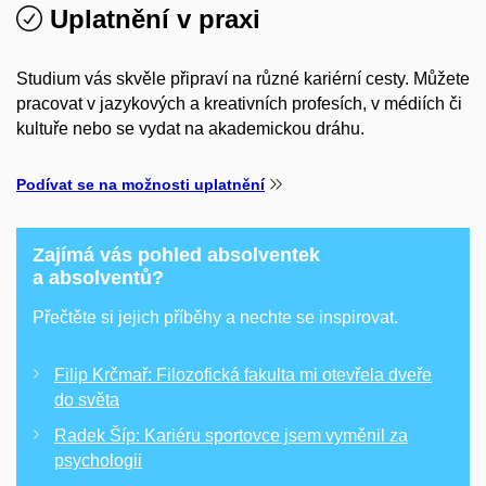
Uplatnění v praxi
Studium vás skvěle připraví na různé kariérní cesty. Můžete
pracovat v jazykových a kreativních profesích, v médiích či
kultuře nebo se vydat na akademickou dráhu.
Podívat se na možnosti uplatnění
Zajímá vás pohled absolventek
a absolventů?
Přečtěte si jejich příběhy a nechte se inspirovat.
Filip Krčmař: Filozofická fakulta mi otevřela dveře
do světa
Radek Šíp: Kariéru sportovce jsem vyměnil za
psychologii