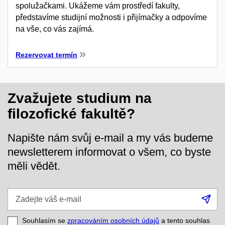
spolužačkami. Ukážeme vám prostředí fakulty,
představíme studijní možnosti i přijímačky a odpovíme
na vše, co vás zajímá.
Rezervovat termín
Zvažujete studium na
filozofické fakultě?
Napište nám svůj e-mail a my vás budeme
newsletterem informovat o všem, co byste
měli vědět.
Zadejte
Při
váš
se
e-
Souhlasím se
zpracováním osobních údajů
a tento souhlas