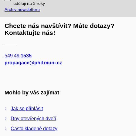
mail
uděluji na 3
roky
Archiv newsletteru
Chcete nás navštívit? Máte dotazy?
Kontaktujte nás!
549 49
1535
propagace@phil.muni.cz
Mohlo by vás zajímat
Jak se přihlásit
Dny otevřených dveří
Často kladené dotazy