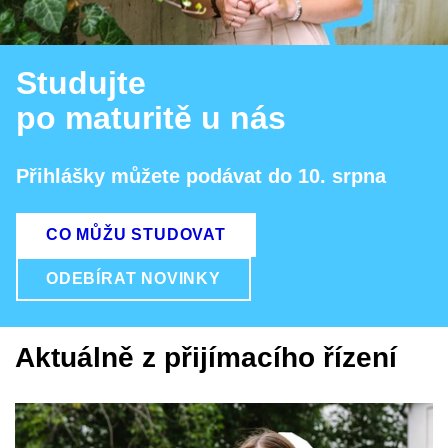
Studujte
po maturitě u nás
Přihlášky můžete podávat do 10. srpna
CO MŮŽU STUDOVAT
ODEBÍRAT NOVINKY
Aktuálně z přijímacího řízení