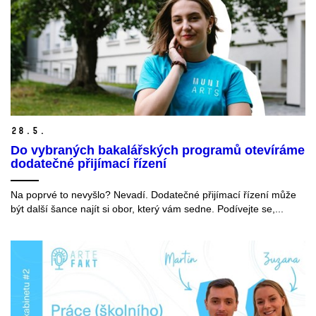
28.
5.
Do vybraných bakalářských programů otevíráme
dodatečné přijímací řízení
Na poprvé to nevyšlo? Nevadí. Dodatečné přijímací řízení může
být další šance najít si obor, který vám sedne. Podívejte se,...