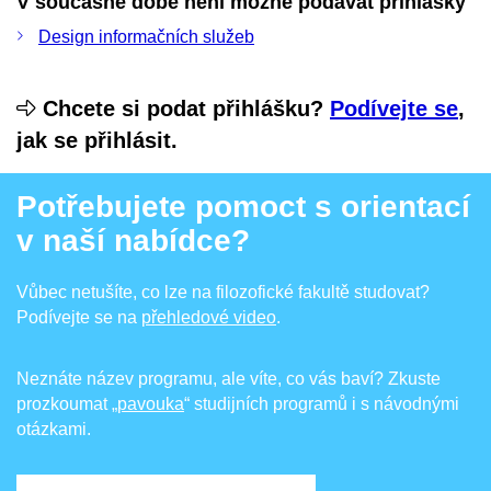
V současné době není možné podávat přihlášky
Design informačních služeb
Chcete si podat přihlášku?
Podívejte se
,
jak se přihlásit.
Potřebujete pomoct s orientací
v naší nabídce?
Vůbec netušíte, co lze na filozofické fakultě studovat?
Podívejte se na
přehledové video
.
Neznáte název programu, ale víte, co vás baví? Zkuste
prozkoumat
„pavouka
“ studijních programů i s návodnými
otázkami.