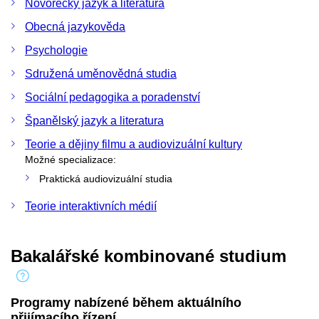
Novořecký jazyk a literatura
Obecná jazykověda
Psychologie
Sdružená uměnovědná studia
Sociální pedagogika a poradenství
Španělský jazyk a literatura
Teorie a dějiny filmu a audiovizuální kultury
Možné specializace:
Praktická audiovizuální studia
Teorie interaktivních médií
Bakalářské kombinované studium
Programy nabízené během aktuálního
přijímacího řízení