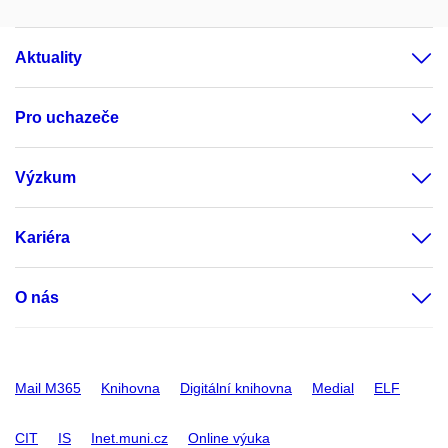
Aktuality
Pro uchazeče
Výzkum
Kariéra
O nás
Mail M365
Knihovna
Digitální knihovna
Medial
ELF
CIT
IS
Inet.muni.cz
Online výuka