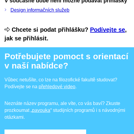
V současné době není možné podávat přihlášky
Design informačních služeb
Chcete si podat přihlášku?
Podívejte se
,
jak se přihlásit.
Potřebujete pomoct s orientací
v naší nabídce?
Vůbec netušíte, co lze na filozofické fakultě studovat?
Podívejte se na
přehledové video
.
Neznáte název programu, ale víte, co vás baví? Zkuste
prozkoumat
„pavouka
“ studijních programů i s návodnými
otázkami.