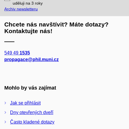
mail
uděluji na 3
roky
Archiv newsletteru
Chcete nás navštívit? Máte dotazy?
Kontaktujte nás!
549 49
1535
propagace@phil.muni.cz
Mohlo by vás zajímat
Jak se přihlásit
Dny otevřených dveří
Často kladené dotazy