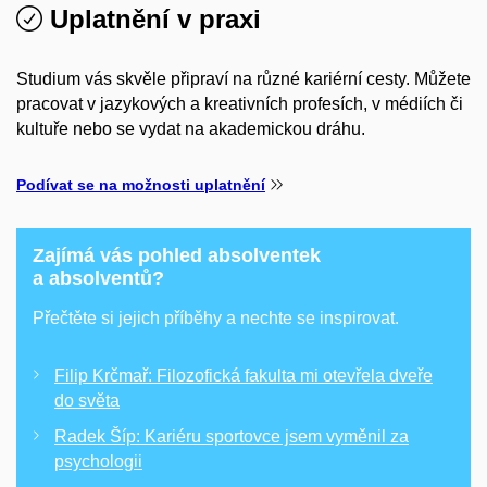
Uplatnění v praxi
Studium vás skvěle připraví na různé kariérní cesty. Můžete
pracovat v jazykových a kreativních profesích, v médiích či
kultuře nebo se vydat na akademickou dráhu.
Podívat se na možnosti uplatnění
Zajímá vás pohled absolventek
a absolventů?
Přečtěte si jejich příběhy a nechte se inspirovat.
Filip Krčmař: Filozofická fakulta mi otevřela dveře
do světa
Radek Šíp: Kariéru sportovce jsem vyměnil za
psychologii