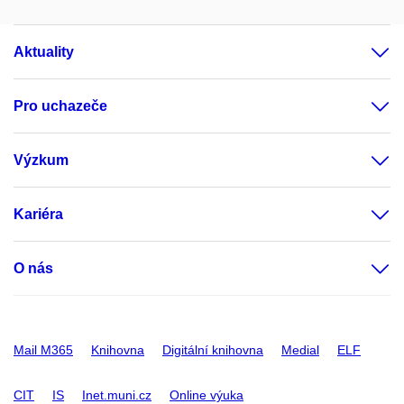
Aktuality
Pro uchazeče
Výzkum
Kariéra
O nás
Mail M365
Knihovna
Digitální knihovna
Medial
ELF
CIT
IS
Inet.muni.cz
Online výuka