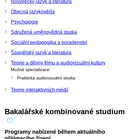
Novořecký jazyk a literatura
Obecná jazykověda
Psychologie
Sdružená uměnovědná studia
Sociální pedagogika a poradenství
Španělský jazyk a literatura
Teorie a dějiny filmu a audiovizuální kultury
Možné specializace:
Praktická audiovizuální studia
Teorie interaktivních médií
Bakalářské kombinované studium
Programy nabízené během aktuálního
přijímacího řízení