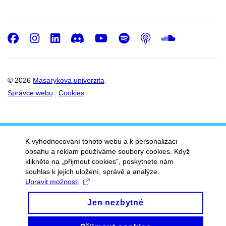
Facebook
Instagram
LinkedIn
Discord
Youtube
Spotify
Podcast
SoundC
© 2026
Masarykova univerzita
Správce webu
Cookies
K vyhodnocování tohoto webu a k personalizaci
obsahu a reklam používáme soubory cookies. Když
klikněte na „přijmout cookies", poskytnete nám
souhlas k jejich uložení, správě a analýze.
Upravit možnosti
Jen nezbytné