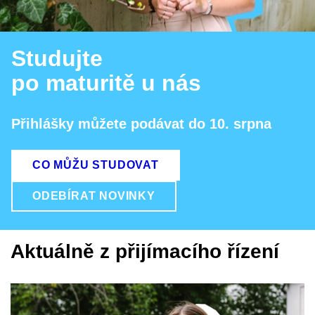
Studujte
po maturitě u nás
Přihlášky můžete podávat do 10. srpna
CO MŮŽU STUDOVAT
ODEBÍRAT NOVINKY
Aktuálně z přijímacího řízení