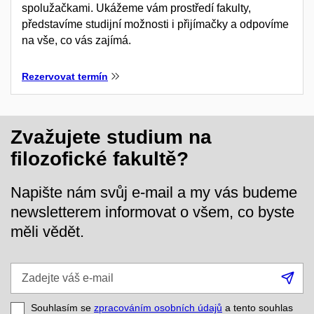
spolužačkami. Ukážeme vám prostředí fakulty,
představíme studijní možnosti i přijímačky a odpovíme
na vše, co vás zajímá.
Rezervovat termín
Zvažujete studium na
filozofické fakultě?
Napište nám svůj e-mail a my vás budeme
newsletterem informovat o všem, co byste
měli vědět.
Zadejte
Při
váš
se
e-
Souhlasím se
zpracováním osobních údajů
a tento souhlas