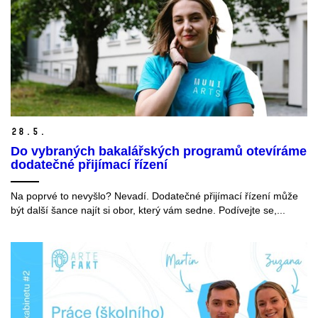
28.
5.
Do vybraných bakalářských programů otevíráme
dodatečné přijímací řízení
Na poprvé to nevyšlo? Nevadí. Dodatečné přijímací řízení může
být další šance najít si obor, který vám sedne. Podívejte se,...