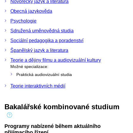
Novořecký jazyk a literatura
Obecná jazykověda
Psychologie
Sdružená uměnovědná studia
Sociální pedagogika a poradenství
Španělský jazyk a literatura
Teorie a dějiny filmu a audiovizuální kultury
Možné specializace:
Praktická audiovizuální studia
Teorie interaktivních médií
Bakalářské kombinované studium
Programy nabízené během aktuálního
přijímacího řízení