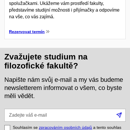
spolužačkami. Ukážeme vám prostředí fakulty,
představíme studijní možnosti i přijímačky a odpovíme
na vše, co vás zajímá.
Rezervovat termín
Zvažujete studium na
filozofické fakultě?
Napište nám svůj e-mail a my vás budeme
newsletterem informovat o všem, co byste
měli vědět.
Zadejte
Při
váš
se
e-
Souhlasím se
zpracováním osobních údajů
a tento souhlas