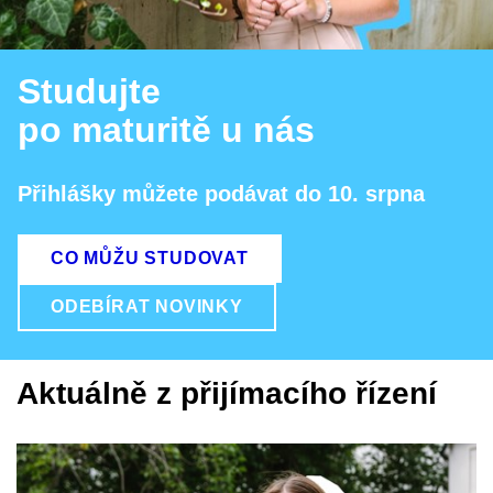
Studujte
po maturitě u nás
Přihlášky můžete podávat do 10. srpna
CO MŮŽU STUDOVAT
ODEBÍRAT NOVINKY
Aktuálně z přijímacího řízení