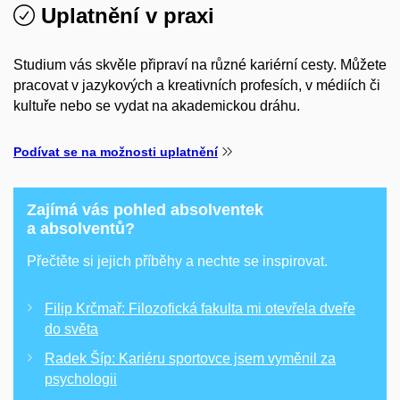
Uplatnění v praxi
Studium vás skvěle připraví na různé kariérní cesty. Můžete
pracovat v jazykových a kreativních profesích, v médiích či
kultuře nebo se vydat na akademickou dráhu.
Podívat se na možnosti uplatnění
Zajímá vás pohled absolventek
a absolventů?
Přečtěte si jejich příběhy a nechte se inspirovat.
Filip Krčmař: Filozofická fakulta mi otevřela dveře
do světa
Radek Šíp: Kariéru sportovce jsem vyměnil za
psychologii