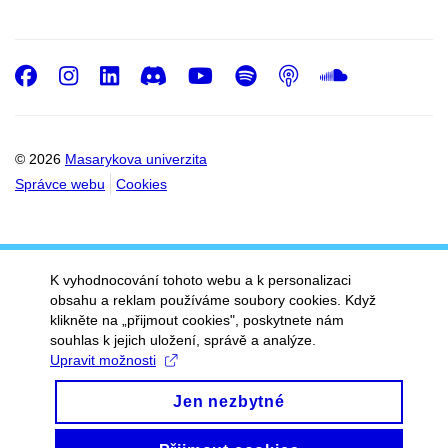
Facebook
Instagram
LinkedIn
Discord
Youtube
Spotify
Podcast
SoundC
© 2026
Masarykova univerzita
Správce webu
Cookies
K vyhodnocování tohoto webu a k personalizaci
obsahu a reklam používáme soubory cookies. Když
klikněte na „přijmout cookies", poskytnete nám
souhlas k jejich uložení, správě a analýze.
Upravit možnosti
Jen nezbytné