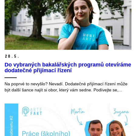
28.
5.
Do vybraných bakalářských programů otevíráme
dodatečné přijímací řízení
Na poprvé to nevyšlo? Nevadí. Dodatečné přijímací řízení může
být další šance najít si obor, který vám sedne. Podívejte se,...