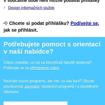
V současné době není možné podávat přihlášky
Design informačních služeb
Chcete si podat přihlášku?
Podívejte se
,
jak se přihlásit.
Potřebujete pomoct s orientací
v naší nabídce?
Vůbec netušíte, co lze na filozofické fakultě studovat?
Podívejte se na
přehledové video
.
Neznáte název programu, ale víte, co vás baví? Zkuste
prozkoumat
„pavouka
“ studijních programů i s návodnými
otázkami.