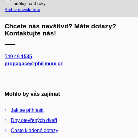
mail
uděluji na 3
roky
Archiv newsletteru
Chcete nás navštívit? Máte dotazy?
Kontaktujte nás!
549 49
1535
propagace@phil.muni.cz
Mohlo by vás zajímat
Jak se přihlásit
Dny otevřených dveří
Často kladené dotazy