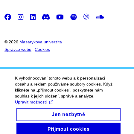
Facebook
Instagram
LinkedIn
Discord
Youtube
Spotify
Podcast
SoundC
© 2026
Masarykova univerzita
Správce webu
Cookies
K vyhodnocování tohoto webu a k personalizaci
obsahu a reklam používáme soubory cookies. Když
klikněte na „přijmout cookies", poskytnete nám
souhlas k jejich uložení, správě a analýze.
Upravit možnosti
Jen nezbytné
Přijmout cookies