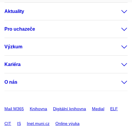
Aktuality
Pro uchazeče
Výzkum
Kariéra
O nás
Mail M365
Knihovna
Digitální knihovna
Medial
ELF
CIT
IS
Inet.muni.cz
Online výuka