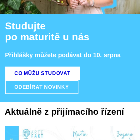
Studujte
po maturitě u nás
Přihlášky můžete podávat do 10. srpna
CO MŮŽU STUDOVAT
ODEBÍRAT NOVINKY
Aktuálně z přijímacího řízení