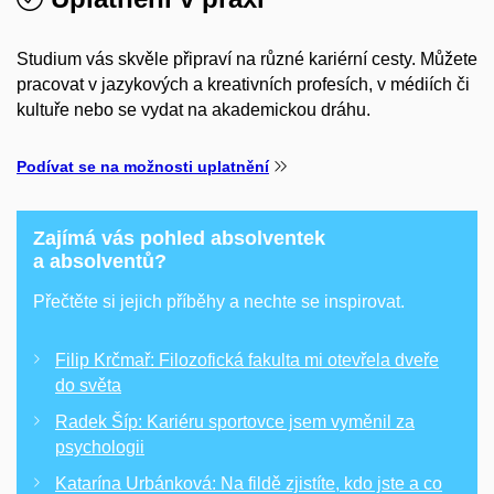
Studium vás skvěle připraví na různé kariérní cesty. Můžete
pracovat v jazykových a kreativních profesích, v médiích či
kultuře nebo se vydat na akademickou dráhu.
Podívat se na možnosti uplatnění
Zajímá vás pohled absolventek
a absolventů?
Přečtěte si jejich příběhy a nechte se inspirovat.
Filip Krčmař: Filozofická fakulta mi otevřela dveře
do světa
Radek Šíp: Kariéru sportovce jsem vyměnil za
psychologii
Katarína Urbánková: Na fildě zjistíte, kdo jste a co