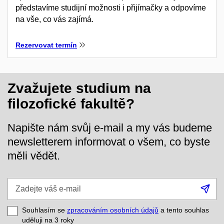
představíme studijní možnosti i přijímačky a odpovíme
na vše, co vás zajímá.
Rezervovat termín
Zvažujete studium na
filozofické fakultě?
Napište nám svůj e-mail a my vás budeme
newsletterem informovat o všem, co byste
měli vědět.
Zadejte
Při
váš
se
e-
Souhlasím se
zpracováním osobních údajů
a tento souhlas
mail
uděluji na 3
roky