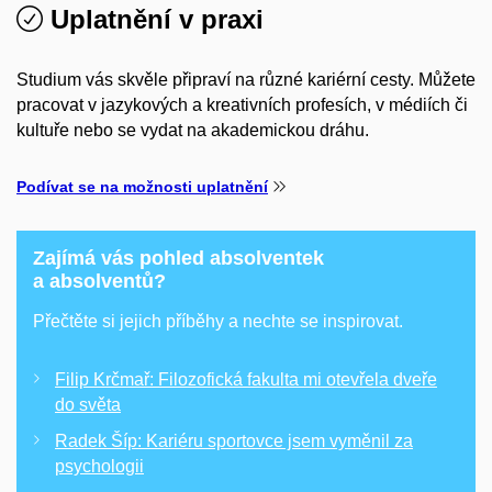
Uplatnění v praxi
Studium vás skvěle připraví na různé kariérní cesty. Můžete
pracovat v jazykových a kreativních profesích, v médiích či
kultuře nebo se vydat na akademickou dráhu.
Podívat se na možnosti uplatnění
Zajímá vás pohled absolventek
a absolventů?
Přečtěte si jejich příběhy a nechte se inspirovat.
Filip Krčmař: Filozofická fakulta mi otevřela dveře
do světa
Radek Šíp: Kariéru sportovce jsem vyměnil za
psychologii