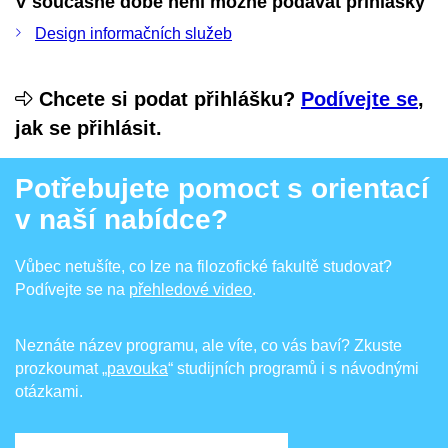
V současné době není možné podávat přihlášky
Design informačních služeb
Chcete si podat přihlášku?
Podívejte se
,
jak se přihlásit.
Potřebujete pomoct s orientací
v naší nabídce?
Vůbec netušíte, co lze na filozofické fakultě studovat?
Podívejte se na
přehledové video
.
Neznáte název programu, ale víte, co vás baví? Zkuste
prozkoumat
„pavouka
“ studijních programů i s návodnými
otázkami.