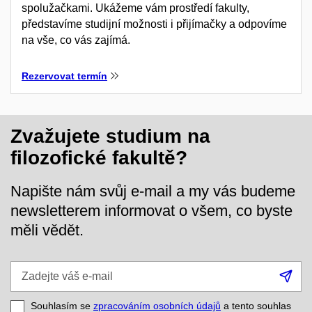
spolužačkami. Ukážeme vám prostředí fakulty,
představíme studijní možnosti i přijímačky a odpovíme
na vše, co vás zajímá.
Rezervovat termín
Zvažujete studium na
filozofické fakultě?
Napište nám svůj e-mail a my vás budeme
newsletterem informovat o všem, co byste
měli vědět.
Zadejte
Při
váš
se
e-
Souhlasím se
zpracováním osobních údajů
a tento souhlas