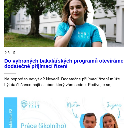
28.
5.
Do vybraných bakalářských programů otevíráme
dodatečné přijímací řízení
Na poprvé to nevyšlo? Nevadí. Dodatečné přijímací řízení může
být další šance najít si obor, který vám sedne. Podívejte se,...