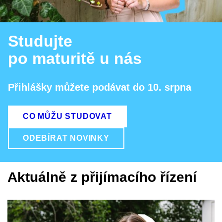
Studujte
po maturitě u nás
Přihlášky můžete podávat do 10. srpna
CO MŮŽU STUDOVAT
ODEBÍRAT NOVINKY
Aktuálně z přijímacího řízení