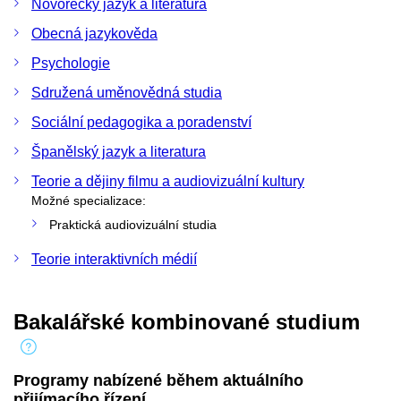
Novořecký jazyk a literatura
Obecná jazykověda
Psychologie
Sdružená uměnovědná studia
Sociální pedagogika a poradenství
Španělský jazyk a literatura
Teorie a dějiny filmu a audiovizuální kultury
Možné specializace:
Praktická audiovizuální studia
Teorie interaktivních médií
Bakalářské kombinované studium
Programy nabízené během aktuálního
přijímacího řízení