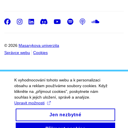
Facebook
Instagram
LinkedIn
Discord
Youtube
Spotify
Podcast
SoundC
© 2026
Masarykova univerzita
Správce webu
Cookies
K vyhodnocování tohoto webu a k personalizaci
obsahu a reklam používáme soubory cookies. Když
klikněte na „přijmout cookies", poskytnete nám
souhlas k jejich uložení, správě a analýze.
Upravit možnosti
Jen nezbytné