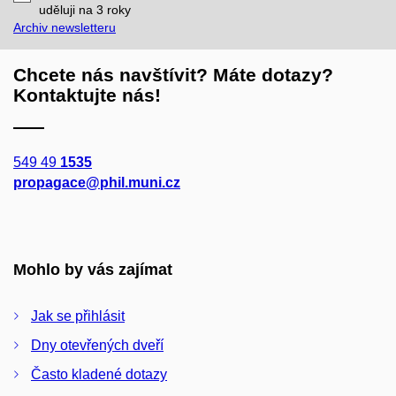
mail
uděluji na 3
roky
Archiv newsletteru
Chcete nás navštívit? Máte dotazy?
Kontaktujte nás!
549 49
1535
propagace@phil.muni.cz
Mohlo by vás zajímat
Jak se přihlásit
Dny otevřených dveří
Často kladené dotazy