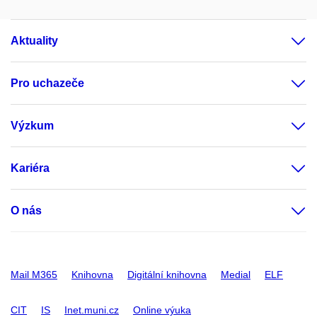
Aktuality
Pro uchazeče
Výzkum
Kariéra
O nás
Mail M365
Knihovna
Digitální knihovna
Medial
ELF
CIT
IS
Inet.muni.cz
Online výuka