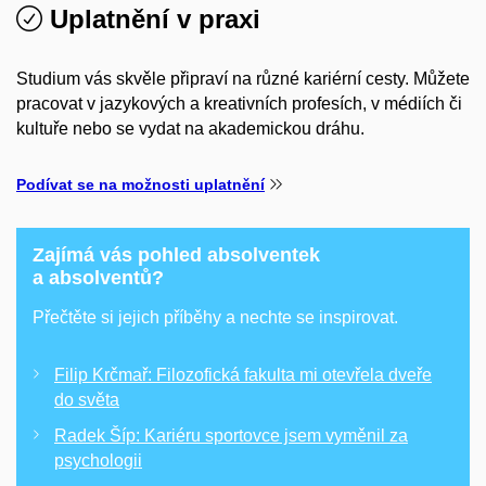
Uplatnění v praxi
Studium vás skvěle připraví na různé kariérní cesty. Můžete
pracovat v jazykových a kreativních profesích, v médiích či
kultuře nebo se vydat na akademickou dráhu.
Podívat se na možnosti uplatnění
Zajímá vás pohled absolventek
a absolventů?
Přečtěte si jejich příběhy a nechte se inspirovat.
Filip Krčmař: Filozofická fakulta mi otevřela dveře
do světa
Radek Šíp: Kariéru sportovce jsem vyměnil za
psychologii