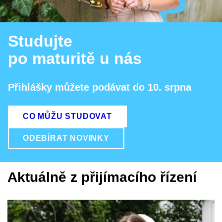
Studujte
po maturitě u nás
Přihlášky můžete podávat do 10. srpna
CO MŮŽU STUDOVAT
ODEBÍRAT NOVINKY
Aktuálně z přijímacího řízení