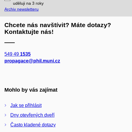
mail
uděluji na 3
roky
Archiv newsletteru
Chcete nás navštívit? Máte dotazy?
Kontaktujte nás!
549 49
1535
propagace@phil.muni.cz
Mohlo by vás zajímat
Jak se přihlásit
Dny otevřených dveří
Často kladené dotazy