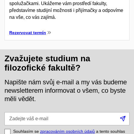
spolužačkami. Ukážeme vám prostředí fakulty,
představíme studijní možnosti i přijímačky a odpovíme
na vše, co vás zajímá.
Rezervovat termín
Zvažujete studium na
filozofické fakultě?
Napište nám svůj e-mail a my vás budeme
newsletterem informovat o všem, co byste
měli vědět.
Zadejte
Při
váš
se
e-
Souhlasím se
zpracováním osobních údajů
a tento souhlas