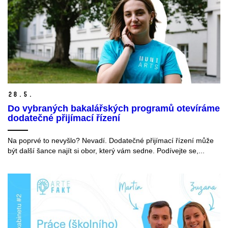
28.
5.
Do vybraných bakalářských programů otevíráme
dodatečné přijímací řízení
Na poprvé to nevyšlo? Nevadí. Dodatečné přijímací řízení může
být další šance najít si obor, který vám sedne. Podívejte se,...