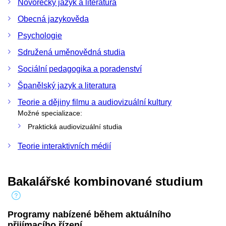
Novořecký jazyk a literatura
Obecná jazykověda
Psychologie
Sdružená uměnovědná studia
Sociální pedagogika a poradenství
Španělský jazyk a literatura
Teorie a dějiny filmu a audiovizuální kultury
Možné specializace:
Praktická audiovizuální studia
Teorie interaktivních médií
Bakalářské kombinované studium
Programy nabízené během aktuálního
přijímacího řízení