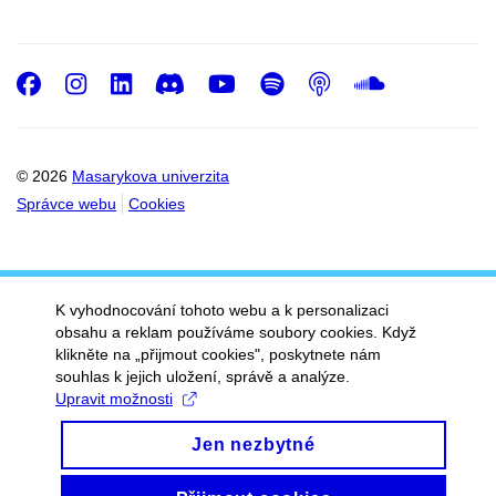
Facebook
Instagram
LinkedIn
Discord
Youtube
Spotify
Podcast
SoundC
© 2026
Masarykova univerzita
Správce webu
Cookies
K vyhodnocování tohoto webu a k personalizaci
obsahu a reklam používáme soubory cookies. Když
klikněte na „přijmout cookies", poskytnete nám
souhlas k jejich uložení, správě a analýze.
Upravit možnosti
Jen nezbytné