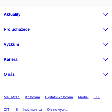
Aktuality
Pro uchazeče
Výzkum
Kariéra
O nás
Mail M365
Knihovna
Digitální knihovna
Medial
ELF
CIT
IS
Inet.muni.cz
Online výuka