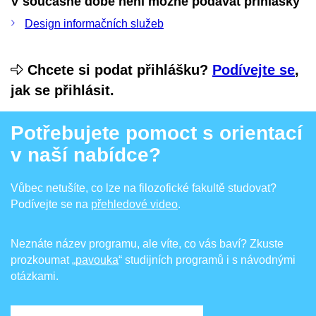
V současné době není možné podávat přihlášky
Design informačních služeb
Chcete si podat přihlášku?
Podívejte se
,
jak se přihlásit.
Potřebujete pomoct s orientací
v naší nabídce?
Vůbec netušíte, co lze na filozofické fakultě studovat?
Podívejte se na
přehledové video
.
Neznáte název programu, ale víte, co vás baví? Zkuste
prozkoumat
„pavouka
“ studijních programů i s návodnými
otázkami.