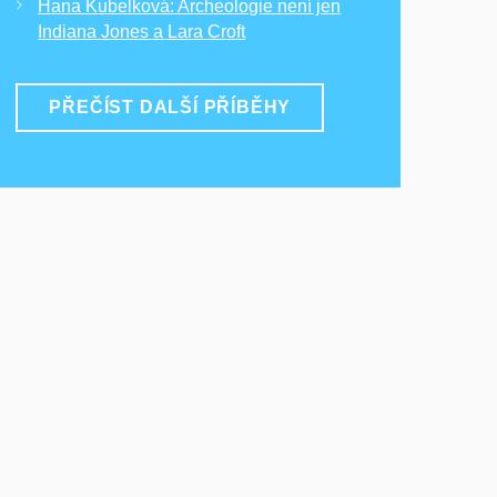
Hana Kubelková: Archeologie není jen
Indiana Jones a Lara Croft
PŘEČÍST DALŠÍ PŘÍBĚHY