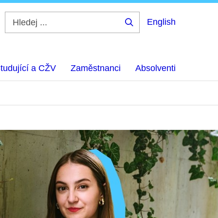
English
Hledej
...
tudující a CŽV
Zaměstnanci
Absolventi