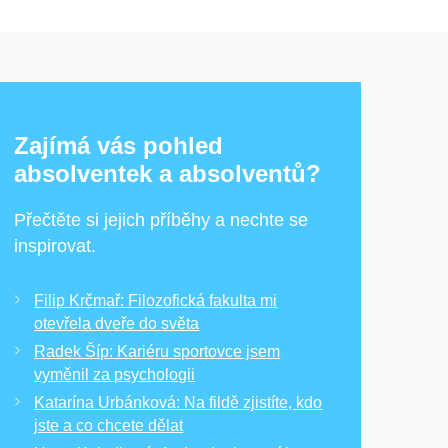
Zajímá vás pohled
absolventek a absolventů?
Přečtěte si jejich příběhy a nechte se
inspirovat.
Filip Krčmař: Filozofická fakulta mi
otevřela dveře do světa
Radek Šíp: Kariéru sportovce jsem
vyměnil za psychologii
Katarína Urbánková: Na fildě zjistíte, kdo
jste a co chcete dělat