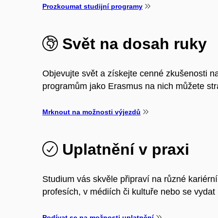
Prozkoumat studijní programy
Svět na dosah ruky
Objevujte svět a získejte cenné zkušenosti na
programům jako Erasmus na nich můžete stráv
Mrknout na možnosti výjezdů
Uplatnění v praxi
Studium vás skvěle připraví na různé kariérn
profesích, v médiích či kultuře nebo se vyda
Podívat se na možnosti uplatnění