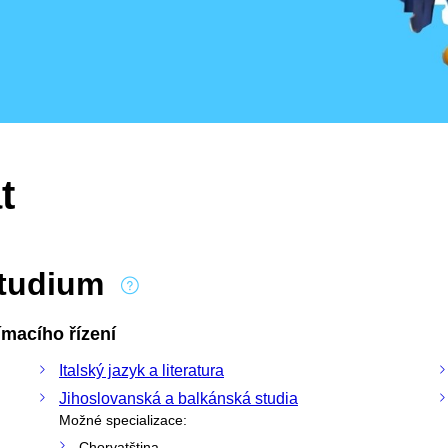
t
studium
macího řízení
Italský jazyk a literatura
Jihoslovanská a balkánská studia
Možné specializace:
Chorvatština