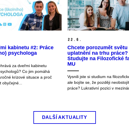
22.
6.
mi kabinetu #2: Práce
Chcete porozumět světu a
ího) psychologa
uplatnění na trhu práce?
Studujte na Filozofické f
MU
hrává za dveřmi kabinetu
psychologů? Co jim pomáhá
Vysnili jste si studium na filozofick
áročné krizové situace a proč
ale bojíte se, že později neobstojí
 obyčejné...
práce? Lukrativní pozici v mezinár
DALŠÍ AKTUALITY