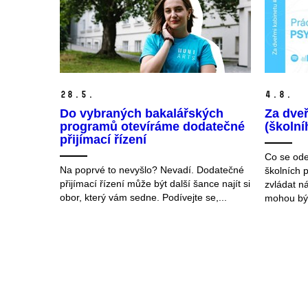
28.
5.
4.
8.
Do vybraných bakalářských
Za dveř
programů otevíráme dodatečné
(školn
přijímací řízení
Co se ode
Na poprvé to nevyšlo? Nevadí. Dodatečné
školních 
přijímací řízení může být další šance najít si
zvládat n
obor, který vám sedne. Podívejte se,...
mohou být