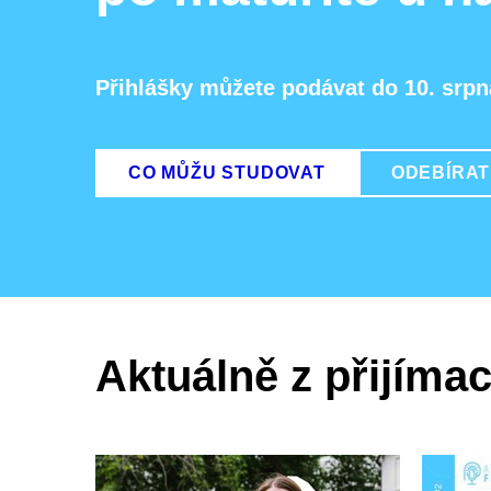
Přihlášky můžete podávat do 10. srpn
CO MŮŽU STUDOVAT
ODEBÍRAT
Aktuálně z přijímac