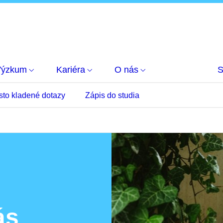
Výzkum
Kariéra
O nás
S
sto kladené dotazy
Zápis do studia
ás