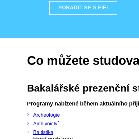
PORADIT SE S FIFI
Co můžete studova
Bakalářské prezenční 
Programy nabízené během aktuálního přijí
Archeologie
Archivnictví
Baltistika
Možné specializace: