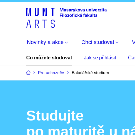
Novinky a akce
Chci studovat
Co můžete studovat
Jak se přihlásit
Ča
Pro uchazeče
Bakalářské studium
Studujte
po maturitě u n