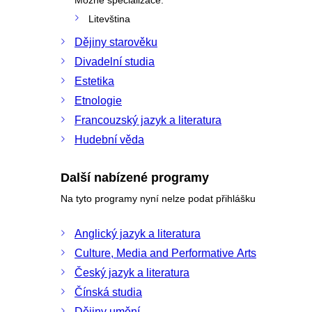
Litevština
Dějiny starověku
Divadelní studia
Estetika
Etnologie
Francouzský jazyk a literatura
Hudební věda
Další nabízené programy
Na tyto programy nyní nelze podat přihlášku
Anglický jazyk a literatura
Culture, Media and Performative Arts
Český jazyk a literatura
Čínská studia
Dějiny umění