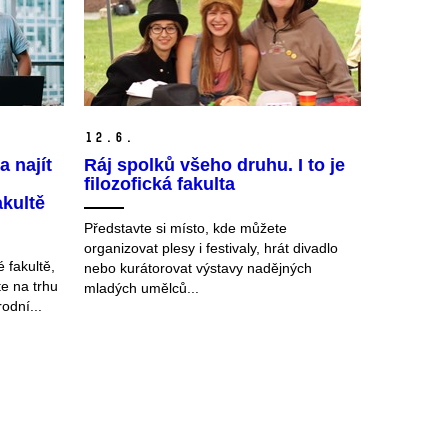
12.
6.
 najít
Ráj spolků všeho druhu. I to je
filozofická fakulta
akultě
Představte si místo, kde můžete
organizovat plesy i festivaly, hrát divadlo
é fakultě,
nebo kurátorovat výstavy nadějných
te na trhu
mladých umělců...
odní...