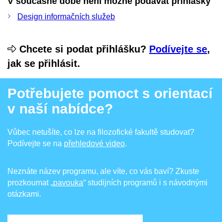
V současné době není možné podávat přihlášky
Design informačních služeb
Chcete si podat přihlášku?
Podívejte se
,
jak se přihlásit.
Potřebujete pomoct s orientací
v naší nabídce?
Vůbec netušíte, co lze na filozofické fakultě studovat?
Podívejte se na
přehledové video
.
Neznáte název programu, ale víte, co vás baví? Zkuste
prozkoumat
„pavouka
“ studijních programů i s návodnými
otázkami.