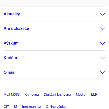
Aktuality
Pro uchazeče
Výzkum
Kariéra
O nás
Mail M365
Knihovna
Digitální knihovna
Medial
ELF
CIT
IS
Inet.muni.cz
Online výuka