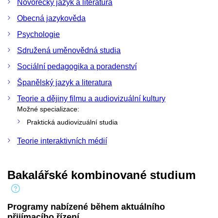
Novořecký jazyk a literatura
Obecná jazykověda
Psychologie
Sdružená uměnovědná studia
Sociální pedagogika a poradenství
Španělský jazyk a literatura
Teorie a dějiny filmu a audiovizuální kultury
Možné specializace:
Praktická audiovizuální studia
Teorie interaktivních médií
Bakalářské kombinované studium
Programy nabízené během aktuálního
přijímacího řízení