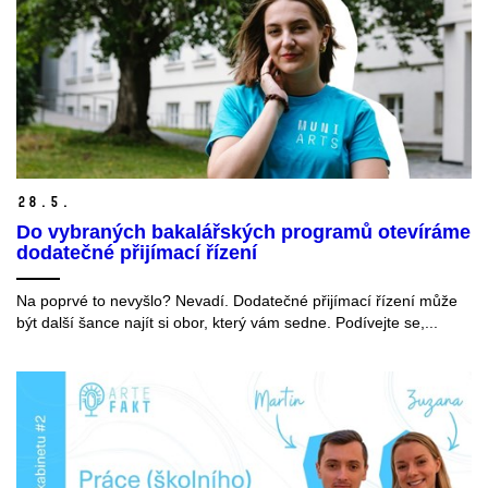
28.
5.
Do vybraných bakalářských programů otevíráme
dodatečné přijímací řízení
Na poprvé to nevyšlo? Nevadí. Dodatečné přijímací řízení může
být další šance najít si obor, který vám sedne. Podívejte se,...