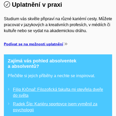
Uplatnění v praxi
Studium vás skvěle připraví na různé kariérní cesty. Můžete
pracovat v jazykových a kreativních profesích, v médiích či
kultuře nebo se vydat na akademickou dráhu.
Podívat se na možnosti uplatnění
Zajímá vás pohled absolventek
a absolventů?
Přečtěte si jejich příběhy a nechte se inspirovat.
Filip Krčmař: Filozofická fakulta mi otevřela dveře
do světa
Radek Šíp: Kariéru sportovce jsem vyměnil za
psychologii