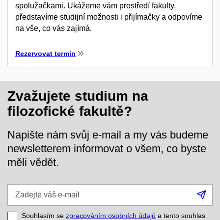
spolužačkami. Ukážeme vám prostředí fakulty,
představíme studijní možnosti i přijímačky a odpovíme
na vše, co vás zajímá.
Rezervovat termín
Zvažujete studium na
filozofické fakultě?
Napište nám svůj e-mail a my vás budeme
newsletterem informovat o všem, co byste
měli vědět.
Zadejte
Při
váš
se
e-
Souhlasím se
zpracováním osobních údajů
a tento souhlas