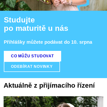
Studujte
po maturitě u nás
Přihlášky můžete podávat do 10. srpna
CO MŮŽU STUDOVAT
ODEBÍRAT NOVINKY
Aktuálně z přijímacího řízení