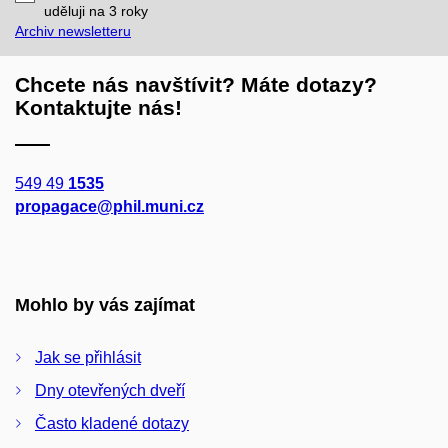
mail
uděluji na 3
roky
Archiv newsletteru
Chcete nás navštívit? Máte dotazy?
Kontaktujte nás!
549 49
1535
propagace@phil.muni.cz
Mohlo by vás zajímat
Jak se přihlásit
Dny otevřených dveří
Často kladené dotazy