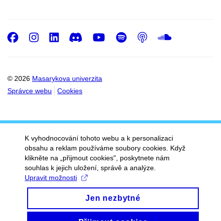
Facebook
Instagram
LinkedIn
Discord
Youtube
Spotify
Podcast
SoundC
© 2026
Masarykova univerzita
Správce webu
Cookies
K vyhodnocování tohoto webu a k personalizaci
obsahu a reklam používáme soubory cookies. Když
klikněte na „přijmout cookies", poskytnete nám
souhlas k jejich uložení, správě a analýze.
Upravit možnosti
Jen nezbytné