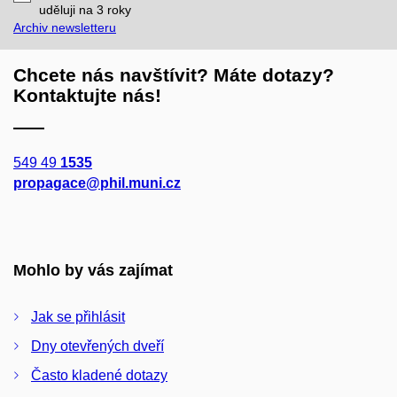
mail
uděluji na 3
roky
Archiv newsletteru
Chcete nás navštívit? Máte dotazy?
Kontaktujte nás!
549 49
1535
propagace@phil.muni.cz
Mohlo by vás zajímat
Jak se přihlásit
Dny otevřených dveří
Často kladené dotazy