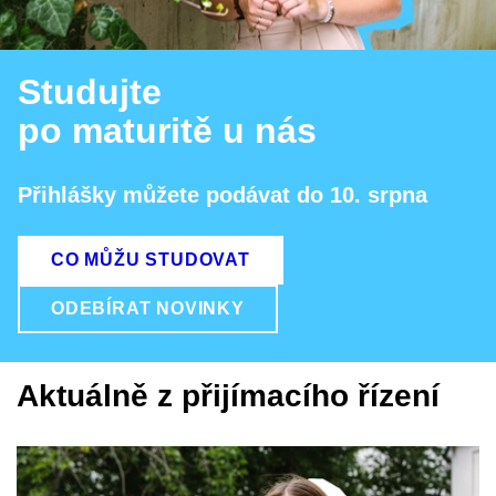
Studujte
po maturitě u nás
Přihlášky můžete podávat do 10. srpna
CO MŮŽU STUDOVAT
ODEBÍRAT NOVINKY
Aktuálně z přijímacího řízení