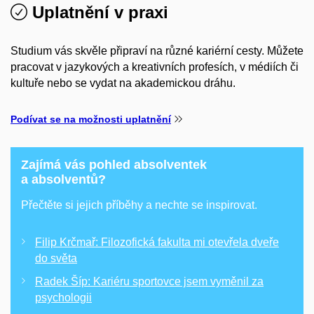
Uplatnění v praxi
Studium vás skvěle připraví na různé kariérní cesty. Můžete
pracovat v jazykových a kreativních profesích, v médiích či
kultuře nebo se vydat na akademickou dráhu.
Podívat se na možnosti uplatnění
Zajímá vás pohled absolventek
a absolventů?
Přečtěte si jejich příběhy a nechte se inspirovat.
Filip Krčmař: Filozofická fakulta mi otevřela dveře
do světa
Radek Šíp: Kariéru sportovce jsem vyměnil za
psychologii