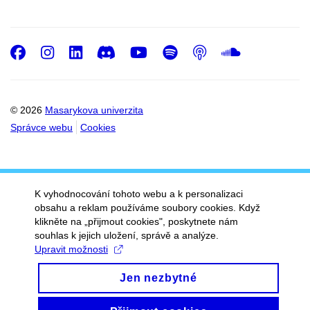
Facebook
Instagram
LinkedIn
Discord
Youtube
Spotify
Podcast
SoundC
© 2026
Masarykova univerzita
Správce webu
Cookies
K vyhodnocování tohoto webu a k personalizaci
obsahu a reklam používáme soubory cookies. Když
klikněte na „přijmout cookies", poskytnete nám
souhlas k jejich uložení, správě a analýze.
Upravit možnosti
Jen nezbytné