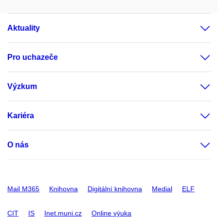
Aktuality
Pro uchazeče
Výzkum
Kariéra
O nás
Mail M365
Knihovna
Digitální knihovna
Medial
ELF
CIT
IS
Inet.muni.cz
Online výuka