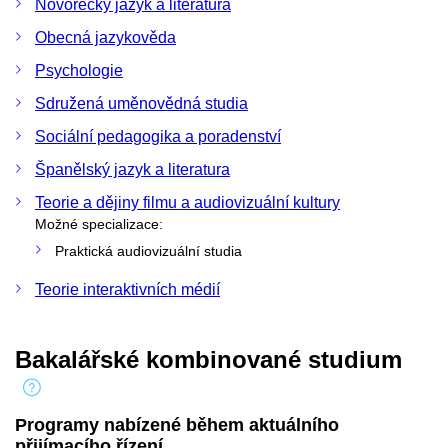
Novořecký jazyk a literatura
Obecná jazykověda
Psychologie
Sdružená uměnovědná studia
Sociální pedagogika a poradenství
Španělský jazyk a literatura
Teorie a dějiny filmu a audiovizuální kultury
Možné specializace:
Praktická audiovizuální studia
Teorie interaktivních médií
Bakalářské kombinované studium
Programy nabízené během aktuálního
přijímacího řízení