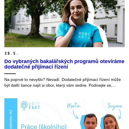
28.
5.
Do vybraných bakalářských programů otevíráme
dodatečné přijímací řízení
Na poprvé to nevyšlo? Nevadí. Dodatečné přijímací řízení může
být další šance najít si obor, který vám sedne. Podívejte se,...