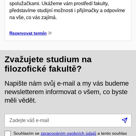
spolužačkami. Ukážeme vám prostředí fakulty,
představíme studijní možnosti i přijímačky a odpovíme
na vše, co vás zajímá.
Rezervovat termín
Zvažujete studium na
filozofické fakultě?
Napište nám svůj e-mail a my vás budeme
newsletterem informovat o všem, co byste
měli vědět.
Zadejte
Při
váš
se
e-
Souhlasím se
zpracováním osobních údajů
a tento souhlas