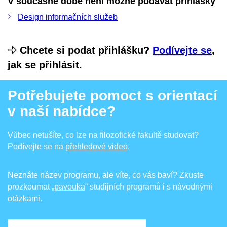
V současné době není možné podávat přihlášky
Design informačních služeb
Chcete si podat přihlášku?
Podívejte se
,
jak se přihlásit.
Potřebujete pomoct s orientací
v naší nabídce?
Vůbec netušíte, co lze na filozofické fakultě studovat?
Podívejte se na
přehledové video
.
Neznáte název programu, ale víte, co vás baví? Zkuste
prozkoumat
„pavouka
“ studijních programů i s návodnými
otázkami.