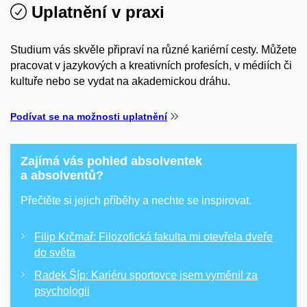
Uplatnění v praxi
Studium vás skvěle připraví na různé kariérní cesty. Můžete
pracovat v jazykových a kreativních profesích, v médiích či
kultuře nebo se vydat na akademickou dráhu.
Podívat se na možnosti uplatnění
Zajímá vás pohled absolventek
a absolventů?
Přečtěte si jejich příběhy a nechte se inspirovat.
Filip Krčmař: Filozofická fakulta mi otevřela dveře
do světa
Radek Šíp: Kariéru sportovce jsem vyměnil za
psychologii