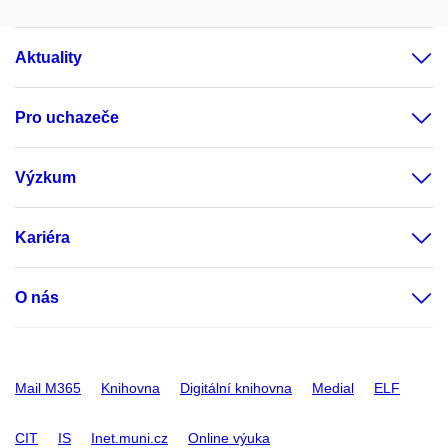
Aktuality
Pro uchazeče
Výzkum
Kariéra
O nás
Mail M365
Knihovna
Digitální knihovna
Medial
ELF
CIT
IS
Inet.muni.cz
Online výuka