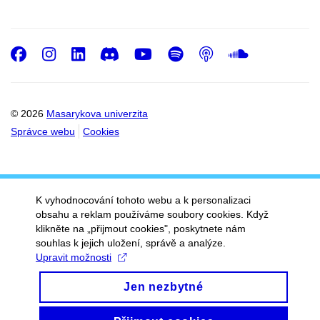
Facebook
Instagram
LinkedIn
Discord
Youtube
Spotify
Podcast
SoundC
© 2026
Masarykova univerzita
Správce webu
Cookies
K vyhodnocování tohoto webu a k personalizaci
obsahu a reklam používáme soubory cookies. Když
klikněte na „přijmout cookies", poskytnete nám
souhlas k jejich uložení, správě a analýze.
Upravit možnosti
Jen nezbytné