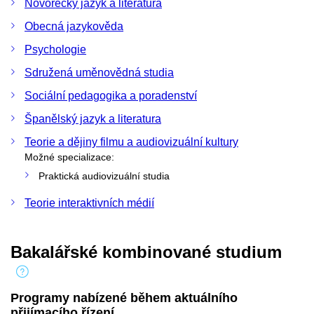
Novořecký jazyk a literatura
Obecná jazykověda
Psychologie
Sdružená uměnovědná studia
Sociální pedagogika a poradenství
Španělský jazyk a literatura
Teorie a dějiny filmu a audiovizuální kultury
Možné specializace:
Praktická audiovizuální studia
Teorie interaktivních médií
Bakalářské kombinované studium
Programy nabízené během aktuálního
přijímacího řízení