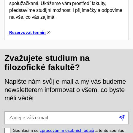
spolužačkami. Ukážeme vám prostředí fakulty,
představíme studijní možnosti i přijímačky a odpovíme
na vše, co vás zajímá.
Rezervovat termín
Zvažujete studium na
filozofické fakultě?
Napište nám svůj e-mail a my vás budeme
newsletterem informovat o všem, co byste
měli vědět.
Zadejte
Při
váš
se
e-
Souhlasím se
zpracováním osobních údajů
a tento souhlas