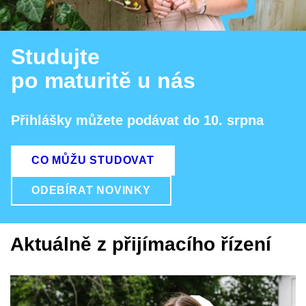
Studujte
po maturitě u nás
Přihlášky můžete podávat do 10. srpna
CO MŮŽU STUDOVAT
ODEBÍRAT NOVINKY
Aktuálně z přijímacího řízení