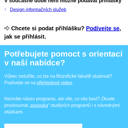
V současné době není možné podávat přihlášky
Design informačních služeb
Chcete si podat přihlášku?
Podívejte se
,
jak se přihlásit.
Potřebujete pomoct s orientací
v naší nabídce?
Vůbec netušíte, co lze na filozofické fakultě studovat?
Podívejte se na
přehledové video
.
Neznáte název programu, ale víte, co vás baví? Zkuste
prozkoumat
„pavouka
“ studijních programů i s návodnými
otázkami.