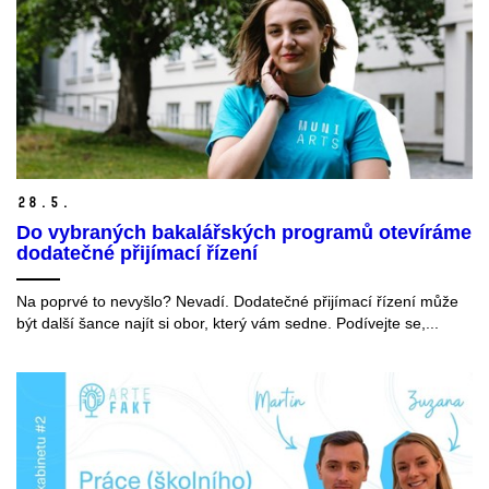
28.
5.
Do vybraných bakalářských programů otevíráme
dodatečné přijímací řízení
Na poprvé to nevyšlo? Nevadí. Dodatečné přijímací řízení může
být další šance najít si obor, který vám sedne. Podívejte se,...