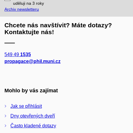
mail
uděluji na 3
roky
Archiv newsletteru
Chcete nás navštívit? Máte dotazy?
Kontaktujte nás!
549 49
1535
propagace@phil.muni.cz
Mohlo by vás zajímat
Jak se přihlásit
Dny otevřených dveří
Často kladené dotazy