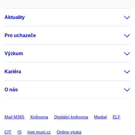
Aktuality
Pro uchazeče
Výzkum
Kariéra
O nás
Mail M365
Knihovna
Digitální knihovna
Medial
ELF
CIT
IS
Inet.muni.cz
Online výuka