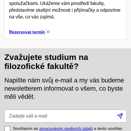
spolužačkami. Ukážeme vám prostředí fakulty,
představíme studijní možnosti i přijímačky a odpovíme
na vše, co vás zajímá.
Rezervovat termín
Zvažujete studium na
filozofické fakultě?
Napište nám svůj e-mail a my vás budeme
newsletterem informovat o všem, co byste
měli vědět.
Zadejte
Při
váš
se
e-
Souhlasím se
zpracováním osobních údajů
a tento souhlas