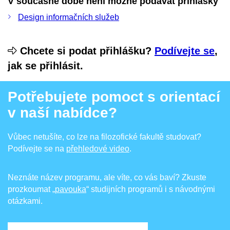
V současné době není možné podávat přihlášky
Design informačních služeb
Chcete si podat přihlášku?
Podívejte se
,
jak se přihlásit.
Potřebujete pomoct s orientací
v naší nabídce?
Vůbec netušíte, co lze na filozofické fakultě studovat?
Podívejte se na
přehledové video
.
Neznáte název programu, ale víte, co vás baví? Zkuste
prozkoumat
„pavouka
“ studijních programů i s návodnými
otázkami.