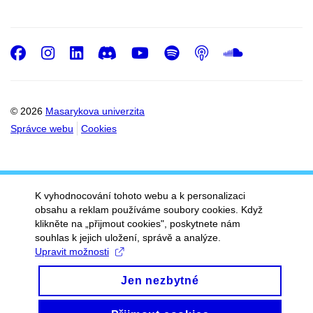
Facebook
Instagram
LinkedIn
Discord
Youtube
Spotify
Podcast
SoundC
© 2026
Masarykova univerzita
Správce webu
Cookies
K vyhodnocování tohoto webu a k personalizaci
obsahu a reklam používáme soubory cookies. Když
klikněte na „přijmout cookies", poskytnete nám
souhlas k jejich uložení, správě a analýze.
Upravit možnosti
Jen nezbytné