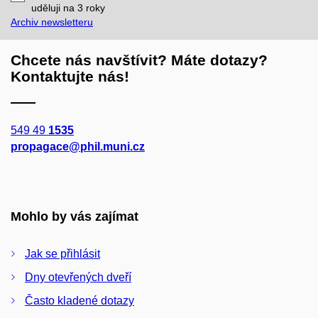
mail
uděluji na 3
roky
Archiv newsletteru
Chcete nás navštívit? Máte dotazy?
Kontaktujte nás!
549 49
1535
propagace@phil.muni.cz
Mohlo by vás zajímat
Jak se přihlásit
Dny otevřených dveří
Často kladené dotazy