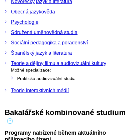
Novořecký jazyk a literatura
Obecná jazykověda
Psychologie
Sdružená uměnovědná studia
Sociální pedagogika a poradenství
Španělský jazyk a literatura
Teorie a dějiny filmu a audiovizuální kultury
Možné specializace:
Praktická audiovizuální studia
Teorie interaktivních médií
Bakalářské kombinované studium
Programy nabízené během aktuálního
přijímacího řízení