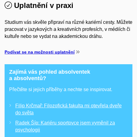
Uplatnění v praxi
Studium vás skvěle připraví na různé kariérní cesty. Můžete
pracovat v jazykových a kreativních profesích, v médiích či
kultuře nebo se vydat na akademickou dráhu.
Podívat se na možnosti uplatnění
Zajímá vás pohled absolventek
a absolventů?
Přečtěte si jejich příběhy a nechte se inspirovat.
Filip Krčmař: Filozofická fakulta mi otevřela dveře
do světa
Radek Šíp: Kariéru sportovce jsem vyměnil za
psychologii