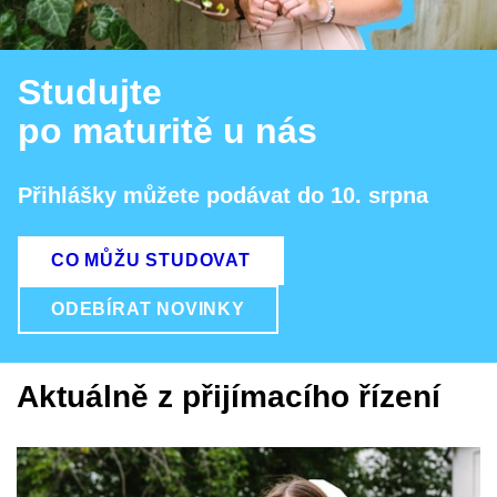
Studujte
po maturitě u nás
Přihlášky můžete podávat do 10. srpna
CO MŮŽU STUDOVAT
ODEBÍRAT NOVINKY
Aktuálně z přijímacího řízení