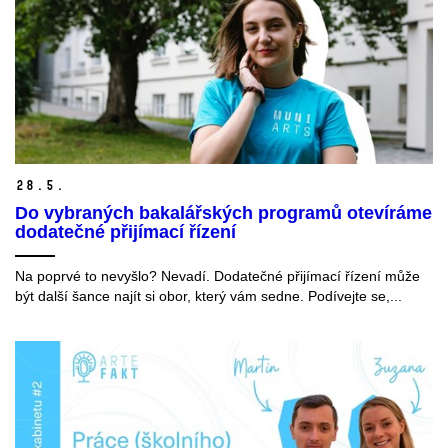
28.
5.
Do vybraných bakalářských programů otevíráme
dodatečné přijímací řízení
Na poprvé to nevyšlo? Nevadí. Dodatečné přijímací řízení může
být další šance najít si obor, který vám sedne. Podívejte se,...