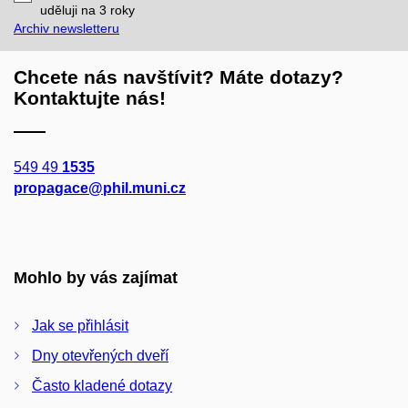
mail
uděluji na 3
roky
Archiv newsletteru
Chcete nás navštívit? Máte dotazy?
Kontaktujte nás!
549 49
1535
propagace@phil.muni.cz
Mohlo by vás zajímat
Jak se přihlásit
Dny otevřených dveří
Často kladené dotazy