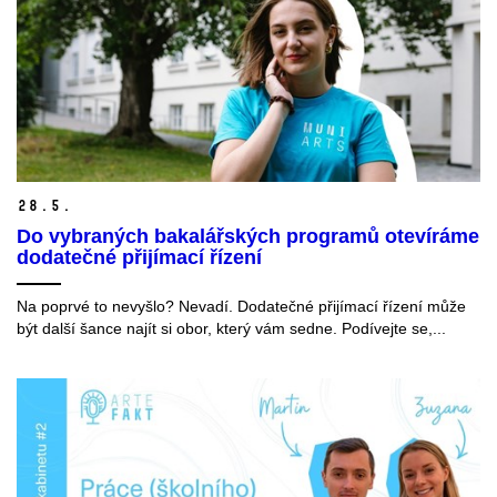
28.
5.
Do vybraných bakalářských programů otevíráme
dodatečné přijímací řízení
Na poprvé to nevyšlo? Nevadí. Dodatečné přijímací řízení může
být další šance najít si obor, který vám sedne. Podívejte se,...