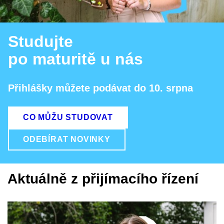
Studujte
po maturitě u nás
Přihlášky můžete podávat do 10. srpna
CO MŮŽU STUDOVAT
ODEBÍRAT NOVINKY
Aktuálně z přijímacího řízení