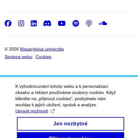
Facebook
Instagram
LinkedIn
Discord
Youtube
Spotify
Podcast
SoundC
© 2026
Masarykova univerzita
Správce webu
Cookies
K vyhodnocování tohoto webu a k personalizaci
obsahu a reklam používáme soubory cookies. Když
klikněte na „přijmout cookies", poskytnete nám
souhlas k jejich uložení, správě a analýze.
Upravit možnosti
Jen nezbytné