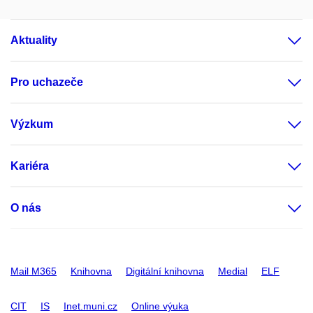
Aktuality
Pro uchazeče
Výzkum
Kariéra
O nás
Mail M365
Knihovna
Digitální knihovna
Medial
ELF
CIT
IS
Inet.muni.cz
Online výuka