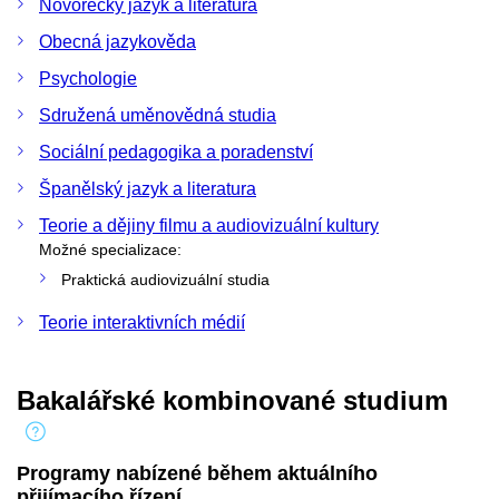
Novořecký jazyk a literatura
Obecná jazykověda
Psychologie
Sdružená uměnovědná studia
Sociální pedagogika a poradenství
Španělský jazyk a literatura
Teorie a dějiny filmu a audiovizuální kultury
Možné specializace:
Praktická audiovizuální studia
Teorie interaktivních médií
Bakalářské kombinované studium
Programy nabízené během aktuálního
přijímacího řízení