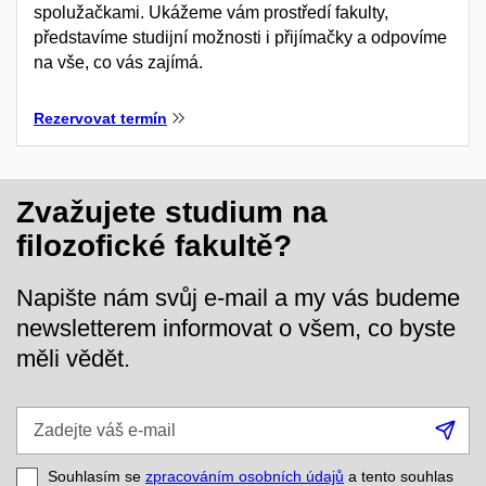
spolužačkami. Ukážeme vám prostředí fakulty,
představíme studijní možnosti i přijímačky a odpovíme
na vše, co vás zajímá.
Rezervovat termín
Zvažujete studium na
filozofické fakultě?
Napište nám svůj e-mail a my vás budeme
newsletterem informovat o všem, co byste
měli vědět.
Zadejte
Při
váš
se
e-
Souhlasím se
zpracováním osobních údajů
a tento souhlas