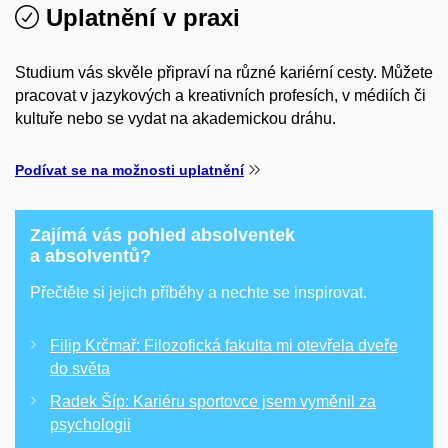
Uplatnění v praxi
Studium vás skvěle připraví na různé kariérní cesty. Můžete
pracovat v jazykových a kreativních profesích, v médiích či
kultuře nebo se vydat na akademickou dráhu.
Podívat se na možnosti uplatnění
Zajímá vás pohled absolventek
a absolventů?
Přečtěte si jejich příběhy a nechte se inspirovat.
Filip Krčmař: Filozofická fakulta mi otevřela dveře
do světa
Radek Šíp: Kariéru sportovce jsem vyměnil za
psychologii