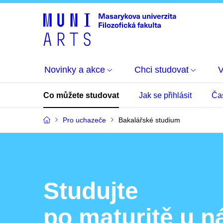
Novinky a akce
Chci studovat
Co můžete studovat
Jak se přihlásit
Ča
Pro uchazeče
Bakalářské studium
Studujte
po maturitě u n