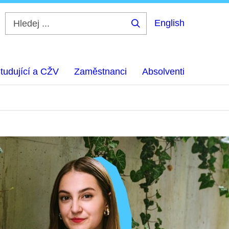
English
Hledej
...
tudující a CŽV
Zaměstnanci
Absolventi