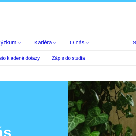
Výzkum
Kariéra
O nás
S
sto kladené dotazy
Zápis do studia
ás