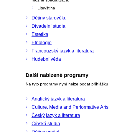
Litevština
Dějiny starověku
Divadelní studia
Estetika
Etnologie
Francouzský jazyk a literatura
Hudební věda
Další nabízené programy
Na tyto programy nyní nelze podat přihlášku
Anglický jazyk a literatura
Culture, Media and Performative Arts
Český jazyk a literatura
Čínská studia
Dějiny umění