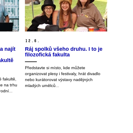
12.
6.
 najít
Ráj spolků všeho druhu. I to je
filozofická fakulta
akultě
Představte si místo, kde můžete
organizovat plesy i festivaly, hrát divadlo
é fakultě,
nebo kurátorovat výstavy nadějných
te na trhu
mladých umělců...
odní...