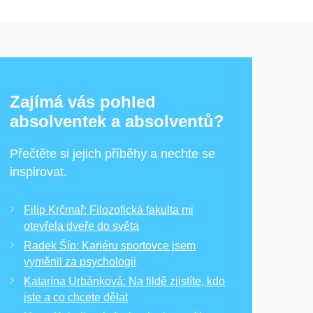
Zajímá vás pohled
absolventek a absolventů?
Přečtěte si jejich příběhy a nechte se
inspirovat.
Filip Krčmař: Filozofická fakulta mi
otevřela dveře do světa
Radek Šíp: Kariéru sportovce jsem
vyměnil za psychologii
Katarína Urbánková: Na fildě zjistíte, kdo
jste a co chcete dělat