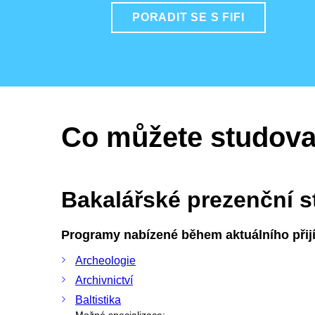
PORADIT SE S FIFI
Co můžete studova
Bakalářské prezenční 
Programy nabízené během aktuálního přijí
Archeologie
Archivnictví
Baltistika
Možné specializace: