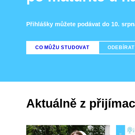
Přihlášky můžete podávat do 10. srpn
CO MŮŽU STUDOVAT
ODEBÍRAT
Aktuálně z přijímac