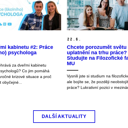
22.
6.
mi kabinetu #2: Práce
Chcete porozumět světu a
ího) psychologa
uplatnění na trhu práce?
Studujte na Filozofické f
MU
hrává za dveřmi kabinetu
psychologů? Co jim pomáhá
Vysnili jste si studium na filozofick
áročné krizové situace a proč
ale bojíte se, že později neobstojí
 obyčejné...
práce? Lukrativní pozici v mezinár
DALŠÍ AKTUALITY