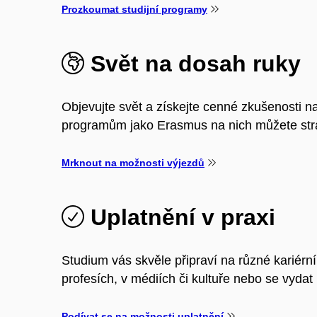
Prozkoumat studijní programy
Svět na dosah ruky
Objevujte svět a získejte cenné zkušenosti na
programům jako Erasmus na nich můžete stráv
Mrknout na možnosti výjezdů
Uplatnění v praxi
Studium vás skvěle připraví na různé kariérn
profesích, v médiích či kultuře nebo se vyda
Podívat se na možnosti uplatnění