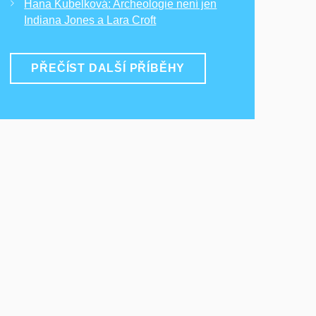
Hana Kubelková: Archeologie není jen
Indiana Jones a Lara Croft
PŘEČÍST DALŠÍ PŘÍBĚHY