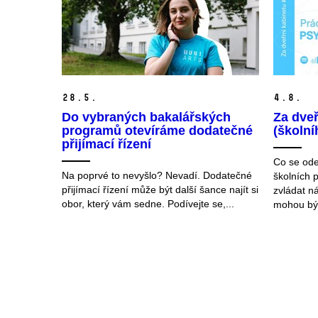
28.
5.
4.
8.
Do vybraných bakalářských
Za dveř
programů otevíráme dodatečné
(školn
přijímací řízení
Co se ode
Na poprvé to nevyšlo? Nevadí. Dodatečné
školních 
přijímací řízení může být další šance najít si
zvládat n
obor, který vám sedne. Podívejte se,...
mohou být