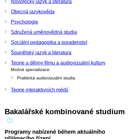
Novořecký jazyk a literatura
Obecná jazykověda
Psychologie
Sdružená uměnovědná studia
Sociální pedagogika a poradenství
Španělský jazyk a literatura
Teorie a dějiny filmu a audiovizuální kultury
Možné specializace:
Praktická audiovizuální studia
Teorie interaktivních médií
Bakalářské kombinované studium
Programy nabízené během aktuálního
přijímacího řízení