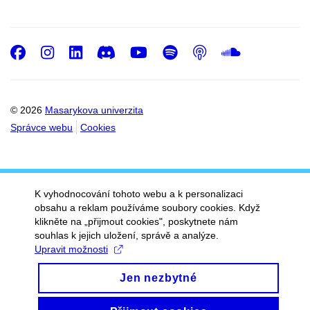
Facebook
Instagram
LinkedIn
Discord
Youtube
Spotify
Podcast
SoundC
© 2026
Masarykova univerzita
Správce webu
Cookies
K vyhodnocování tohoto webu a k personalizaci
obsahu a reklam používáme soubory cookies. Když
klikněte na „přijmout cookies", poskytnete nám
souhlas k jejich uložení, správě a analýze.
Upravit možnosti
Jen nezbytné