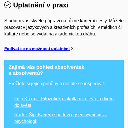
Uplatnění v praxi
Studium vás skvěle připraví na různé kariérní cesty. Můžete
pracovat v jazykových a kreativních profesích, v médiích či
kultuře nebo se vydat na akademickou dráhu.
Podívat se na možnosti uplatnění
Zajímá vás pohled absolventek
a absolventů?
Přečtěte si jejich příběhy a nechte se inspirovat.
Filip Krčmař: Filozofická fakulta mi otevřela dveře
do světa
Radek Šíp: Kariéru sportovce jsem vyměnil za
psychologii