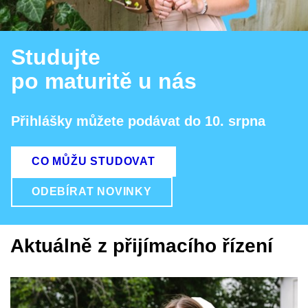
Studujte
po maturitě u nás
Přihlášky můžete podávat do 10. srpna
CO MŮŽU STUDOVAT
ODEBÍRAT NOVINKY
Aktuálně z přijímacího řízení