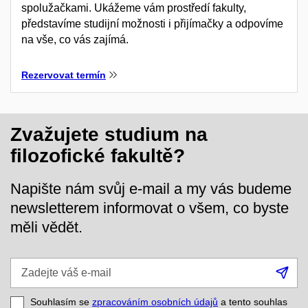
spolužačkami. Ukážeme vám prostředí fakulty,
představíme studijní možnosti i přijímačky a odpovíme
na vše, co vás zajímá.
Rezervovat termín
Zvažujete studium na
filozofické fakultě?
Napište nám svůj e-mail a my vás budeme
newsletterem informovat o všem, co byste
měli vědět.
Zadejte
Při
váš
se
e-
Souhlasím se
zpracováním osobních údajů
a tento souhlas