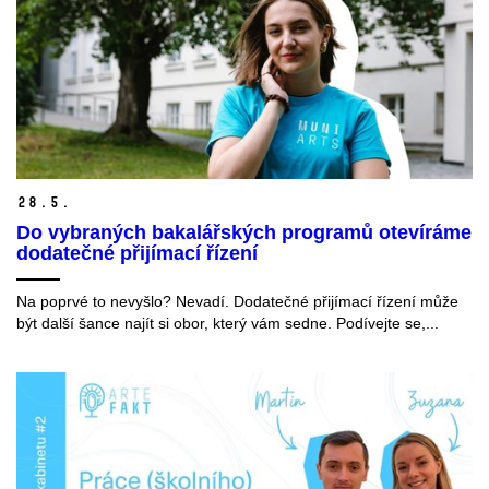
28.
5.
Do vybraných bakalářských programů otevíráme
dodatečné přijímací řízení
Na poprvé to nevyšlo? Nevadí. Dodatečné přijímací řízení může
být další šance najít si obor, který vám sedne. Podívejte se,...