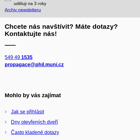
mail
uděluji na 3
roky
Archiv newsletteru
Chcete nás navštívit? Máte dotazy?
Kontaktujte nás!
549 49
1535
propagace@phil.muni.cz
Mohlo by vás zajímat
Jak se přihlásit
Dny otevřených dveří
Často kladené dotazy