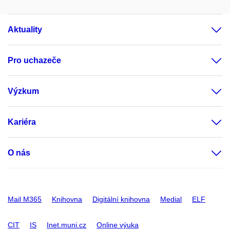
Aktuality
Pro uchazeče
Výzkum
Kariéra
O nás
Mail M365
Knihovna
Digitální knihovna
Medial
ELF
CIT
IS
Inet.muni.cz
Online výuka