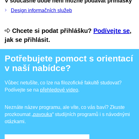
V současné době není možné podávat přihlášky
Design informačních služeb
Chcete si podat přihlášku?
Podívejte se
,
jak se přihlásit.
Potřebujete pomoct s orientací
v naší nabídce?
Vůbec netušíte, co lze na filozofické fakultě studovat?
Podívejte se na
přehledové video
.
Neznáte název programu, ale víte, co vás baví? Zkuste
prozkoumat
„pavouka
“ studijních programů i s návodnými
otázkami.