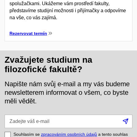
spolužačkami. Ukážeme vám prostředí fakulty,
představíme studijní možnosti i přijímačky a odpovíme
na vše, co vás zajímá.
Rezervovat termín
Zvažujete studium na
filozofické fakultě?
Napište nám svůj e-mail a my vás budeme
newsletterem informovat o všem, co byste
měli vědět.
Zadejte
Při
váš
se
e-
Souhlasím se
zpracováním osobních údajů
a tento souhlas