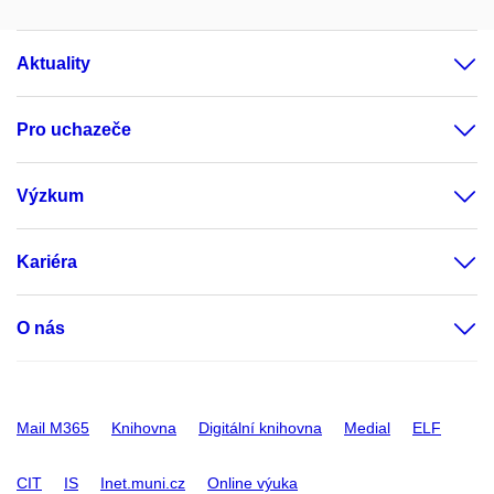
Aktuality
Pro uchazeče
Výzkum
Kariéra
O nás
Mail M365
Knihovna
Digitální knihovna
Medial
ELF
CIT
IS
Inet.muni.cz
Online výuka