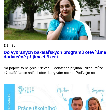
28.
5.
Do vybraných bakalářských programů otevíráme
dodatečné přijímací řízení
Na poprvé to nevyšlo? Nevadí. Dodatečné přijímací řízení může
být další šance najít si obor, který vám sedne. Podívejte se,...