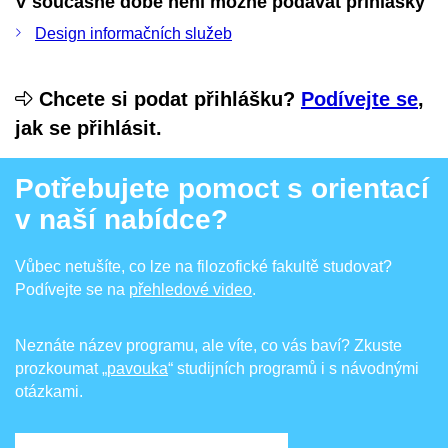
V současné době není možné podávat přihlášky
Design informačních služeb
Chcete si podat přihlášku?
Podívejte se
,
jak se přihlásit.
Potřebujete pomoct s orientací
v naší nabídce?
Vůbec netušíte, co lze na filozofické fakultě studovat?
Podívejte se na
přehledové video
.
Neznáte název programu, ale víte, co vás baví? Zkuste
prozkoumat
„pavouka
“ studijních programů i s návodnými
otázkami.