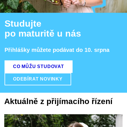
Studujte
po maturitě u nás
Přihlášky můžete podávat do 10. srpna
CO MŮŽU STUDOVAT
ODEBÍRAT NOVINKY
Aktuálně z přijímacího řízení