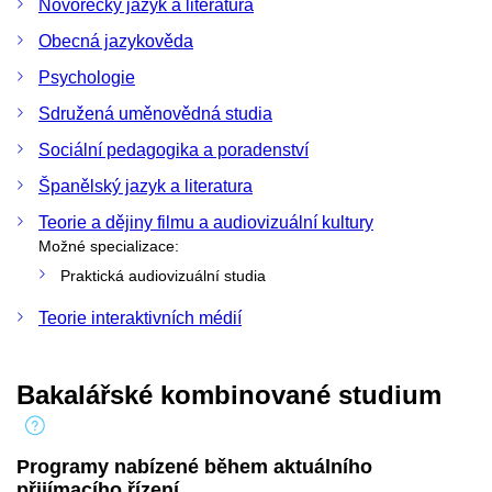
Novořecký jazyk a literatura
Obecná jazykověda
Psychologie
Sdružená uměnovědná studia
Sociální pedagogika a poradenství
Španělský jazyk a literatura
Teorie a dějiny filmu a audiovizuální kultury
Možné specializace:
Praktická audiovizuální studia
Teorie interaktivních médií
Bakalářské kombinované studium
Programy nabízené během aktuálního
přijímacího řízení