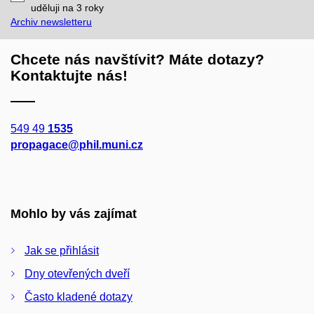
mail
uděluji na 3
roky
Archiv newsletteru
Chcete nás navštívit? Máte dotazy?
Kontaktujte nás!
549 49
1535
propagace@phil.muni.cz
Mohlo by vás zajímat
Jak se přihlásit
Dny otevřených dveří
Často kladené dotazy