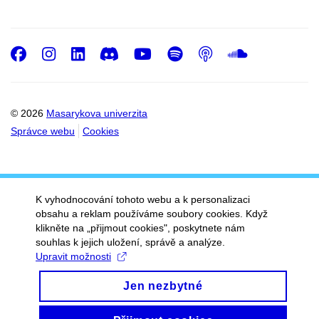
Facebook
Instagram
LinkedIn
Discord
Youtube
Spotify
Podcast
SoundC
© 2026
Masarykova univerzita
Správce webu
Cookies
K vyhodnocování tohoto webu a k personalizaci
obsahu a reklam používáme soubory cookies. Když
klikněte na „přijmout cookies", poskytnete nám
souhlas k jejich uložení, správě a analýze.
Upravit možnosti
Jen nezbytné