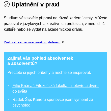
Uplatnění v praxi
Studium vás skvěle připraví na různé kariérní cesty. Můžete
pracovat v jazykových a kreativních profesích, v médiích či
kultuře nebo se vydat na akademickou dráhu.
Podívat se na možnosti uplatnění
Zajímá vás pohled absolventek
a absolventů?
Přečtěte si jejich příběhy a nechte se inspirovat.
Filip Krčmař: Filozofická fakulta mi otevřela dveře
do světa
Radek Šíp: Kariéru sportovce jsem vyměnil za
psychologii