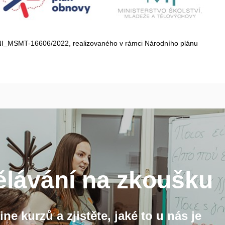
NI_MSMT-16606/2022, realizovaného v rámci Národního plánu
ělávání na zkoušku
ne kurzů a zjistěte, jaké to u nás je