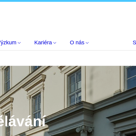
Výzkum
Kariéra
O nás
S
ělávání