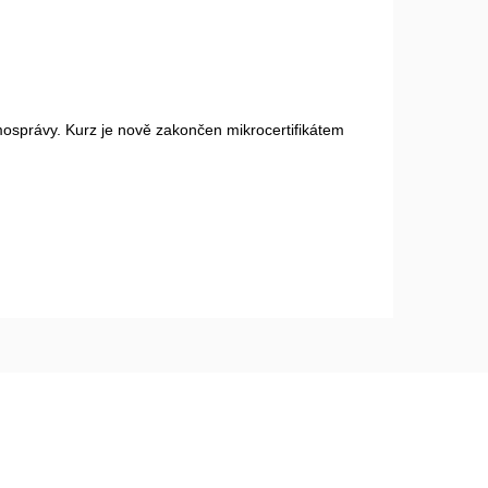
Age ma
Firmy
samosprávy. Kurz je nově zakončen mikrocertifikátem
Buďte př
ZJ