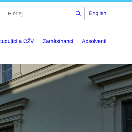
English
Hledej
...
tudující a CŽV
Zaměstnanci
Absolventi