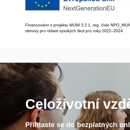
Financováno z projektu MUNI 3.2.1, reg. číslo NPO_MU
obnovy pro oblast vysokých škol pro roky 2022–2024.
Celoživotní vzd
Přihlaste se do bezplatných onli