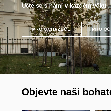
Učte se s námi v každém věku
PRO UCHAZEČE
PRO ÚČ
Objevte naši boha