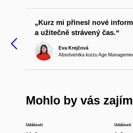
iku
„Kurz mi přinesl nové informa
a užitečně strávený čas.“
Předchozí
Eva Krejčová
Absolventka kurzu Age Management 
Mohlo by vás zajím
Události
Události