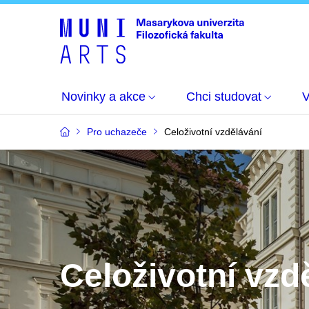
Novinky a akce
Chci studovat
Pro uchazeče
Celoživotní vzdělávání
Celoživotní vzd