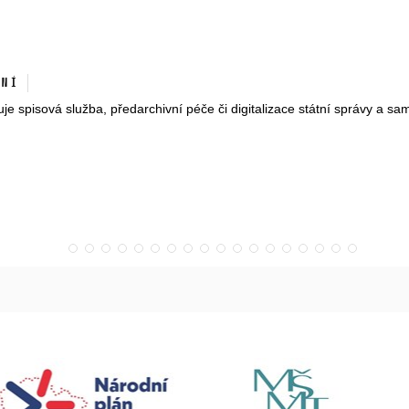
ní
nguje spisová služba, předarchivní péče či digitalizace státní správy a 