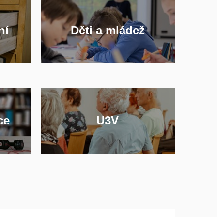
ní
Děti a mládež
ce
U3V