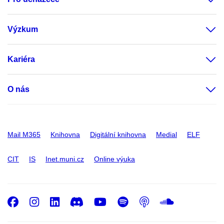
Výzkum
Kariéra
O nás
Mail M365
Knihovna
Digitální knihovna
Medial
ELF
CIT
IS
Inet.muni.cz
Online výuka
Facebook
Instagram
LinkedIn
Discord
Youtube
Spotify
Podcast
SoundC