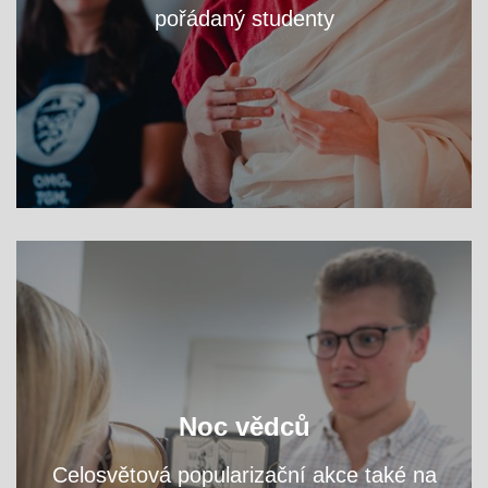
pořádaný studenty
VÍCE
zjistěte na workshopech
Navštivte fakultní areál a
Noc vědců
přednáškách, čím se tu zabýváme.
a
Celosvětová popularizační akce také na