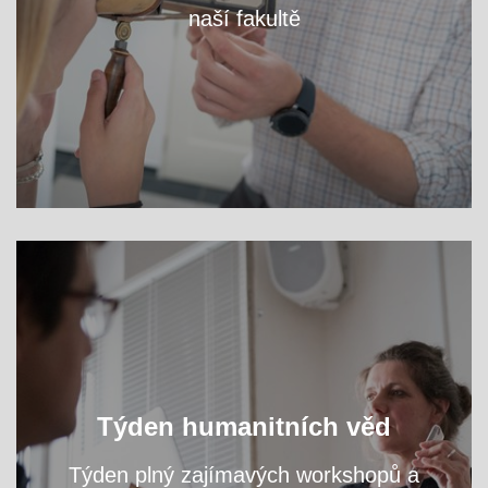
naší fakultě
VÍCE
Oslavte s námi světový den filozofie a navštivte
Týden humanitních věd
přednášky a workshopy našich odborníků.
Týden plný zajímavých workshopů a