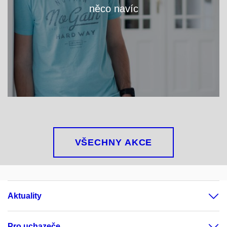
něco navíc
VÍCE
VŠECHNY AKCE
Aktuality
Pro uchazeče