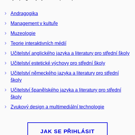
Andragogika
Management v kultuře
Muzeologie
Teorie interaktivních médií
Učitelství anglického jazyka a literatury pro střední školy
Učitelství estetické výchovy pro střední školy
Učitelství německého jazyka a literatury pro střední
školy
Učitelství španělského jazyka a literatury pro střední
školy
Zvukový design a multimediální technologie
JAK SE PŘIHLÁSIT