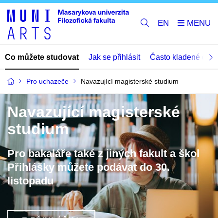
EN
Co můžete studovat
Jak se přihlásit
Často kladené dota
Pro uchazeče
Navazující magisterské studium
Navazující magisterské
studium
Pro bakaláře také z jiných fakult a škol
Přihlášky můžete podávat do 30.
listopadu