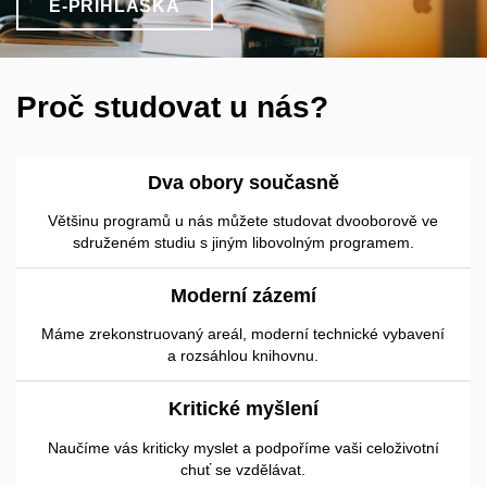
E-PŘIHLÁŠKA
Proč studovat u nás?
Dva obory současně
Většinu programů u nás můžete studovat dvooborově ve
sdruženém studiu s jiným libovolným programem.
Moderní zázemí
Máme zrekonstruovaný areál, moderní technické vybavení
a rozsáhlou knihovnu.
Kritické myšlení
Naučíme vás kriticky myslet a podpoříme vaši celoživotní
chuť se vzdělávat.