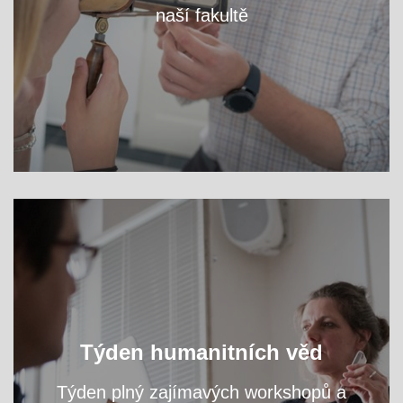
naší fakultě
VÍCE
Oslavte s námi světový den filozofie a navštivte
Týden humanitních věd
přednášky a workshopy našich odborníků.
Týden plný zajímavých workshopů a