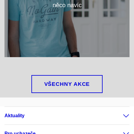
něco navíc
VÍCE
VŠECHNY AKCE
Aktuality
Pro uchazeče