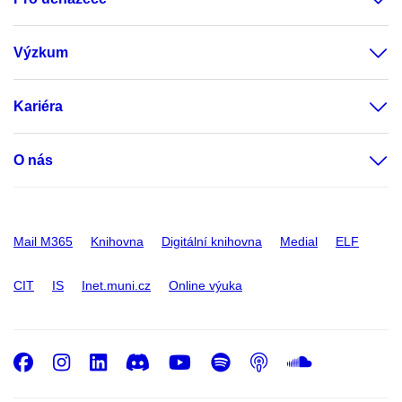
Výzkum
Kariéra
O nás
Mail M365
Knihovna
Digitální knihovna
Medial
ELF
CIT
IS
Inet.muni.cz
Online výuka
Facebook
Instagram
LinkedIn
Discord
Youtube
Spotify
Podcast
SoundC