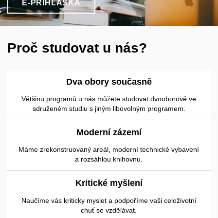
E-PŘIHLÁŠKA
Proč studovat u nás?
Dva obory současně
Většinu programů u nás můžete studovat dvooborově ve
sdruženém studiu s jiným libovolným programem.
Moderní zázemí
Máme zrekonstruovaný areál, moderní technické vybavení
a rozsáhlou knihovnu.
Kritické myšlení
Naučíme vás kriticky myslet a podpoříme vaši celoživotní
chuť se vzdělávat.