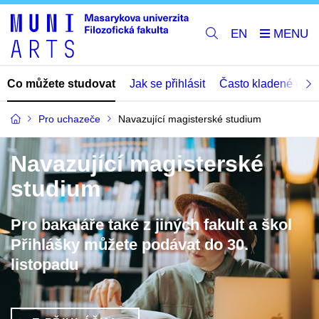
EN
Co můžete studovat
Jak se přihlásit
Často kladené dota
Pro uchazeče
Navazující magisterské studium
Navazující magisterské
studium
Pro bakaláře také z jiných fakult a škol
Přihlášky můžete podávat do 30.
listopadu