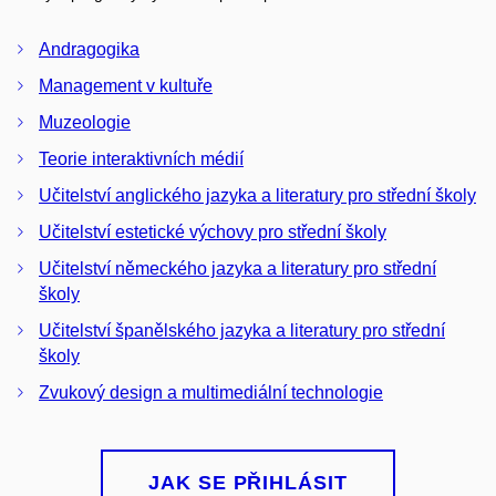
Andragogika
Management v kultuře
Muzeologie
Teorie interaktivních médií
Učitelství anglického jazyka a literatury pro střední školy
Učitelství estetické výchovy pro střední školy
Učitelství německého jazyka a literatury pro střední
školy
Učitelství španělského jazyka a literatury pro střední
školy
Zvukový design a multimediální technologie
JAK SE PŘIHLÁSIT