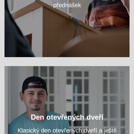
přednášek
VÍCE
Navštivte nás a zeptejte se na cokoliv, co vás
zajímá, přímo vyučujících svého vysněného
Den otevřených dveří
programu.
Klasický den otevřených dveří a ještě