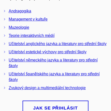
Andragogika
Management v kultuře
Muzeologie
Teorie interaktivních médií
Učitelství anglického jazyka a literatury pro střední školy
Učitelství estetické výchovy pro střední školy
Učitelství německého jazyka a literatury pro střední
školy
Učitelství španělského jazyka a literatury pro střední
školy
Zvukový design a multimediální technologie
JAK SE PŘIHLÁSIT