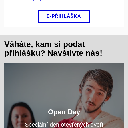
E-PŘIHLÁŠKA
Váháte, kam si podat
přihlášku? Navštivte nás!
Navštivte nás už na podzim a potkejte studenty,
Open Day
kteří se s vámi podělí o své zkušenosti.
Speciální den otevřených dveří