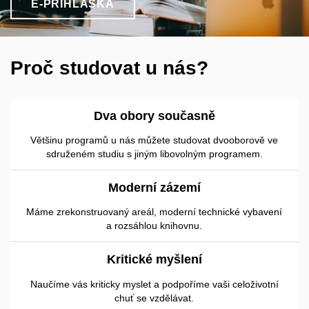
E-PŘIHLÁŠKA
Proč studovat u nás?
Dva obory současně
Většinu programů u nás můžete studovat dvooborově ve
sdruženém studiu s jiným libovolným programem.
Moderní zázemí
Máme zrekonstruovaný areál, moderní technické vybavení
a rozsáhlou knihovnu.
Kritické myšlení
Naučíme vás kriticky myslet a podpoříme vaši celoživotní
chuť se vzdělávat.