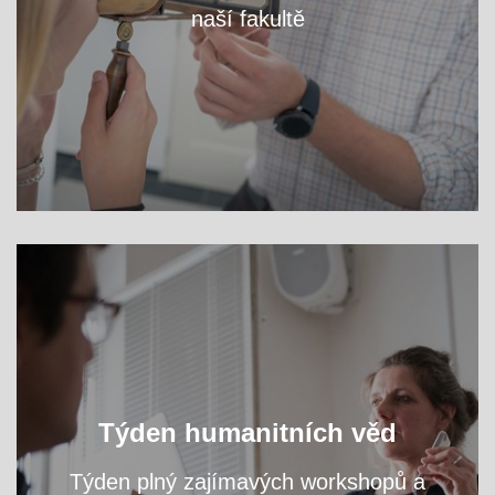
naší fakultě
VÍCE
Oslavte s námi světový den filozofie a navštivte
Týden humanitních věd
přednášky a workshopy našich odborníků.
Týden plný zajímavých workshopů a