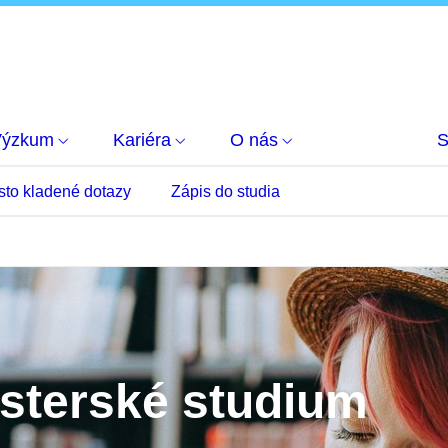
Výzkum
Kariéra
O nás
S
sto kladené dotazy
Zápis do studia
isterské studium