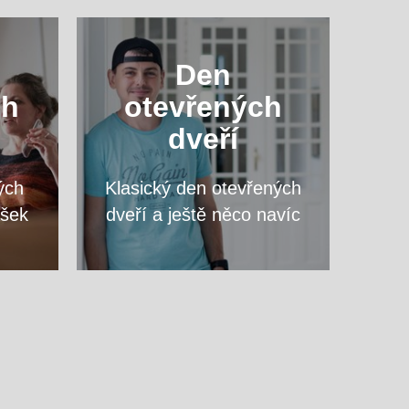
ový
Navštivte nás a zeptejte se
Den
vte
na cokoliv, co vás zajímá,
ch
otevřených
opy
přímo vyučujících svého
dveří
vysněného programu.
ých
Klasický den otevřených
VÍCE
ášek
dveří a ještě něco navíc