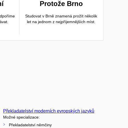
ní
Protože Brno
odpoříme
Studovat v Brně znamená prožít několik
ávat.
let na jednom z nejpříjemnějších míst.
Překladatelství moderních evropských jazyků
Možné specializace:
Překladatelství němčiny