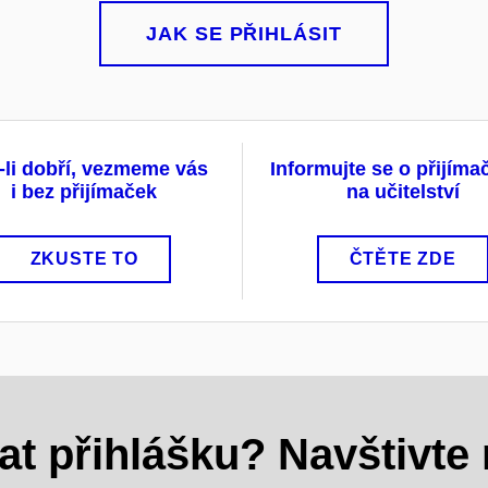
JAK SE PŘIHLÁSIT
-li dobří, vezmeme vás
Informujte se o přijím
i bez přijímaček
na učitelství
ZKUSTE TO
ČTĚTE ZDE
at přihlášku? Navštivte 