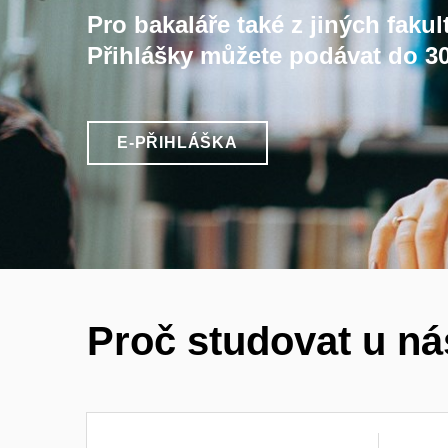
Pro bakaláře také z jiných fakul
Přihlášky můžete podávat do 30
E-PŘIHLÁŠKA
Proč studovat u n