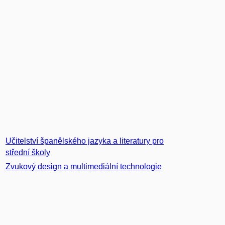
Učitelství španělského jazyka a literatury pro
střední školy
Zvukový design a multimediální technologie