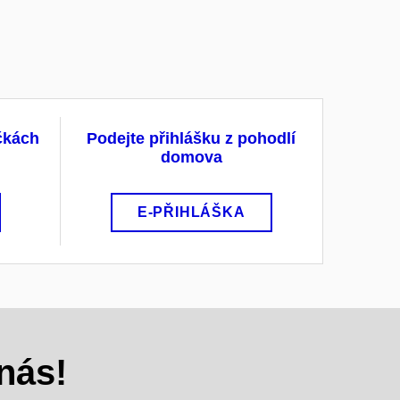
ačkách
Podejte přihlášku z pohodlí
domova
E-PŘIHLÁŠKA
nás!