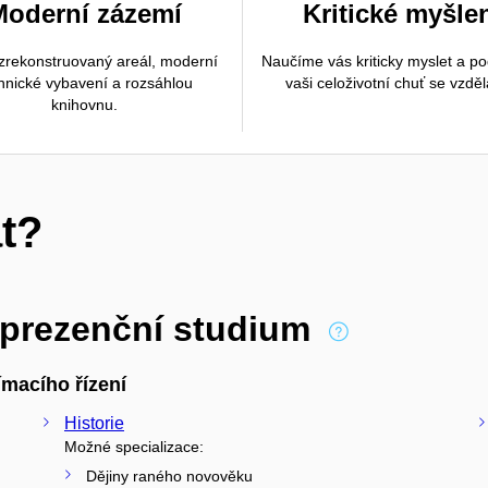
Moderní zázemí
Kritické myšle
rekonstruovaný areál, moderní
Naučíme vás kriticky myslet a p
hnické vybavení a rozsáhlou
vaši celoživotní chuť se vzděl
knihovnu.
t?
 prezenční studium
macího řízení
Historie
Možné specializace:
Dějiny raného novověku