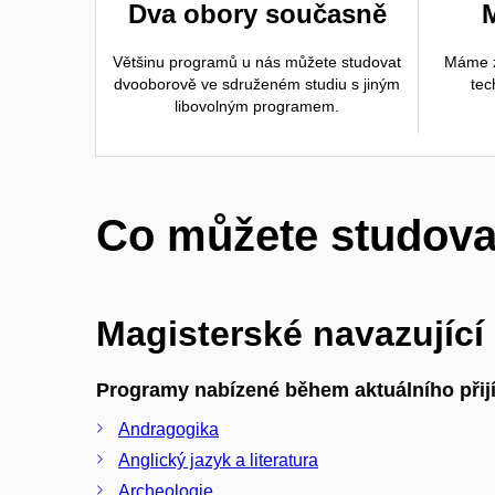
Dva obory současně
Většinu programů u nás můžete studovat
Máme z
dvooborově ve sdruženém studiu s jiným
tec
libovolným programem.
Co můžete studova
Magisterské navazující
Programy nabízené během aktuálního přijí
Andragogika
Anglický jazyk a literatura
Archeologie