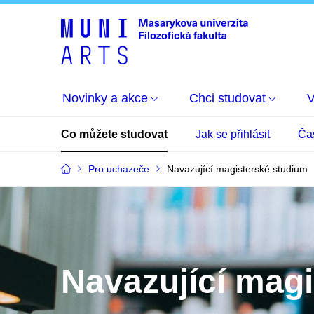
Novinky a akce
Chci studovat
Co můžete studovat
Jak se přihlásit
Ča
Pro uchazeče
Navazující magisterské studium
Navazující mag