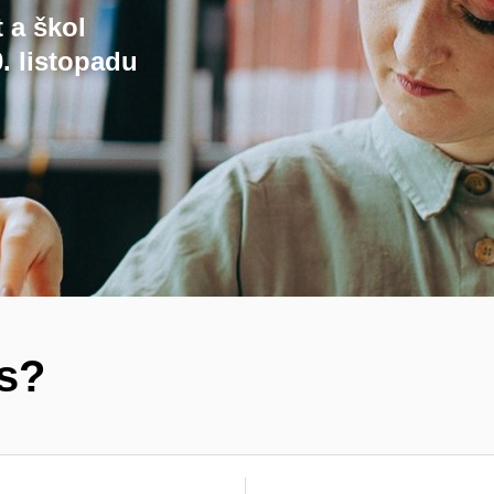
t a škol
. listopadu
ás?