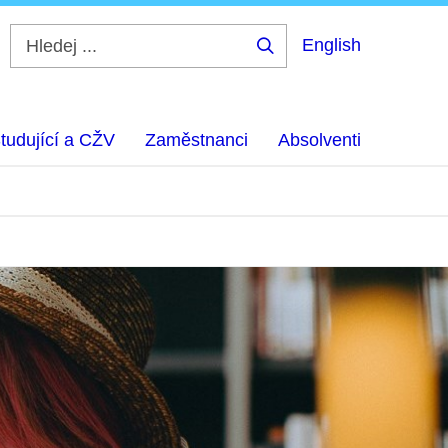
English
Hledej
...
tudující a CŽV
Zaměstnanci
Absolventi