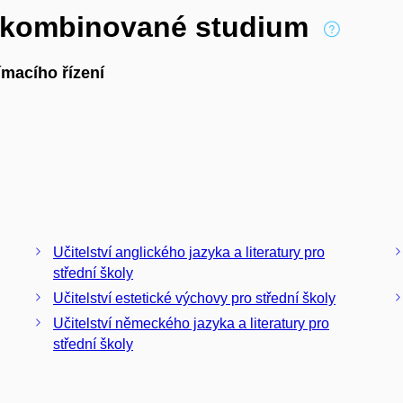
í kombinované studium
macího řízení
Učitelství anglického jazyka a literatury pro
střední školy
Učitelství estetické výchovy pro střední školy
Učitelství německého jazyka a literatury pro
střední školy