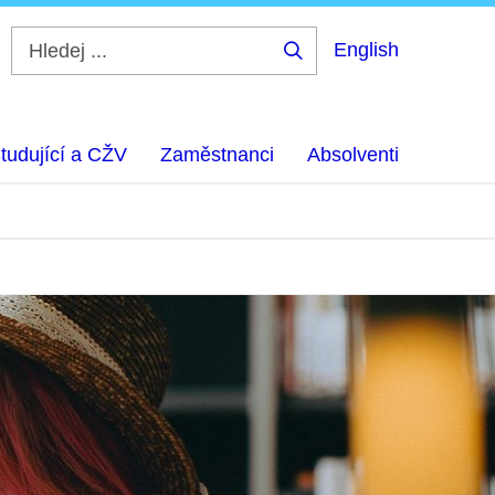
English
Hledej
...
tudující a CŽV
Zaměstnanci
Absolventi