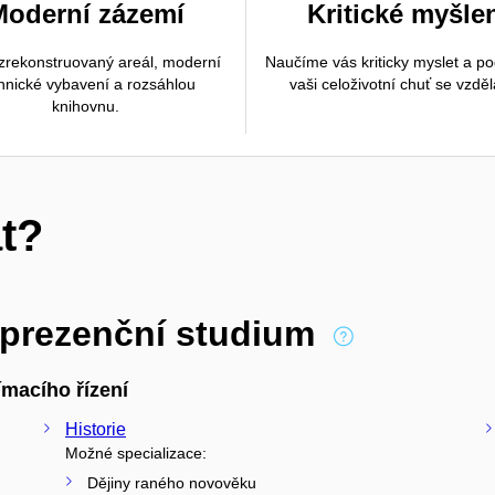
Moderní zázemí
Kritické myšle
rekonstruovaný areál, moderní
Naučíme vás kriticky myslet a p
hnické vybavení a rozsáhlou
vaši celoživotní chuť se vzděl
knihovnu.
t?
 prezenční studium
macího řízení
Historie
Možné specializace:
Dějiny raného novověku