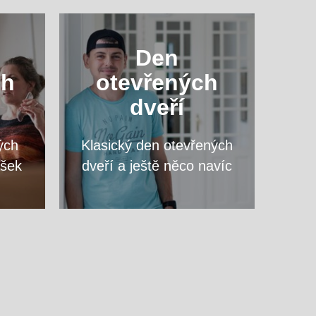
ový
Navštivte nás a zeptejte se
Den
vte
na cokoliv, co vás zajímá,
ch
otevřených
opy
přímo vyučujících svého
dveří
vysněného programu.
ých
Klasický den otevřených
VÍCE
ášek
dveří a ještě něco navíc