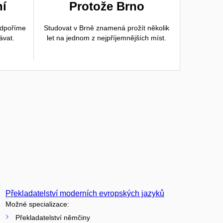
ní
Protože Brno
odpoříme
Studovat v Brně znamená prožít několik
ávat.
let na jednom z nejpříjemnějších míst.
Překladatelství moderních evropských jazyků
Možné specializace:
Překladatelství němčiny