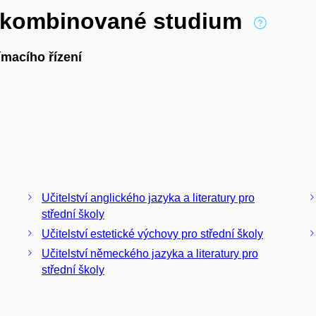
í kombinované studium
macího řízení
Učitelství anglického jazyka a literatury pro
střední školy
Učitelství estetické výchovy pro střední školy
Učitelství německého jazyka a literatury pro
střední školy