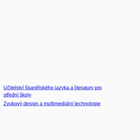
Učitelství španělského jazyka a literatury pro
střední školy
Zvukový design a multimediální technologie