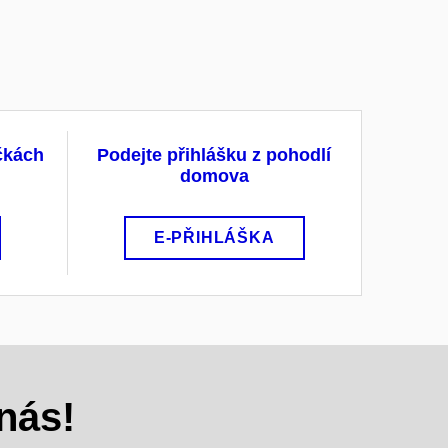
ačkách
Podejte přihlášku z pohodlí
domova
E-PŘIHLÁŠKA
nás!