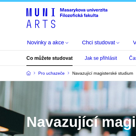
Novinky a akce
Chci studovat
Co můžete studovat
Jak se přihlásit
Ča
Pro uchazeče
Navazující magisterské studium
Navazující mag