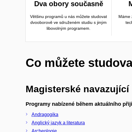
Dva obory současně
Většinu programů u nás můžete studovat
Máme z
dvooborově ve sdruženém studiu s jiným
tec
libovolným programem.
Co můžete studova
Magisterské navazující
Programy nabízené během aktuálního přijí
Andragogika
Anglický jazyk a literatura
Archeologie