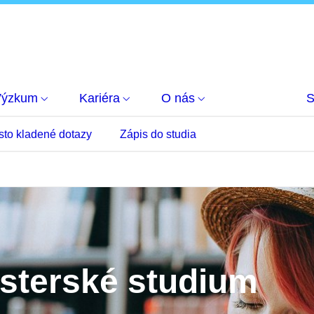
Výzkum
Kariéra
O nás
S
sto kladené dotazy
Zápis do studia
isterské studium