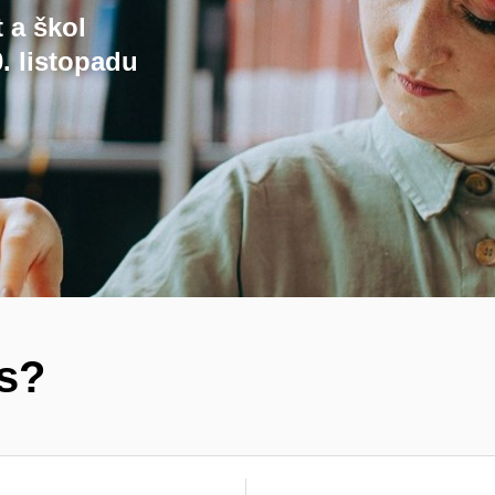
t a škol
. listopadu
ás?