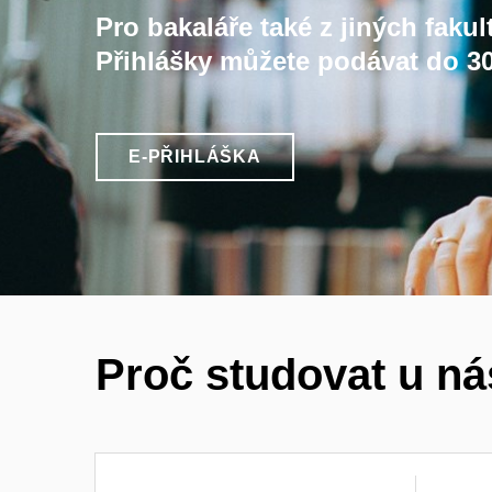
Pro bakaláře také z jiných fakul
Přihlášky můžete podávat do 30
E-PŘIHLÁŠKA
Proč studovat u n