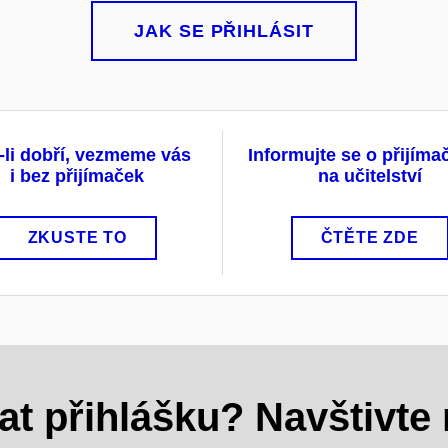
JAK SE PŘIHLÁSIT
-li dobří, vezmeme vás
Informujte se o přijím
i bez přijímaček
na učitelství
ZKUSTE TO
ČTĚTE ZDE
at přihlášku? Navštivte 