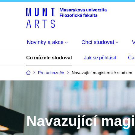
Novinky a akce
Chci studovat
Co můžete studovat
Jak se přihlásit
Ča
Pro uchazeče
Navazující magisterské studium
Navazující mag