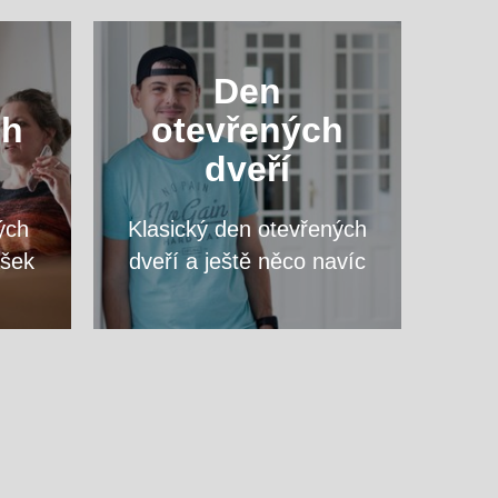
ový
Navštivte nás a zeptejte se
Den
vte
na cokoliv, co vás zajímá,
ch
otevřených
opy
přímo vyučujících svého
dveří
vysněného programu.
ých
Klasický den otevřených
VÍCE
ášek
dveří a ještě něco navíc