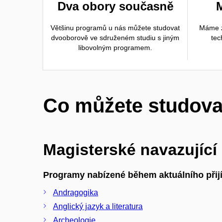
Dva obory současně
Většinu programů u nás můžete studovat
Máme z
dvooborově ve sdruženém studiu s jiným
tec
libovolným programem.
Co můžete studova
Magisterské navazující
Programy nabízené během aktuálního přijí
Andragogika
Anglický jazyk a literatura
Archeologie