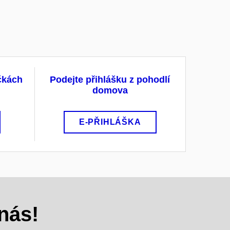
ačkách
Podejte přihlášku z pohodlí
domova
E-PŘIHLÁŠKA
nás!