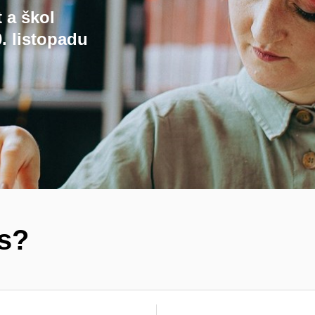
t a škol
. listopadu
ás?