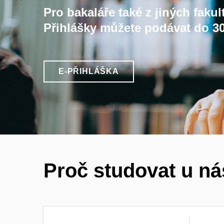
Pro bakaláře také z jiných fakul
Přihlášky můžete podávat do 30
E-PŘIHLÁŠKA
Proč studovat u n