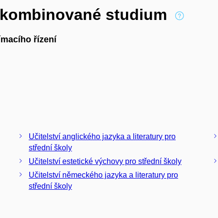
í kombinované studium
macího řízení
Učitelství anglického jazyka a literatury pro
střední školy
Učitelství estetické výchovy pro střední školy
Učitelství německého jazyka a literatury pro
střední školy