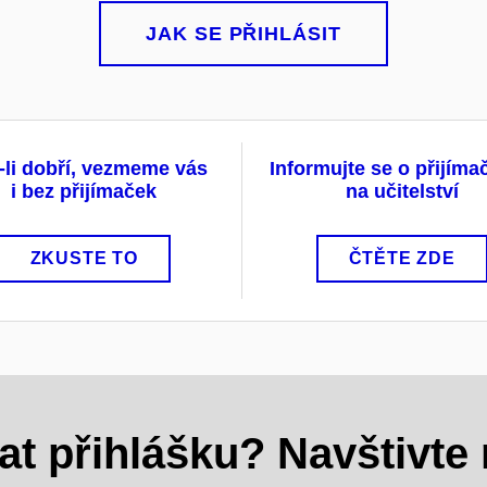
JAK SE PŘIHLÁSIT
-li dobří, vezmeme vás
Informujte se o přijím
i bez přijímaček
na učitelství
ZKUSTE TO
ČTĚTE ZDE
at přihlášku? Navštivte 