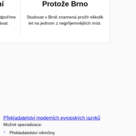
ní
Protože Brno
odpoříme
Studovat v Brně znamená prožít několik
ávat.
let na jednom z nejpříjemnějších míst.
Překladatelství moderních evropských jazyků
Možné specializace:
Překladatelství němčiny