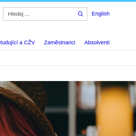
English
Hledej
...
tudující a CŽV
Zaměstnanci
Absolventi