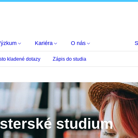
Výzkum
Kariéra
O nás
S
sto kladené dotazy
Zápis do studia
isterské studium