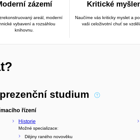
Moderní zázemí
Kritické myšle
rekonstruovaný areál, moderní
Naučíme vás kriticky myslet a p
hnické vybavení a rozsáhlou
vaši celoživotní chuť se vzděl
knihovnu.
t?
 prezenční studium
macího řízení
Historie
Možné specializace:
Dějiny raného novověku