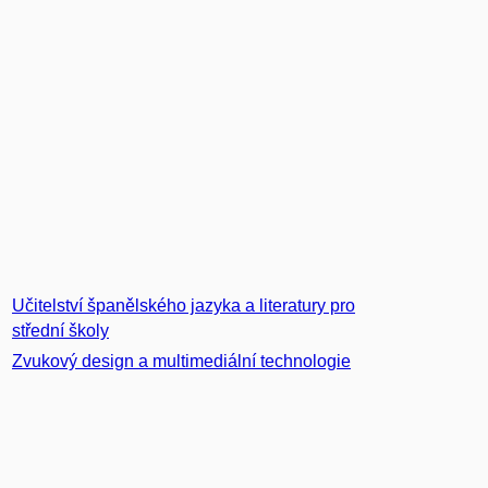
Učitelství španělského jazyka a literatury pro
střední školy
Zvukový design a multimediální technologie