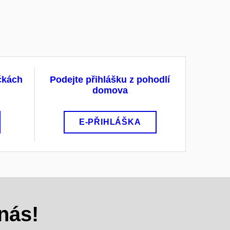
ačkách
Podejte přihlášku z pohodlí
domova
E-PŘIHLÁŠKA
nás!