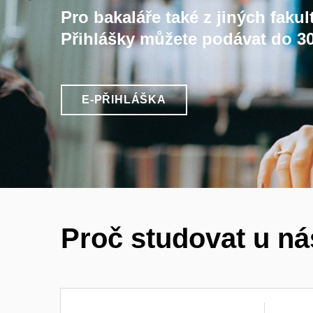
Pro bakaláře také z jiných fakul
Přihlášky můžete podávat do 30
E-PŘIHLÁŠKA
Proč studovat u n