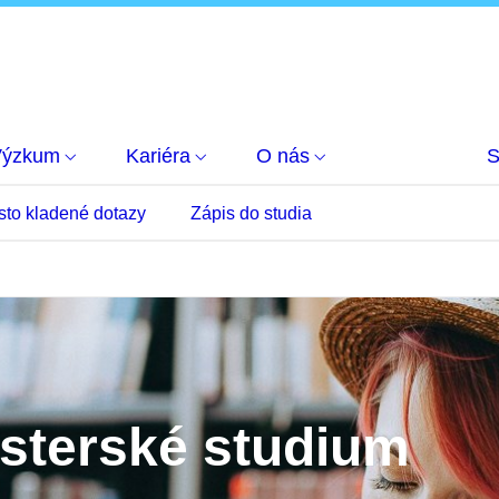
Výzkum
Kariéra
O nás
S
sto kladené dotazy
Zápis do studia
isterské studium