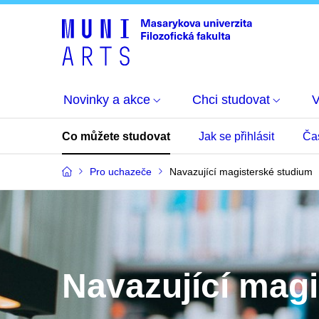
Novinky a akce
Chci studovat
Co můžete studovat
Jak se přihlásit
Ča
Pro uchazeče
Navazující magisterské studium
Navazující mag