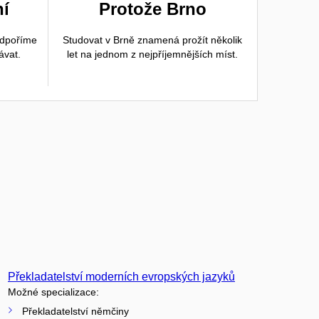
ní
Protože Brno
odpoříme
Studovat v Brně znamená prožít několik
ávat.
let na jednom z nejpříjemnějších míst.
Překladatelství moderních evropských jazyků
Možné specializace:
Překladatelství němčiny