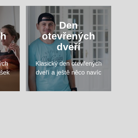
ový
Navštivte nás a zeptejte se
Den
vte
na cokoliv, co vás zajímá,
ch
otevřených
opy
přímo vyučujících svého
dveří
vysněného programu.
ých
Klasický den otevřených
VÍCE
ášek
dveří a ještě něco navíc