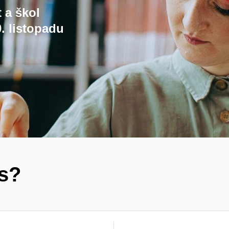
t a škol
. listopadu
ás?