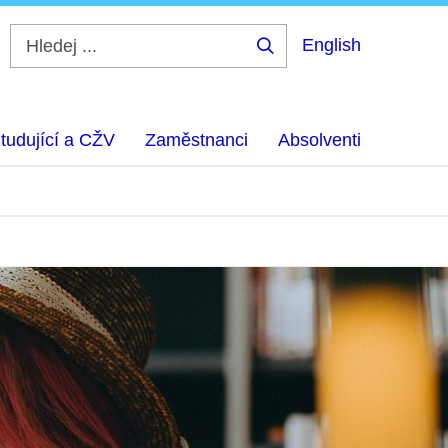
English
Hledej
...
tudující a CŽV
Zaměstnanci
Absolventi