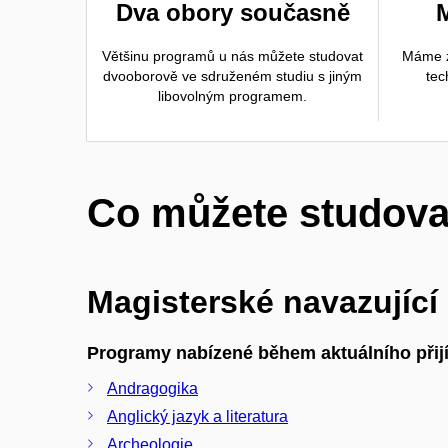
Dva obory současně
Většinu programů u nás můžete studovat
Máme z
dvooborově ve sdruženém studiu s jiným
tec
libovolným programem.
Co můžete studova
Magisterské navazující
Programy nabízené během aktuálního přijí
Andragogika
Anglický jazyk a literatura
Archeologie