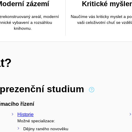
Moderní zázemí
Kritické myšle
rekonstruovaný areál, moderní
Naučíme vás kriticky myslet a p
hnické vybavení a rozsáhlou
vaši celoživotní chuť se vzděl
knihovnu.
t?
 prezenční studium
macího řízení
Historie
Možné specializace:
Dějiny raného novověku