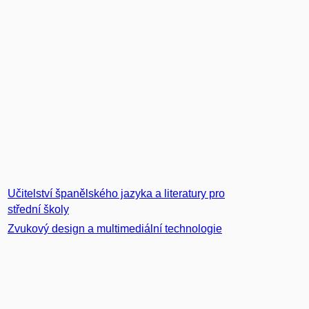
Učitelství španělského jazyka a literatury pro
střední školy
Zvukový design a multimediální technologie