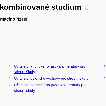
í kombinované studium
macího řízení
Učitelství anglického jazyka a literatury pro
střední školy
Učitelství estetické výchovy pro střední školy
Učitelství německého jazyka a literatury pro
střední školy