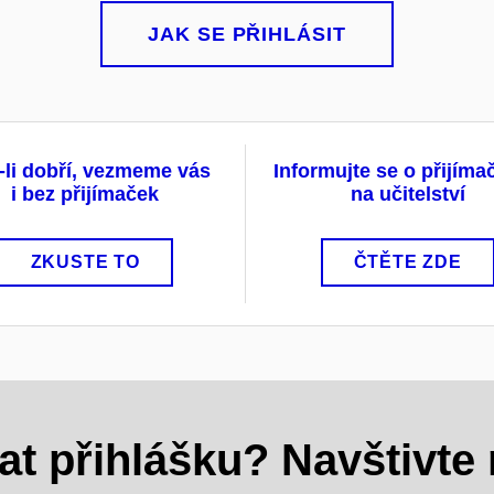
JAK SE PŘIHLÁSIT
-li dobří, vezmeme vás
Informujte se o přijím
i bez přijímaček
na učitelství
ZKUSTE TO
ČTĚTE ZDE
at přihlášku? Navštivte 